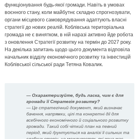
функціонування будь-якої громади. Навіть в умовах
воєнного стану, коли майбутнє складно спрогнозувати,
органи місцевого самоврядування адаптують власні
стратегії до нових реалій. Коблівська територіальна
громада не є винятком, в ній наразі активно йде робота
з оновлення Стратегії розвитку на термін до 2027 року.
На декілька запитань щодо цього документа відповіла
начальник відділу економічного розвитку та інвестицій
Коблівської сільської ради Тетяна Ковалик.
— Охарактеризуйте, будь ласка, чим є для
громади її Стратегія розвитку?
— Це стратегічний документ, який визначає
бачення, напрямки, цілі та конкретні дії для
всебічного економічного й соціального розвитку
громади. Такий собі чіткий план на певний
період, який ґрунтується на аналізі її сильних та
слабких сторін, на можливостях, які вона має.