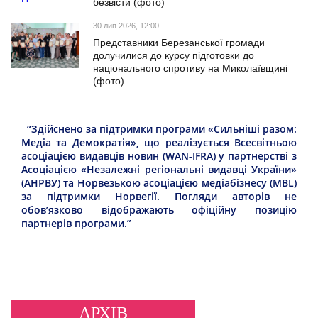
безвісти (фото)
30 лип 2026, 12:00
Представники Березанської громади
долучилися до курсу підготовки до
національного спротиву на Миколаївщині
(фото)
“Здійснено за підтримки програми «Сильніші разом:
Медіа та Демократія», що реалізується Всесвітньою
асоціацією видавців новин (WAN-IFRA) у партнерстві з
Асоціацією «Незалежні регіональні видавці України»
(АНРВУ) та Норвезькою асоціацією медіабізнесу (MBL)
за підтримки Норвегії. Погляди авторів не
обов’язково відображають офіційну позицію
партнерів програми.”
АРХІВ