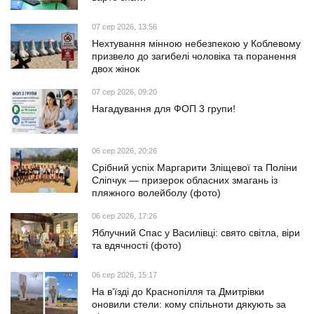
07 сер 2026, 13:56
Нехтування мінною небезпекою у Коблевому
призвело до загибелі чоловіка та поранення
двох жінок
07 сер 2026, 09:20
Нагадування для ФОП 3 групи!
06 сер 2026, 20:26
Срібний успіх Маргарити Зліщевої та Поліни
Сліпчук — призерок обласних змагань із
пляжного волейболу (фото)
06 сер 2026, 17:26
Яблучний Спас у Василівці: свято світла, віри
та вдячності (фото)
06 сер 2026, 15:17
На в’їзді до Краснопілля та Дмитрівки
оновили стели: кому спільноти дякують за