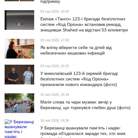
підтримку
03 сер 2026, 19:00
Екіпаж «Танго» 123-ї бригади безпілотних
систем «Код Оріона» встановив рекорд,
знищивши Shahed на відстані 53 кілометри
03 сер 2026, 17:00
Як влітку вберегти себе та дітей від
небезпечних кишкових інфекцій
03 сер 2026, 15:32
У миколаївській 123-й окремій бригаді
безпілотних систем «Код Оріона»
призначили нового командира (фото)
31 лип 2026, 15:34
Магія слова та чари музики: вечір у
Березанці, що торкнувся глибин душі (фото)
30 лип 2026, 14:36
У Березанці вшанували пам’ять і надію:
громада об’єдналася заради тих, хто зник