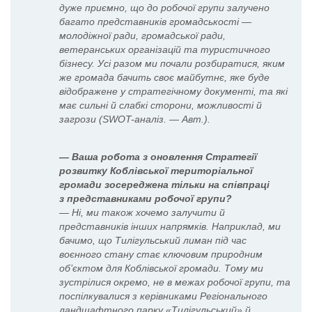
дуже приємно, що до робочої групи залучено
багато представників громадськості —
молодіжної ради, громадської ради,
ветеранських організацій та туристичного
бізнесу. Усі разом ми почали розбиратися, яким
же громада бачить своє майбутнє, яке буде
відображене у стратегічному документі, та які
має сильні й слабкі сторони, можливості й
загрози (SWOT-аналіз. — Авт.).
— Ваша робота з оновлення Стратегії
розвитку Коблівської територіальної
громади зосереджена тільки на співпраці
з представниками робочої групи?
— Ні, ми також хочемо залучити й
представників інших напрямків. Наприклад, ми
бачимо, що Тилігульський лиман під час
воєнного стану стає ключовим природним
об’єктом для Коблівської громади. Тому ми
зустрілися окремо, не в межах робочої групи, та
поспілкувалися з керівниками Регіонального
ландшафтного парку «Тилігульський» й