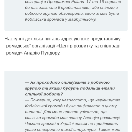
співпраці з Програмою Polarіs. 17 та 18 вересня
до нас завітали її представники, аби спільно з
робочою групою обговорити, якою ж має бути
Коблівська громада у майбутньому.
Наступні декілька питань адресую вже представнику
громадської організації «Центр розвитку та співпраці
громад» Андрію Пундору.
— Як проходило спілкування з робочою
групою та якими будуть подальші етапи
спільної роботи?
— По-перше, хочу наголосити, що керівництво
Коблівської громади дуже зацікавлене в цьому
питанні. Для мене просто унікально, що
сільська громада має власну Агенцію розвитку!
Чимало громад в Україні зовсім не приділяють
уваги створенню такої структури. Також мені