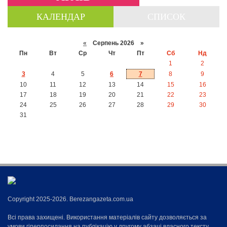
КАЛЕНДАР
СПИСОК
«
Серпень 2026 »
Пн
Вт
Ср
Чт
Пт
Сб
Нд
1
2
3
4
5
6
7
8
9
10
11
12
13
14
15
16
17
18
19
20
21
22
23
24
25
26
27
28
29
30
31
Copyright 2025-2026. Berezangazeta.com.ua
Всі права захищені. Використання матеріалів сайту дозволяється за
умови гіперпосилання на публікацію у другому абзаці власного тексту,