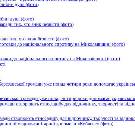
ибин душі (фото)
ади тих, хто зник безвісти (фото)
товки до національного спротиву на Миколаївщині (фото)
і
резанської громади уже понад чотири роки допомагає українськи
ромади створюють етносадибу для відпочинку, творчості та віднов