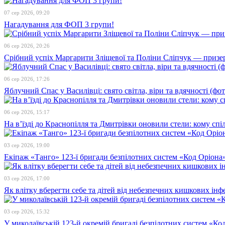
07 сер 2026, 09:20
Нагадування для ФОП 3 групи!
06 сер 2026, 20:26
Срібний успіх Маргарити Зліщевої та Поліни Сліпчук — призер
06 сер 2026, 17:26
Яблучний Спас у Василівці: свято світла, віри та вдячності (фот
06 сер 2026, 15:17
На в’їзді до Краснопілля та Дмитрівки оновили стели: кому сп
03 сер 2026, 19:00
Екіпаж «Танго» 123-ї бригади безпілотних систем «Код Оріона»
03 сер 2026, 17:00
Як влітку вберегти себе та дітей від небезпечних кишкових інф
03 сер 2026, 15:32
У миколаївській 123-й окремій бригаді безпілотних систем «К