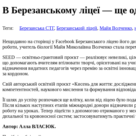
В Березанському ліцеї — ще о
Теги:
Березанська СТГ
,
Березанський ліцей
,
Майя Волченко
,
Нещодавно на сторінці у Facebook Березанського ліцею його ди
роботи, учитель біології Майя Миколаївна Волченко стала пе
SEED — освітньо-грантовий проєкт — реалізовує невеликі, цілес
що допомагають вчителям втілювати творчі, орієнтовані на учні
відзначення видатних педагогів через премію за освітні іннова
за кордоном.
Свій авторський освітній проєкт «Кисень для життя: дослідженн
компетентностей, наукового мислення та формування відповідал
Її шлях до успіху розпочався ще влітку, коли від ліцею було 
Після кількох наступних етапів міжнародні донори відзначили 
роботу на уроках. Тепер ліцеїсти з допомогою отриманого у м
дихальної та кровоносної систем; застосовуватимуть практичн
Автор: Алла ВЛАСЮК.