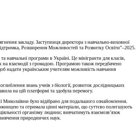
ягнення закладу. Заступниця директора з навчально-виховної
Підтримка, Розширення Можливостей та Розвитку Освіти”–2025.
а навчальні програми в Україні. Це мінігранти для класів,
их на взаємодії з громадою. Програмою також передбачено
, щоб надати українським учителям можливість навчання
оглиблення знань учнів з біології, розвиток дослідницьких
вила на цій платформі та здобула перемогу.
айї Миколаївни було відібрано для подальшого ознайомлення.
еможницею та отримала цінні матеріали, що суттєво полегшують
діяльності організму людини; вивчатимуть взаємозв’язок
 вивчення природничих наук.