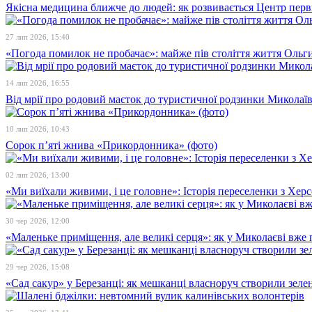
Якісна медицина ближче до людей: як розвивається Центр перв
27 лип 2026, 15:40
«Погода помилок не пробачає»: майже пів століття життя Ольги
14 лип 2026, 16:55
Від мрії про родовий маєток до туристичної родзинки Микола
10 лип 2026, 10:43
Сорок п’яті жнива «Прикордонника» (фото)
02 лип 2026, 13:00
«Ми виїхали живими, і це головне»: Історія переселенки з Хе
30 чер 2026, 12:00
«Маленьке приміщення, але великі серця»: як у Миколаєві вже 
29 чер 2026, 15:08
«Сад сакур» у Березанці: як мешканці власноруч створили зелен