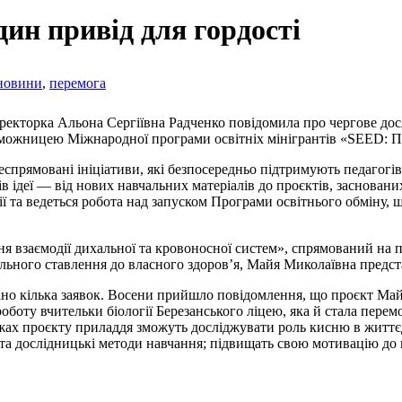
дин привід для гордості
новини
,
перемога
ректорка Альона Сергіївна Радченко повідомила про чергове дос
реможницею Міжнародної програми освітніх мінігрантів «SEED: 
прямовані ініціативи, які безпосередньо підтримують педагогів т
в ідеї — від нових навчальних матеріалів до проєктів, заснован
ції та ведеться робота над запуском Програми освітнього обміну
я взаємодії дихальної та кровоносної систем», спрямований на п
ьного ставлення до власного здоров’я, Майя Миколаївна предста
подано кілька заявок. Восени прийшло повідомлення, що проєкт М
роботу вчительки біології Березанського ліцею, яка й стала пер
ежах проєкту приладдя зможуть досліджувати роль кисню в життє
і та дослідницькі методи навчання; підвищать свою мотивацію до