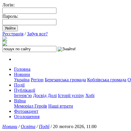
Лоґін:
Пароль:
Реєстрація
/
Забув все?
Головна
Новини
Україна
Регіон
Березанська громада
Коблівська громада
О
Події
Публікації
Інтерв’ю
Досвід
Долі
Історії успіху
Хобі
Війна
Меморіал Героїв
Наші втрати
Фотоакцент
Оголошення
Новини
/
Освіта
/
Події
/ 20 лютого 2026, 11:00