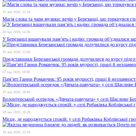
31 лип 2026, 15:34
Магія слова та чари музики: вечір у Березанці, що торкнувся гл
30 лип 2026, 14:36
У Березанці вшанували пам’ять і надію: громада об’єдналася зар
30 лип 2026, 12:00
Представники Березанської громади долучилися до курсу підго
07 сер 2026, 18:00
Пам’яті Ганни Романчик: 95 років мудрості, праці й незламност
29 лип 2026, 18:40
Волонтерський осередок «Дівчата-павучата» у селі Щасливе Бе
28 лип 2026, 16:28
Місце, де народжується спокій: у селі Рибаківка Коблівської г
28 лип 2026, 13:56