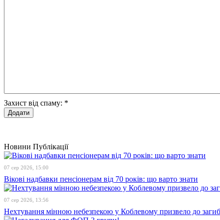
Захист від спаму:
*
Новини
Публікації
07 сер 2026, 15:00
Вікові надбавки пенсіонерам від 70 років: що варто знати
07 сер 2026, 13:56
Нехтування мінною небезпекою у Коблевому призвело до загибе