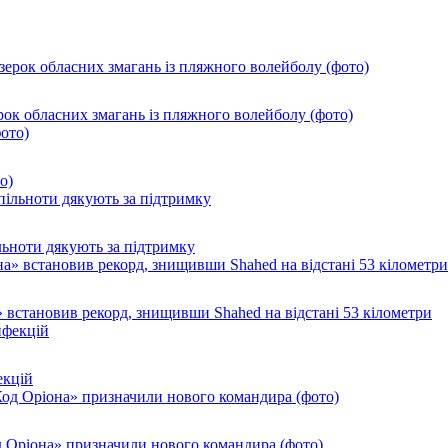
ок обласних змагань із пляжного волейболу (фото)
о)
ільноти дякують за підтримку
 встановив рекорд, знищивши Shahed на відстані 53 кілометри
екцій
од Оріона» призначили нового командира (фото)