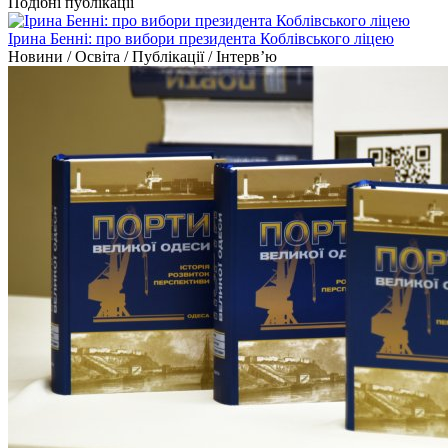
Подібні публікації
Ірина Бенні: про вибори президента Коблівського ліцею
Новини / Освіта / Публікації / Інтерв’ю