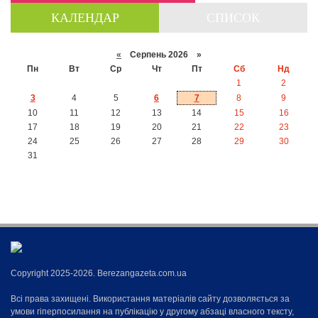
КАЛЕНДАР
СПИСОК
«
Серпень 2026 »
Пн
Вт
Ср
Чт
Пт
Сб
Нд
1
2
3
4
5
6
7
8
9
10
11
12
13
14
15
16
17
18
19
20
21
22
23
24
25
26
27
28
29
30
31
Copyright 2025-2026. Berezangazeta.com.ua
Всі права захищені. Використання матеріалів сайту дозволяється за
умови гіперпосилання на публікацію у другому абзаці власного тексту,