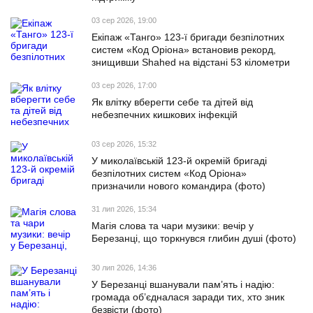
03 сер 2026, 19:00
Екіпаж «Танго» 123-ї бригади безпілотних
систем «Код Оріона» встановив рекорд,
знищивши Shahed на відстані 53 кілометри
03 сер 2026, 17:00
Як влітку вберегти себе та дітей від
небезпечних кишкових інфекцій
03 сер 2026, 15:32
У миколаївській 123-й окремій бригаді
безпілотних систем «Код Оріона»
призначили нового командира (фото)
31 лип 2026, 15:34
Магія слова та чари музики: вечір у
Березанці, що торкнувся глибин душі (фото)
30 лип 2026, 14:36
У Березанці вшанували пам’ять і надію:
громада об’єдналася заради тих, хто зник
безвісти (фото)