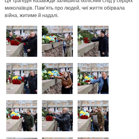
Ця трагедія назавжди залишила болісний слід у серцях
миколаївців. Пам’ять про людей, чиї життя обірвала
війна, житиме й надалі.