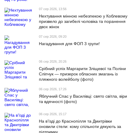
07 сер 2026, 13:56
Нехтування мінною небезпекою у Коблевому
призвело до загибелі чоловіка та поранення
двох жінок
07 сер 2026, 09:20
Нагадування для ФОП 3 групи!
06 сер 2026, 20:26
Срібний успіх Маргарити Зліщевої та Поліни
Сліпчук — призерок обласних змагань із
пляжного волейболу (фото)
06 сер 2026, 17:26
Яблучний Спас у Василівці: свято світла, віри
та вдячності (фото)
06 сер 2026, 15:17
На в’їзді до Краснопілля та Дмитрівки
оновили стели: кому спільноти дякують за
підтримку