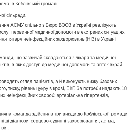
ма, в Коблівській громаді.
кої сільради.
ення АСМУ спільно з Бюро ВООЗ в Україні реалізують
ослуг первинної медичної допомоги в екстрених ситуаціях
ння тягаря неінфекційних захворювань (НІЗ) в Україні
манди, що зазвичай складаються з лікаря та медичної
ктів, в яких доступ до медичної допомоги та аптек вкрай
оводять огляд пацієнтів, а й виконують низку базових
, тиску, рівень цукру в крові, ЕКГ. За потреби надають 18
х неінфекційних хвороб: артеріальна гіпертензія,
дична команда здійснила три виїзди до Коблівської громади
ніші діагнози: серцево-судинні захворювання, астма,
нзія.