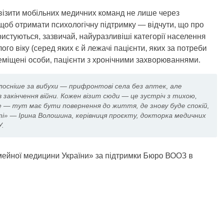
 візити мобільних медичних команд не лише через
 щоб отримати психологічну підтримку — відчути, що про
истуються, зазвичай, найуразливіші категорії населення
го віку (серед яких є й лежачі пацієнти, яких за потреби
еміщені особи, пацієнти з хронічними захворюваннями.
лосніше за вибухи — прифронтові села без аптек, але
 в закінчення війни. Кожен візит сюди — це зустріч з тихою,
е — тут має бути повернення до життя, де знову буде спокій,
ті» — Ірина Волошина, керівниця проєкту, докторка медичних
У.
мейної медицини України» за підтримки Бюро ВООЗ в