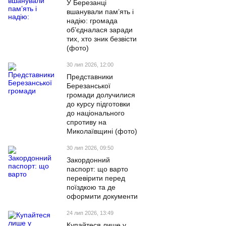
У Березанці
вшанували пам’ять і
надію: громада
об’єдналася заради
тих, хто зник безвісти
(фото)
30 лип 2026, 12:00
Представники
Березанської
громади долучилися
до курсу підготовки
до національного
спротиву на
Миколаївщині (фото)
30 лип 2026, 09:50
Закордонний
паспорт: що варто
перевірити перед
поїздкою та де
оформити документи
24 лип 2026, 13:49
Купайтеся лише у