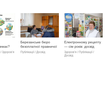
Березанське бюро
Електронному рецепту
емає?
безоплатної правничої
— сім років: досвід
допомоги допомагає
Березанщини
 / Здоров’я
Публікації / Досвід
Здоров’я / Публікації /
тим, хто потребує
Досвід
юридичного супроводу