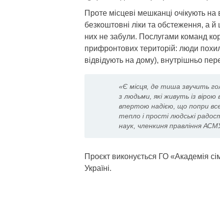
Проте місцеві мешканці очікують на
безкоштовні ліки та обстеження, а й
них не забули. Послугами команд кор
прифронтових територій: люди похило
відвідують на дому), внутрішньо пер
«Є місця, де тиша звучить го
з людьми, які живуть із вірою
впертою надією, що попри вс
тепло і прості людські радос
наук, членкиня правління АСМ
Проєкт виконується ГО «Академія сі
Україні.