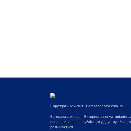
Copyright 2025-2026. Berezangazeta.com.ua
Всі права захищені. Використання матеріалів с
гіперпосилання на публікацію у другому абзаці 
розміщується.