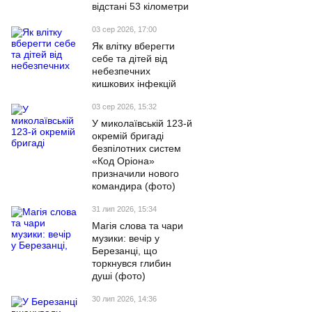
відстані 53 кілометри
03 сер 2026, 17:00
Як влітку вберегти
себе та дітей від
небезпечних
кишкових інфекцій
03 сер 2026, 15:32
У миколаївській 123-й
окремій бригаді
безпілотних систем
«Код Оріона»
призначили нового
командира (фото)
31 лип 2026, 15:34
Магія слова та чари
музики: вечір у
Березанці, що
торкнувся глибин
душі (фото)
30 лип 2026, 14:36