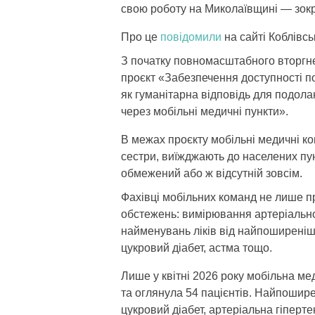
свою роботу на Миколаївщині — зокре
Про це
повідомили
на сайті Коблівсь
З початку повномасштабного вторгн
проєкт «Забезпечення доступності п
як гуманітарна відповідь для подола
через мобільні медичні пункти».
В межах проєкту мобільні медичні ко
сестри, виїжджають до населених пун
обмежений або ж відсутній зовсім.
Фахівці мобільних команд не лише пр
обстежень: вимірювання артеріального
найменувань ліків від найпоширеніши
цукровий діабет, астма тощо.
Лише у квітні 2026 року мобільна ме
та оглянула 54 пацієнтів. Найпошире
цукровий діабет, артеріальна гіперте