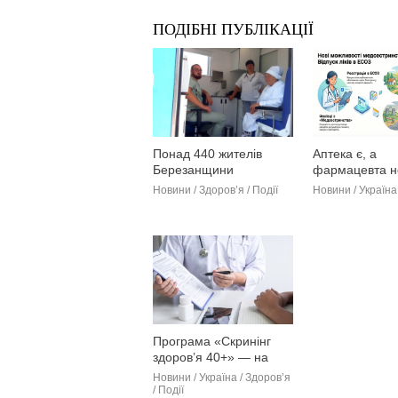
ПОДІБНІ ПУБЛІКАЦІЇ
Понад 440 жителів
Аптека є, а
Березанщини
фармацевта н
отримали допомогу в
Його замінить
Новини / Здоров’я / Події
Новини / Україна
мобільній клініці
медсестра
протягом 2025 року
(фото)
Програма «Скринінг
здоров’я 40+» — на
низькому старті
Новини / Україна / Здоров’я
/ Події