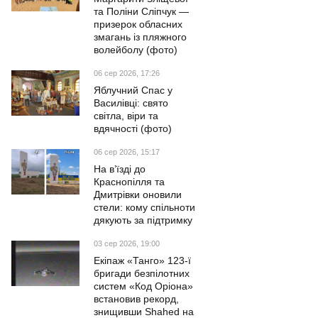
та Поліни Сліпчук —
призерок обласних
змагань із пляжного
волейболу (фото)
06 сер 2026, 17:26
Яблучний Спас у
Василівці: свято
світла, віри та
вдячності (фото)
06 сер 2026, 15:17
На в’їзді до
Краснопілля та
Дмитрівки оновили
стели: кому спільноти
дякують за підтримку
03 сер 2026, 19:00
Екіпаж «Танго» 123-ї
бригади безпілотних
систем «Код Оріона»
встановив рекорд,
знищивши Shahed на