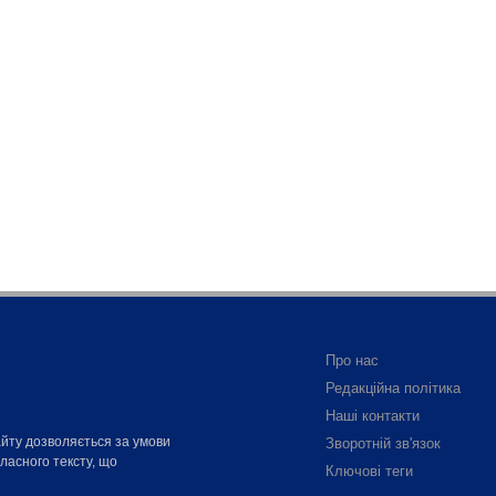
Про нас
Редакційна політика
Наші контакти
айту дозволяється за умови
Зворотній зв'язок
власного тексту, що
Ключові теги