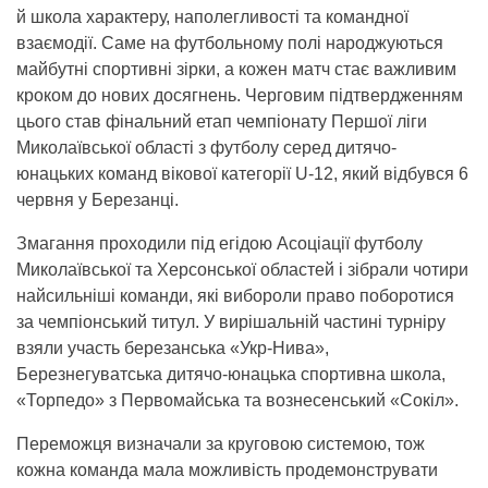
й школа характеру, наполегливості та командної
взаємодії. Саме на футбольному полі народжуються
майбутні спортивні зірки, а кожен матч стає важливим
кроком до нових досягнень. Черговим підтвердженням
цього став фінальний етап чемпіонату Першої ліги
Миколаївської області з футболу серед дитячо-
юнацьких команд вікової категорії U-12, який відбувся 6
червня у Березанці.
Змагання проходили під егідою Асоціації футболу
Миколаївської та Херсонської областей і зібрали чотири
найсильніші команди, які вибороли право поборотися
за чемпіонський титул. У вирішальній частині турніру
взяли участь березанська «Укр-Нива»,
Березнегуватська дитячо-юнацька спортивна школа,
«Торпедо» з Первомайська та вознесенський «Сокіл».
Переможця визначали за круговою системою, тож
кожна команда мала можливість продемонструвати