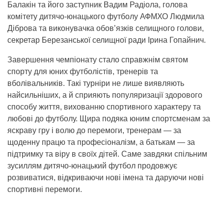
Балакін та його заступник Вадим Радіола, голова
комітету дитячо-юнацького футболу АФМХО Людмила
Діброва та виконувачка обов’язків селищного голови,
секретар Березанської селищної ради Ірина Гопайнич.
Завершення чемпіонату стало справжнім святом
спорту для юних футболістів, тренерів та
вболівальників. Такі турніри не лише виявляють
найсильніших, а й сприяють популяризації здорового
способу життя, вихованню спортивного характеру та
любові до футболу. Щира подяка юним спортсменам за
яскраву гру і волю до перемоги, тренерам — за
щоденну працю та професіоналізм, а батькам — за
підтримку та віру в своїх дітей. Саме завдяки спільним
зусиллям дитячо-юнацький футбол продовжує
розвиватися, відкриваючи нові імена та даруючи нові
спортивні перемоги.