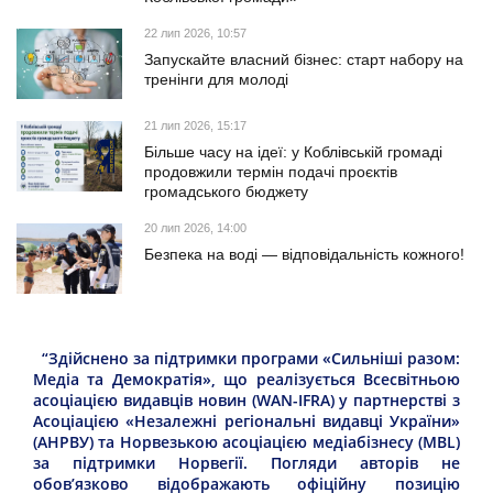
22 лип 2026, 10:57
Запускайте власний бізнес: старт набору на
тренінги для молоді
21 лип 2026, 15:17
Більше часу на ідеї: у Коблівській громаді
продовжили термін подачі проєктів
громадського бюджету
20 лип 2026, 14:00
Безпека на воді — відповідальність кожного!
“Здійснено за підтримки програми «Сильніші разом:
Медіа та Демократія», що реалізується Всесвітньою
асоціацією видавців новин (WAN-IFRA) у партнерстві з
Асоціацією «Незалежні регіональні видавці України»
(АНРВУ) та Норвезькою асоціацією медіабізнесу (MBL)
за підтримки Норвегії. Погляди авторів не
обов’язково відображають офіційну позицію