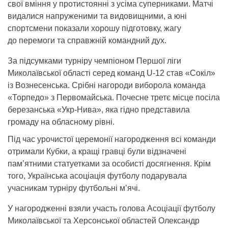
свої вміння у протистоянні з усіма суперниками. Матчі
видалися напруженими та видовищними, а юні
спортсмени показали хорошу підготовку, жагу
до перемоги та справжній командний дух.
За підсумками турніру чемпіоном Першої ліги
Миколаївської області серед команд U-12 став «Сокіл»
із Вознесенська. Срібні нагороди виборола команда
«Торпедо» з Первомайська. Почесне третє місце посіла
березанська «Укр-Нива», яка гідно представила
громаду на обласному рівні.
Під час урочистої церемонії нагородження всі команди
отримали Кубки, а кращі гравці були відзначені
пам’ятними статуетками за особисті досягнення. Крім
того, Українська асоціація футболу подарувала
учасникам турніру футбольні м’ячі.
У нагородженні взяли участь голова Асоціації футболу
Миколаївської та Херсонської областей Олександр