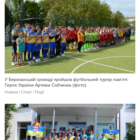
У Березанській громаді пройшов футбольний турнір пам’яті
Героя України Артема Собченка (фото)
Новини / Спорт / Події