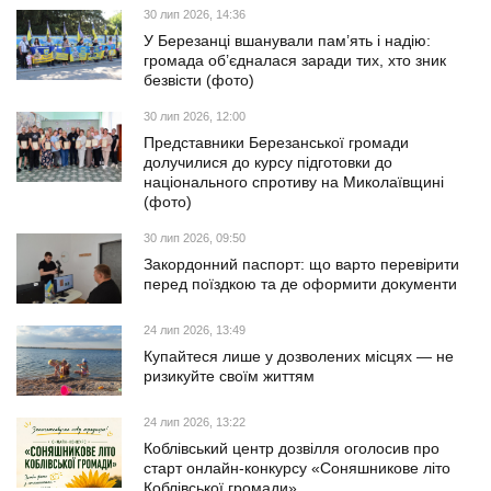
30 лип 2026, 14:36
У Березанці вшанували пам’ять і надію:
громада об’єдналася заради тих, хто зник
безвісти (фото)
30 лип 2026, 12:00
Представники Березанської громади
долучилися до курсу підготовки до
національного спротиву на Миколаївщині
(фото)
30 лип 2026, 09:50
Закордонний паспорт: що варто перевірити
перед поїздкою та де оформити документи
24 лип 2026, 13:49
Купайтеся лише у дозволених місцях — не
ризикуйте своїм життям
24 лип 2026, 13:22
Коблівський центр дозвілля оголосив про
старт онлайн-конкурсу «Соняшникове літо
Коблівської громади»