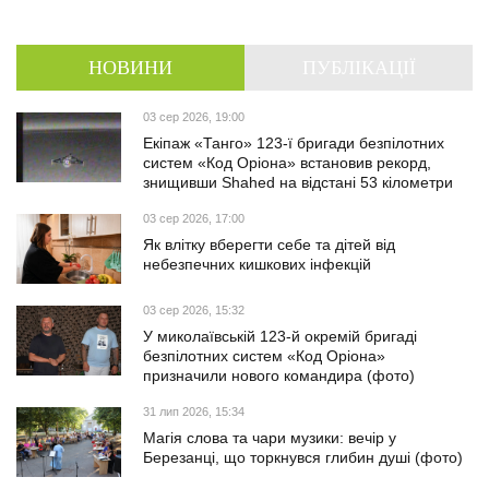
НОВИНИ
ПУБЛІКАЦІЇ
03 сер 2026, 19:00
Екіпаж «Танго» 123-ї бригади безпілотних
систем «Код Оріона» встановив рекорд,
знищивши Shahed на відстані 53 кілометри
03 сер 2026, 17:00
Як влітку вберегти себе та дітей від
небезпечних кишкових інфекцій
03 сер 2026, 15:32
У миколаївській 123-й окремій бригаді
безпілотних систем «Код Оріона»
призначили нового командира (фото)
31 лип 2026, 15:34
Магія слова та чари музики: вечір у
Березанці, що торкнувся глибин душі (фото)