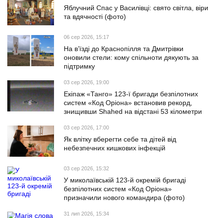
Яблучний Спас у Василівці: свято світла, віри
та вдячності (фото)
06 сер 2026, 15:17
На в’їзді до Краснопілля та Дмитрівки
оновили стели: кому спільноти дякують за
підтримку
03 сер 2026, 19:00
Екіпаж «Танго» 123-ї бригади безпілотних
систем «Код Оріона» встановив рекорд,
знищивши Shahed на відстані 53 кілометри
03 сер 2026, 17:00
Як влітку вберегти себе та дітей від
небезпечних кишкових інфекцій
03 сер 2026, 15:32
У миколаївській 123-й окремій бригаді
безпілотних систем «Код Оріона»
призначили нового командира (фото)
31 лип 2026, 15:34