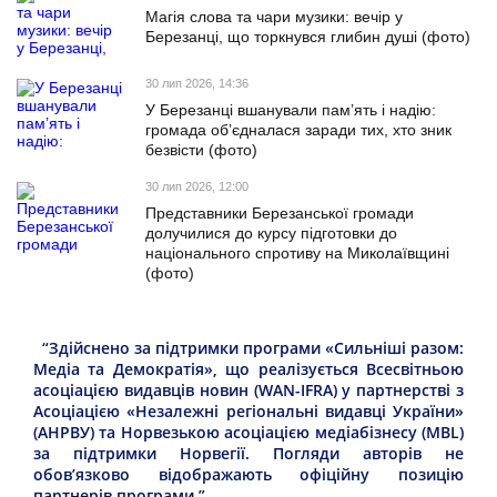
Магія слова та чари музики: вечір у
Березанці, що торкнувся глибин душі (фото)
30 лип 2026, 14:36
У Березанці вшанували пам’ять і надію:
громада об’єдналася заради тих, хто зник
безвісти (фото)
30 лип 2026, 12:00
Представники Березанської громади
долучилися до курсу підготовки до
національного спротиву на Миколаївщині
(фото)
“Здійснено за підтримки програми «Сильніші разом:
Медіа та Демократія», що реалізується Всесвітньою
асоціацією видавців новин (WAN-IFRA) у партнерстві з
Асоціацією «Незалежні регіональні видавці України»
(АНРВУ) та Норвезькою асоціацією медіабізнесу (MBL)
за підтримки Норвегії. Погляди авторів не
обов’язково відображають офіційну позицію
партнерів програми.”