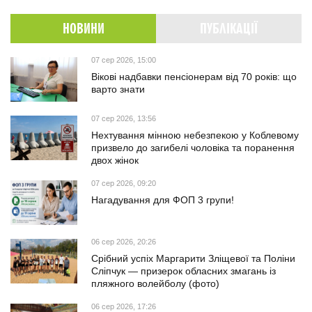
НОВИНИ
ПУБЛІКАЦІЇ
07 сер 2026, 15:00
Вікові надбавки пенсіонерам від 70 років: що
варто знати
07 сер 2026, 13:56
Нехтування мінною небезпекою у Коблевому
призвело до загибелі чоловіка та поранення
двох жінок
07 сер 2026, 09:20
Нагадування для ФОП 3 групи!
06 сер 2026, 20:26
Срібний успіх Маргарити Зліщевої та Поліни
Сліпчук — призерок обласних змагань із
пляжного волейболу (фото)
06 сер 2026, 17:26