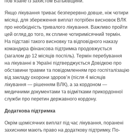
пов’язане із захистом Батьківщини.
Якщо лікування триває безперервно довше, ніж чотири
місяці, для збереження виплат потрібен висновок ВЛК
про необхідність тривалого лікування. Важливо пройти
цей огляд до того, як сплине чотиримісячний термін.
На підставі такого висновку та відповідного наказу
командира фінансова підтримка продовжується
(загалом до 12 місяців поспіль). Термін перебування
на лікуванні в Україні підтверджується Довідкою про
обставини травми та повідомленням про госпіталізацію
від закладу охорони здоров’я (після 4 місяців
лікування — рішенням ВЛК), а за кордоном —
медичними документами та відмітками прикордонної
служби про перетин державного кордону.
Додаткова підтримка
Окрім щомісячних виплат під час лікування, поранені
захисники мають право на додаткову підтримку. По-