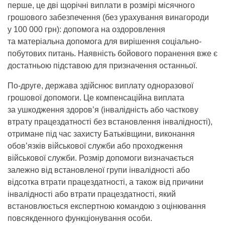
перше, це дві щорічні виплати в розмірі місячного
грошового забезпечення (без урахування винагороди
у 100 000 грн): допомога на оздоровлення
та матеріальна допомога для вирішення соціально-
побутових питань. Наявність бойового поранення вже є
достатньою підставою для призначення останньої.
По-друге, держава здійснює виплату одноразової
грошової допомоги. Це компенсаційна виплата
за ушкодження здоров’я (інвалідність або часткову
втрату працездатності без встановлення інвалідності),
отримане під час захисту Батьківщини, виконання
обов’язків військової служби або проходження
військової служби. Розмір допомоги визначається
залежно від встановленої групи інвалідності або
відсотка втрати працездатності, а також від причини
інвалідності або втрати працездатності, який
встановлюється експертною командою з оцінювання
повсякденного функціонування особи.