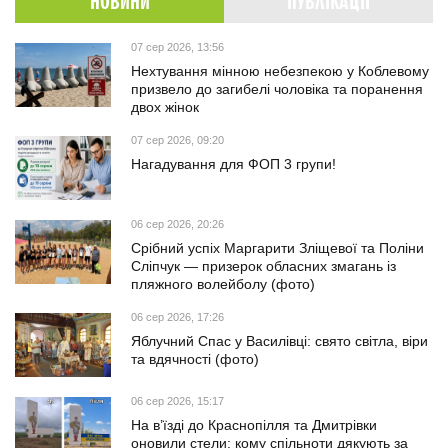
НОВИНИ
ПУБЛІКАЦІЇ
07 сер 2026, 13:56
Нехтування мінною небезпекою у Коблевому
призвело до загибелі чоловіка та поранення
двох жінок
07 сер 2026, 09:20
Нагадування для ФОП 3 групи!
06 сер 2026, 20:26
Срібний успіх Маргарити Зліщевої та Поліни
Сліпчук — призерок обласних змагань із
пляжного волейболу (фото)
06 сер 2026, 17:26
Яблучний Спас у Василівці: свято світла, віри
та вдячності (фото)
06 сер 2026, 15:17
На в’їзді до Краснопілля та Дмитрівки
оновили стели: кому спільноти дякують за