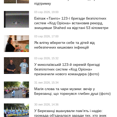
підтримку
03 сер 2026, 19:00
Екіпаж «Танго» 123-ї бригади безпілотних
систем «Код Оріона» встановив рекорд,
знищивши Shahed на відстані 53 кілометри
03 сер 2026, 17:00
Як влітку вберегти себе та дітей від
небезпечних кишкових інфекцій
03 сер 2026, 15:32
У миколаївській 123-й окремій бригаді
безпілотних систем «Код Оріона»
призначили нового командира (фото)
31 лип 2026, 15:34
Магія слова та чари музики: вечір у
Березанці, що торкнувся глибин душі (фото)
30 лип 2026, 14:36
У Березанці вшанували пам’ять і надію:
громада об’єдналася заради тих, хто зник