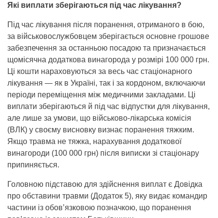
Які виплати зберігаються під час лікування?
Під час лікування після поранення, отриманого в бою,
за військовослужбовцем зберігається основне грошове
забезпечення за останньою посадою та призначається
щомісячна додаткова винагорода у розмірі 100 000 грн.
Ці кошти нараховуються за весь час стаціонарного
лікування — як в Україні, так і за кордоном, включаючи
періоди переміщення між медичними закладами. Ці
виплати зберігаються й під час відпустки для лікування,
але лише за умови, що військово-лікарська комісія
(ВЛК) у своєму висновку визнає поранення тяжким.
Якщо травма не тяжка, нарахування додаткової
винагороди (100 000 грн) після виписки зі стаціонару
припиняється.
Головною підставою для здійснення виплат є Довідка
про обставини травми (Додаток 5), яку видає командир
частини із обов’язковою позначкою, що поранення