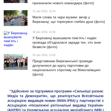
призначили нового командира (фото)
31 лип 2026, 15:34
Магія слова та чари музики: вечір у
Березанці, що торкнувся глибин душі (фото)
30 лип 2026, 14:36
У Березанці вшанували пам’ять і надію:
громада об’єдналася заради тих, хто зник
безвісти (фото)
30 лип 2026, 12:00
Представники Березанської громади
долучилися до курсу підготовки до
національного спротиву на Миколаївщині
(фото)
“Здійснено за підтримки програми «Сильніші разом:
Медіа та Демократія», що реалізується Всесвітньою
асоціацією видавців новин (WAN-IFRA) у партнерстві з
Асоціацією «Незалежні регіональні видавці України»
(АНРВУ) та Норвезькою асоціацією медіабізнесу (MBL)