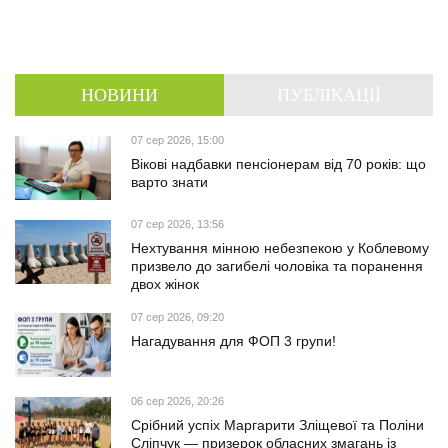
НОВИНИ
ПУБЛІКАЦІЇ
07 сер 2026, 15:00
Вікові надбавки пенсіонерам від 70 років: що
варто знати
07 сер 2026, 13:56
Нехтування мінною небезпекою у Коблевому
призвело до загибелі чоловіка та поранення
двох жінок
07 сер 2026, 09:20
Нагадування для ФОП 3 групи!
06 сер 2026, 20:26
Срібний успіх Маргарити Зліщевої та Поліни
Сліпчук — призерок обласних змагань із