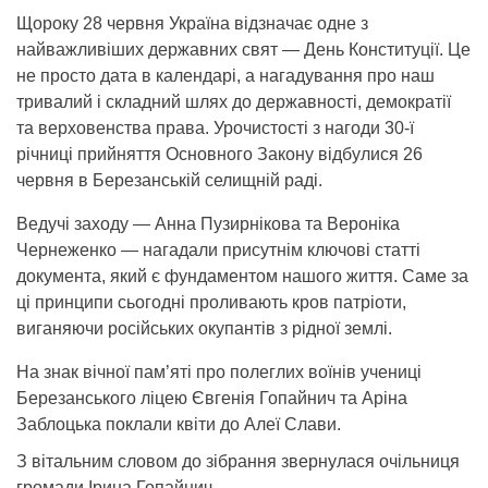
Щороку 28 червня Україна відзначає одне з
найважливіших державних свят — День Конституції. Це
не просто дата в календарі, а нагадування про наш
тривалий і складний шлях до державності, демократії
та верховенства права. Урочистості з нагоди 30-ї
річниці прийняття Основного Закону відбулися 26
червня в Березанській селищній раді.
Ведучі заходу — Анна Пузирнікова та Вероніка
Чернеженко — нагадали присутнім ключові статті
документа, який є фундаментом нашого життя. Саме за
ці принципи сьогодні проливають кров патріоти,
виганяючи російських окупантів з рідної землі.
На знак вічної пам’яті про полеглих воїнів учениці
Березанського ліцею Євгенія Гопайнич та Аріна
Заблоцька поклали квіти до Алеї Слави.
З вітальним словом до зібрання звернулася очільниця
громади Ірина Гопайнич.