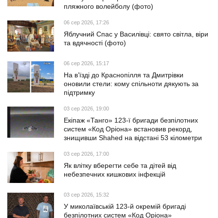
пляжного волейболу (фото)
06 сер 2026, 17:26
Яблучний Спас у Василівці: свято світла, віри
та вдячності (фото)
06 сер 2026, 15:17
На в’їзді до Краснопілля та Дмитрівки
оновили стели: кому спільноти дякують за
підтримку
03 сер 2026, 19:00
Екіпаж «Танго» 123-ї бригади безпілотних
систем «Код Оріона» встановив рекорд,
знищивши Shahed на відстані 53 кілометри
03 сер 2026, 17:00
Як влітку вберегти себе та дітей від
небезпечних кишкових інфекцій
03 сер 2026, 15:32
У миколаївській 123-й окремій бригаді
безпілотних систем «Код Оріона»