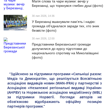
Магія слова та чари музики: вечір у
Березанці, що торкнувся глибин душі (фото)
30 лип 2026, 14:36
У Березанці вшанували пам’ять і надію:
громада об’єдналася заради тих, хто зник
безвісти (фото)
30 лип 2026, 12:00
Представники Березанської громади
долучилися до курсу підготовки до
національного спротиву на Миколаївщині
(фото)
“Здійснено за підтримки програми «Сильніші разом:
Медіа та Демократія», що реалізується Всесвітньою
асоціацією видавців новин (WAN-IFRA) у партнерстві з
Асоціацією «Незалежні регіональні видавці України»
(АНРВУ) та Норвезькою асоціацією медіабізнесу (MBL)
за підтримки Норвегії. Погляди авторів не
обов’язково відображають офіційну позицію
партнерів програми.”