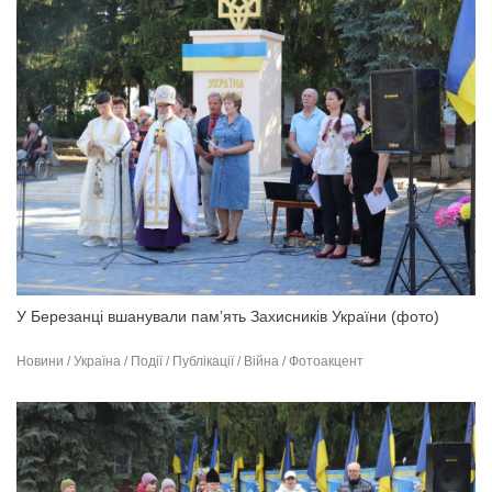
У Березанці вшанували пам’ять Захисників України (фото)
Новини / Україна / Події / Публікації / Війна / Фотоакцент