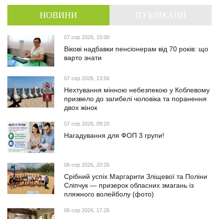
НОВИНИ
ПУБЛІКАЦІЇ
07 сер 2026, 15:00
Вікові надбавки пенсіонерам від 70 років: що
варто знати
07 сер 2026, 13:56
Нехтування мінною небезпекою у Коблевому
призвело до загибелі чоловіка та поранення
двох жінок
07 сер 2026, 09:20
Нагадування для ФОП 3 групи!
06 сер 2026, 20:26
Срібний успіх Маргарити Зліщевої та Поліни
Сліпчук — призерок обласних змагань із
пляжного волейболу (фото)
06 сер 2026, 17:26