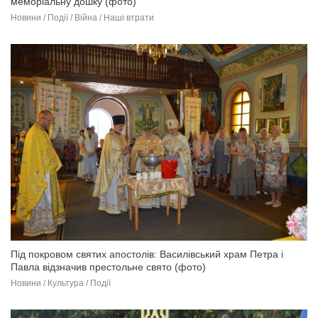
меморіальну дошку (фото)
Новини / Події / Війна / Наші втрати
Під покровом святих апостолів: Василівський храм Петра і
Павла відзначив престольне свято (фото)
Новини / Культура / Події