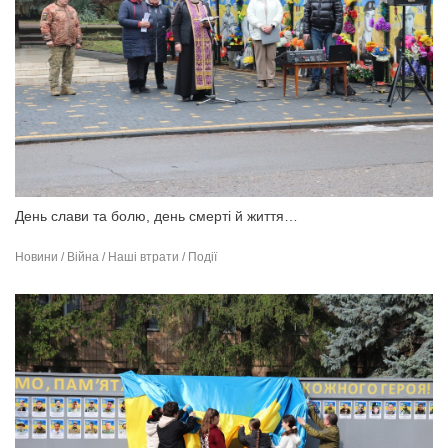
День слави та болю, день смерті й життя…
Новини / Війна / Наші втрати / Події