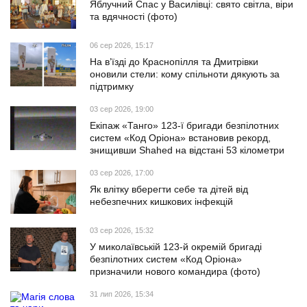
Яблучний Спас у Василівці: свято світла, віри
та вдячності (фото)
06 сер 2026, 15:17
На в’їзді до Краснопілля та Дмитрівки
оновили стели: кому спільноти дякують за
підтримку
03 сер 2026, 19:00
Екіпаж «Танго» 123-ї бригади безпілотних
систем «Код Оріона» встановив рекорд,
знищивши Shahed на відстані 53 кілометри
03 сер 2026, 17:00
Як влітку вберегти себе та дітей від
небезпечних кишкових інфекцій
03 сер 2026, 15:32
У миколаївській 123-й окремій бригаді
безпілотних систем «Код Оріона»
призначили нового командира (фото)
31 лип 2026, 15:34