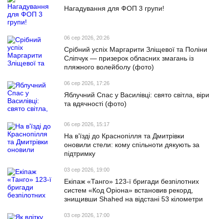
Нагадування для ФОП 3 групи!
06 сер 2026, 20:26
Срібний успіх Маргарити Зліщевої та Поліни
Сліпчук — призерок обласних змагань із
пляжного волейболу (фото)
06 сер 2026, 17:26
Яблучний Спас у Василівці: свято світла, віри
та вдячності (фото)
06 сер 2026, 15:17
На в’їзді до Краснопілля та Дмитрівки
оновили стели: кому спільноти дякують за
підтримку
03 сер 2026, 19:00
Екіпаж «Танго» 123-ї бригади безпілотних
систем «Код Оріона» встановив рекорд,
знищивши Shahed на відстані 53 кілометри
03 сер 2026, 17:00