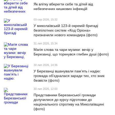
Як влітку вберегти себе та дітей від
небезпечних кишкових інфекцій
03 сер 2026, 15:32
У миколаївській 123-й окремій бригаді
безпілотних систем «Код Оріона»
призначили нового командира (фото)
31 лип 2026, 15:34
Магія слова та чари музики: вечір у
Березанці, що торкнувся глибин душі (фото)
30 лип 2026, 14:36
У Березанці вшанували пам’ять і надію:
громада об’єдналася заради тих, хто зник
безвісти (фото)
30 лип 2026, 12:00
Представники Березанської громади
долучилися до курсу підготовки до
національного спротиву на Миколаївщині
(фото)