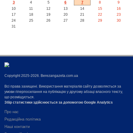
3
4
5
6
7
8
9
10
11
12
13
14
15
16
17
18
19
20
21
22
23
24
25
26
27
28
29
30
31
Copyright 2025-2026. Berezangazeta.com.ua
Всі права захищені. Використання матеріалів сайту дозволяється за
умови гіперпосилання на публікацію у другому абзаці власного тексту,
що розміщується.
Збір статистики здійснюється за допомогою Google Analytics
Про нас
Редакційна політика
Наші контакти