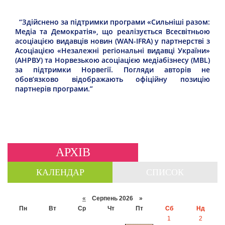
“Здійснено за підтримки програми «Сильніші разом:
Медіа та Демократія», що реалізується Всесвітньою
асоціацією видавців новин (WAN-IFRA) у партнерстві з
Асоціацією «Незалежні регіональні видавці України»
(АНРВУ) та Норвезькою асоціацією медіабізнесу (MBL)
за підтримки Норвегії. Погляди авторів не
обов’язково відображають офіційну позицію
партнерів програми.”
АРХІВ
КАЛЕНДАР
СПИСОК
«
Серпень 2026 »
Пн
Вт
Ср
Чт
Пт
Сб
Нд
1
2