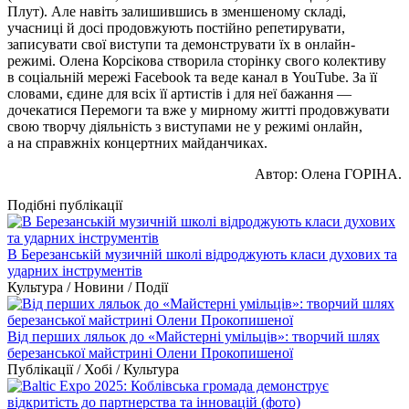
Плут). Але навіть залишившись в зменшеному складі,
учасниці й досі продовжують постійно репетирувати,
записувати свої виступи та демонструвати їх в онлайн-
режимі. Олена Корсікова створила сторінку свого колективу
в соціальній мережі Facebook та веде канал в YouTube. За її
словами, єдине для всіх її артистів і для неї бажання —
дочекатися Перемоги та вже у мирному житті продовжувати
свою творчу діяльність з виступами не у режимі онлайн,
а на справжніх концертних майданчиках.
Автор: Олена ГОРІНА.
Подібні публікації
В Березанській музичній школі відроджують класи духових та
ударних інструментів
Культура / Новини / Події
Від перших ляльок до «Майстерні умільців»: творчий шлях
березанської майстрині Олени Прокопишеної
Публікації / Хобі / Культура