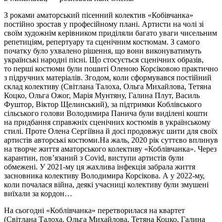
З роками аматорський пісенний колектив «Кобівчанка»
постійно зростав у професійному плані. Артисти на чолі зі
своїм художнім керівником приділяли багато уваги чисельним
репетиціям, репертуару та сценічним костюмам. З самого
початку було ухвалено рішення, що вони виконуватимуть
українські народні пісні. Що стосується сценічних образів,
то перші костюми були пошиті Оленою Корсіковою практично
з підручних матеріалів. Згодом, коли сформувався постійний
склад колективу (Світлана Талоха, Ольга Михайлова, Тетяна
Коцко, Ольга Ожог, Марія Мунтяну, Галина Плут, Василь
Фуштор, Віктор Щелинський), за підтримки Коблівського
сільського голови Володимира Панича були виділені кошти
на придбання справжніх сценічних костюмів в українському
стилі. Проте Олена Сергіївна й досі продовжує шити для своїх
артистів авторські костюми.
На жаль, 2020 рік суттєво вплинув
на творче життя аматорського колективу «Коблівчанка». Через
карантин, пов’язаний з Covid, виступи артистів були
обмежені. У 2021-му ця жахлива інфекція забрала життя
засновника колективу Володимира Корсікова. А у 2022-му,
коли почалася війна, деякі учасниці колективу були змушені
виїхали за кордон…
На сьогодні «Коблівчанка» перетворилася на квартет
(Світлана Талоха, Ольга Михайлова, Тетяна Коцко, Галина