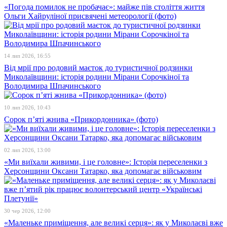
«Погода помилок не пробачає»: майже пів століття життя
Ольги Хайруліної присвячені метеорології (фото)
14 лип 2026, 16:55
Від мрії про родовий маєток до туристичної родзинки
Миколаївщини: історія родини Мірани Сорочкіної та
Володимира Шпачинського
10 лип 2026, 10:43
Сорок п’яті жнива «Прикордонника» (фото)
02 лип 2026, 13:00
«Ми виїхали живими, і це головне»: Історія переселенки з
Херсонщини Оксани Татарко, яка допомагає військовим
30 чер 2026, 12:00
«Маленьке приміщення, але великі серця»: як у Миколаєві вже