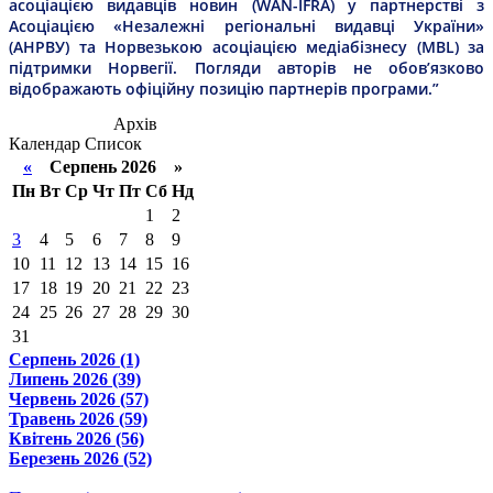
асоціацією видавців новин (WAN-IFRA) у партнерстві з
Асоціацією «Незалежні регіональні видавці України»
(АНРВУ) та Норвезькою асоціацією медіабізнесу (MBL) за
підтримки Норвегії. Погляди авторів не обов’язково
відображають офіційну позицію партнерів програми.”
Архів
Календар
Список
«
Серпень 2026 »
Пн
Вт
Ср
Чт
Пт
Сб
Нд
1
2
3
4
5
6
7
8
9
10
11
12
13
14
15
16
17
18
19
20
21
22
23
24
25
26
27
28
29
30
31
Серпень 2026 (1)
Липень 2026 (39)
Червень 2026 (57)
Травень 2026 (59)
Квітень 2026 (56)
Березень 2026 (52)