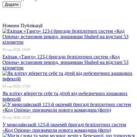
Новини
Публікації
03 сер 2026, 19:00
Екіпаж «Танго» 123-ї бригади безпілотних систем «Код
Оріона» встановив рекорд, знищивши Shahed на відстані 53
кілометри
03 сер 2026, 17:00
Як влітку вберегти себе та дітей від небезпечних кишкових
інфекцій
03 сер 2026, 15:32
У миколаївській 123-й окремій бригаді безпілотних систем
«Код Оріона» призначили нового командира (фото)