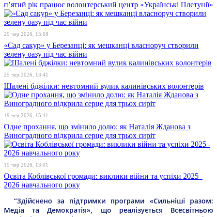
п’ятий рік працює волонтерський центр «Українські Плетунії»
29 чер 2026, 15:08
«Сад сакур» у Березанці: як мешканці власноруч створили
зелену оазу під час війни
25 чер 2026, 13:41
Шалені бджілки: невтомний вулик калинівських волонтерів
19 чер 2026, 15:41
Одне прохання, що змінило долю: як Наталія Жданова з
Виноградного відкрила серце для трьох сиріт
19 чер 2026, 13:01
Освіта Коблівської громади: виклики війни та успіхи 2025–
2026 навчального року
“Здійснено за підтримки програми «Сильніші разом:
Медіа та Демократія», що реалізується Всесвітньою