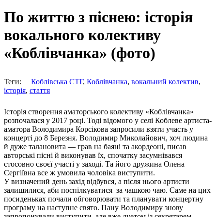
По життю з піснею: історія
вокального колективу
«Коблівчанка» (фото)
Теги:
Коблівська СТГ
,
Коблівчанка
,
вокальний колектив
,
історія
,
стаття
Історія створення аматорського колективу «Коблівчанка»
розпочалася у 2017 році. Тоді відомого у селі Коблеве артиста-
аматора Володимира Корсікова запросили взяти участь у
концерті до 8 Березня. Володимир Миколайович, хоч людина
й дуже талановита — грав на баяні та акордеоні, писав
авторські пісні й виконував їх, спочатку засумнівався
стосовно своєї участі у заході. Та його дружина Олена
Сергіївна все ж умовила чоловіка виступити.
У визначений день захід відбувся, а після нього артисти
залишилися, аби поспілкуватися за чашкою чаю. Саме на цих
посиденьках почали обговорювати та планувати концертну
програму на наступне свято. Пану Володимиру знову
запропонували виступити, але вже дуетом із секретарем