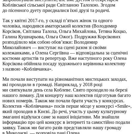
Коблівської сільської ради Світланою Талохою. Згодом
до пісенного дуету приєдналися їхні друзі та родичі.
Так у квітні 2017-го, у складі п’ятьох жінок та одного
чоловіка, народився аматорський колектив (Володимир
Корсіков, Світлана Талоха, Ольга Михайлова, Тетяна Коцко,
Галина Кушнарьова, Ольга Ожог). Подружжя Корсікових
розподілило між собою обов’язки: Володимир
Миколайович — виступає на сцені разом зі своїми
колежанками, а Олена Сергіївна — відповідальна за сценічні
костюми артистів та репертуар. Вже наступного року Олена
Корсікова обійняла посаду художнього керівника колективу
з назвою «Коблівчанка».
Ми почали виступати на різноманітних мистецьких заходах,
які проходили в громаді. Наприклад, у 2018 році
ми святкували день села Коблеве. Свято проходило на березі
нашого лиману. Для концерту наш колектив підготував багато
нових номерів. Також ми почали брати участь у конкурсах.
Колектив «Коблівчанка» посів перше місце у конкурсі «Smile»,
який проходив в Києві. До речі, участь у цьому культурному
змаганні відбулася саме за нашої ініціативи. Ми знайшли
інформацію про цей конкурс в інтернеті та самостійно подали
заявку. Також ми багато разів представляли нашу громаду
в Миколаєві, — розповіла пані Олена.