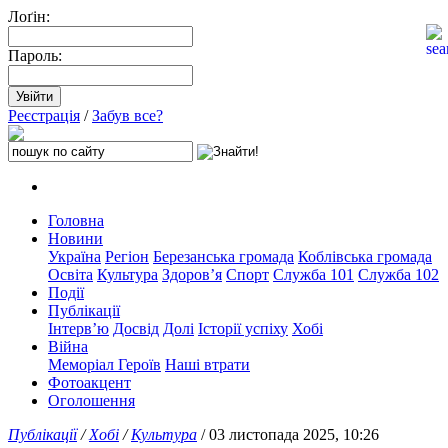
Лоґін:
Пароль:
Реєстрація
/
Забув все?
Головна
Новини
Україна
Регіон
Березанська громада
Коблівська громада
Освіта
Культура
Здоров’я
Спорт
Служба 101
Служба 102
Події
Публікації
Інтерв’ю
Досвід
Долі
Історії успіху
Хобі
Війна
Меморіал Героїв
Наші втрати
Фотоакцент
Оголошення
Публікації
/
Хобі
/
Культура
/ 03 листопада 2025, 10:26