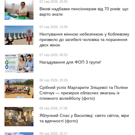
07 сер 2026, 15:00
Вікові надбавки пенсіонерам від 70 років: що
варто знати
07 сер 2026, 13:56
Нехтування мінною небезпекою у Коблевому
призвело до загибелі чоловіка та поранення
двох жінок
07 сер 2026, 09:20
Нагадування для ФОП 3 групи!
06 сер 2026, 20:26
Срібний успіх Маргарити Зліщевої та Поліни
Сліпчук — призерок обласних змагань із
пляжного волейболу (фото)
06 сер 2026, 17:26
Яблучний Спас у Василівці: свято світла, віри
та вдячності (фото)
06 сер 2026, 15:17