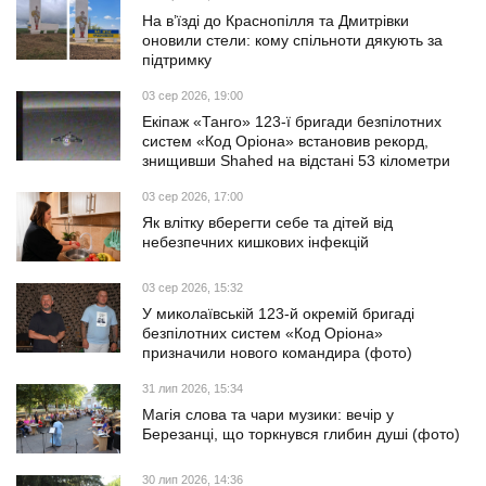
На в’їзді до Краснопілля та Дмитрівки
оновили стели: кому спільноти дякують за
підтримку
03 сер 2026, 19:00
Екіпаж «Танго» 123-ї бригади безпілотних
систем «Код Оріона» встановив рекорд,
знищивши Shahed на відстані 53 кілометри
03 сер 2026, 17:00
Як влітку вберегти себе та дітей від
небезпечних кишкових інфекцій
03 сер 2026, 15:32
У миколаївській 123-й окремій бригаді
безпілотних систем «Код Оріона»
призначили нового командира (фото)
31 лип 2026, 15:34
Магія слова та чари музики: вечір у
Березанці, що торкнувся глибин душі (фото)
30 лип 2026, 14:36