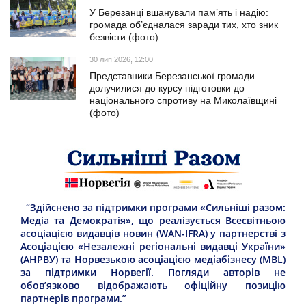
У Березанці вшанували пам’ять і надію:
громада об’єдналася заради тих, хто зник
безвісти (фото)
30 лип 2026, 12:00
Представники Березанської громади
долучилися до курсу підготовки до
національного спротиву на Миколаївщині
(фото)
“Здійснено за підтримки програми «Сильніші разом:
Медіа та Демократія», що реалізується Всесвітньою
асоціацією видавців новин (WAN-IFRA) у партнерстві з
Асоціацією «Незалежні регіональні видавці України»
(АНРВУ) та Норвезькою асоціацією медіабізнесу (MBL)
за підтримки Норвегії. Погляди авторів не
обов’язково відображають офіційну позицію
партнерів програми.”