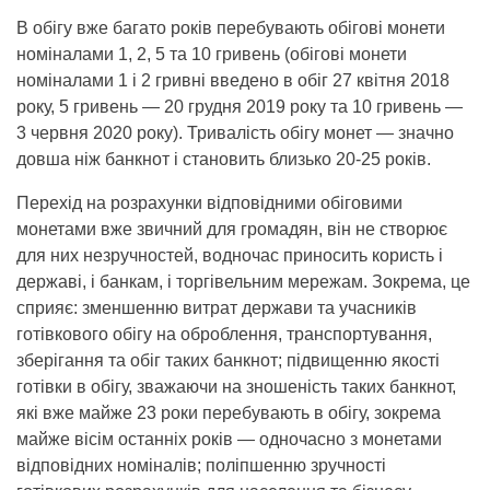
В обігу вже багато років перебувають обігові монети
номіналами 1, 2, 5 та 10 гривень (обігові монети
номіналами 1 і 2 гривні введено в обіг 27 квітня 2018
року, 5 гривень — 20 грудня 2019 року та 10 гривень —
3 червня 2020 року). Тривалість обігу монет — значно
довша ніж банкнот і становить близько 20-25 років.
Перехід на розрахунки відповідними обіговими
монетами вже звичний для громадян, він не створює
для них незручностей, водночас приносить користь і
державі, і банкам, і торгівельним мережам. Зокрема, це
сприяє: зменшенню витрат держави та учасників
готівкового обігу на оброблення, транспортування,
зберігання та обіг таких банкнот; підвищенню якості
готівки в обігу, зважаючи на зношеність таких банкнот,
які вже майже 23 роки перебувають в обігу, зокрема
майже вісім останніх років — одночасно з монетами
відповідних номіналів; поліпшенню зручності