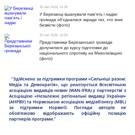
30 лип 2026, 14:36
У Березанці вшанували пам’ять і надію:
громада об’єдналася заради тих, хто зник
безвісти (фото)
30 лип 2026, 12:00
Представники Березанської громади
долучилися до курсу підготовки до
національного спротиву на Миколаївщині
(фото)
“Здійснено за підтримки програми «Сильніші разом:
Медіа та Демократія», що реалізується Всесвітньою
асоціацією видавців новин (WAN-IFRA) у партнерстві з
Асоціацією «Незалежні регіональні видавці України»
(АНРВУ) та Норвезькою асоціацією медіабізнесу (MBL)
за підтримки Норвегії. Погляди авторів не
обов’язково відображають офіційну позицію
партнерів програми.”