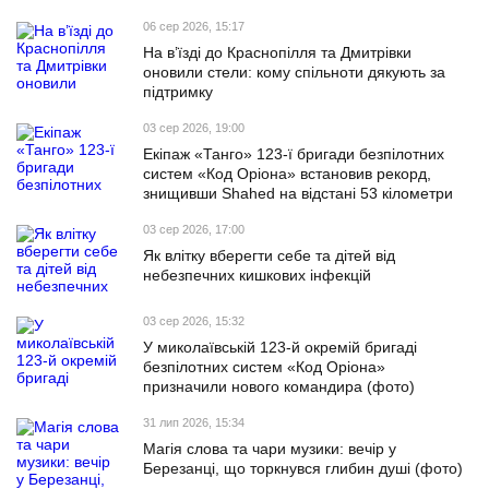
06 сер 2026, 15:17
На в’їзді до Краснопілля та Дмитрівки
оновили стели: кому спільноти дякують за
підтримку
03 сер 2026, 19:00
Екіпаж «Танго» 123-ї бригади безпілотних
систем «Код Оріона» встановив рекорд,
знищивши Shahed на відстані 53 кілометри
03 сер 2026, 17:00
Як влітку вберегти себе та дітей від
небезпечних кишкових інфекцій
03 сер 2026, 15:32
У миколаївській 123-й окремій бригаді
безпілотних систем «Код Оріона»
призначили нового командира (фото)
31 лип 2026, 15:34
Магія слова та чари музики: вечір у
Березанці, що торкнувся глибин душі (фото)