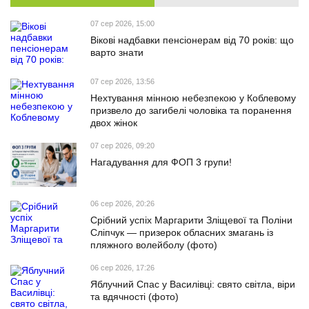
07 сер 2026, 15:00
Вікові надбавки пенсіонерам від 70 років: що
варто знати
07 сер 2026, 13:56
Нехтування мінною небезпекою у Коблевому
призвело до загибелі чоловіка та поранення
двох жінок
07 сер 2026, 09:20
Нагадування для ФОП 3 групи!
06 сер 2026, 20:26
Срібний успіх Маргарити Зліщевої та Поліни
Сліпчук — призерок обласних змагань із
пляжного волейболу (фото)
06 сер 2026, 17:26
Яблучний Спас у Василівці: свято світла, віри
та вдячності (фото)