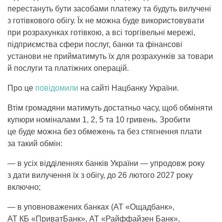
перестануть бути засобами платежу та будуть вилучені
з готівкового обігу. Їх не можна буде використовувати
при розрахунках готівкою, а всі торгівельні мережі,
підприємства сфери послуг, банки та фінансові
установи не прийматимуть їх для розрахунків за товари
й послуги та платіжних операцій.
Про це
повідомили
на сайті Нацбанку України.
Втім громадяни матимуть достатньо часу, щоб обміняти
купюри номіналами 1, 2, 5 та 10 гривень. Зробити
це буде можна без обмежень та без стягнення плати
за такий обмін:
— в усіх відділеннях банків України — упродовж року
з дати вилучення їх з обігу, до 26 лютого 2027 року
включно;
— в уповноважених банках (АТ «Ощадбанк»,
АТ КБ «ПриватБанк», АТ «Райффайзен Банк»,