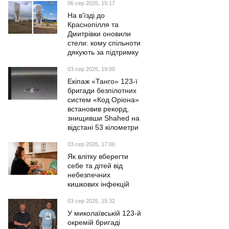
06 сер 2026, 15:17
На в’їзді до
Краснопілля та
Дмитрівки оновили
стели: кому спільноти
дякують за підтримку
03 сер 2026, 19:00
Екіпаж «Танго» 123-ї
бригади безпілотних
систем «Код Оріона»
встановив рекорд,
знищивши Shahed на
відстані 53 кілометри
03 сер 2026, 17:00
Як влітку вберегти
себе та дітей від
небезпечних
кишкових інфекцій
03 сер 2026, 15:32
У миколаївській 123-й
окремій бригаді