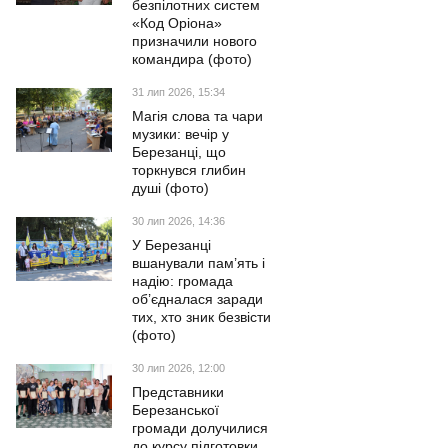
безпілотних систем
«Код Оріона»
призначили нового
командира (фото)
31 лип 2026, 15:34
Магія слова та чари
музики: вечір у
Березанці, що
торкнувся глибин
душі (фото)
30 лип 2026, 14:36
У Березанці
вшанували пам’ять і
надію: громада
об’єдналася заради
тих, хто зник безвісти
(фото)
30 лип 2026, 12:00
Представники
Березанської
громади долучилися
до курсу підготовки