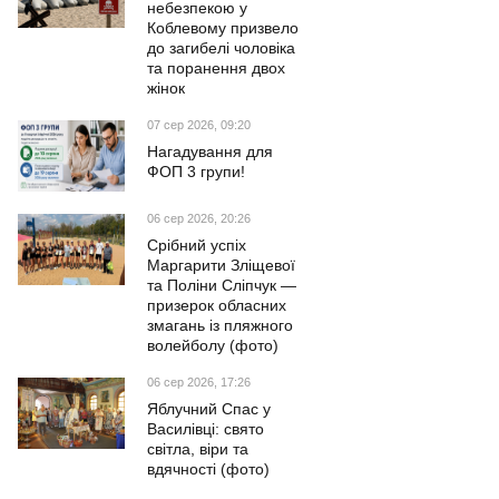
небезпекою у
Коблевому призвело
до загибелі чоловіка
та поранення двох
жінок
07 сер 2026, 09:20
Нагадування для
ФОП 3 групи!
06 сер 2026, 20:26
Срібний успіх
Маргарити Зліщевої
та Поліни Сліпчук —
призерок обласних
змагань із пляжного
волейболу (фото)
06 сер 2026, 17:26
Яблучний Спас у
Василівці: свято
світла, віри та
вдячності (фото)