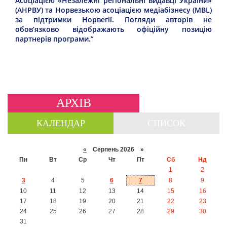
Асоціацією «Незалежні регіональні видавці України»
(АНРВУ) та Норвезькою асоціацією медіабізнесу (MBL)
за підтримки Норвегії. Погляди авторів не
обов’язково відображають офіційну позицію
партнерів програми.”
АРХІВ
КАЛЕНДАР
СПИСОК
«
Серпень 2026 »
Пн
Вт
Ср
Чт
Пт
Сб
Нд
1
2
3
4
5
6
7
8
9
10
11
12
13
14
15
16
17
18
19
20
21
22
23
24
25
26
27
28
29
30
31