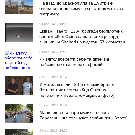
На в’їзді до Краснопілля та Дмитрівки
оновили стели: кому спільноти дякують за
підтримку
03 сер 2026, 19:00
Екіпаж «Танго» 123-ї бригади безпілотних
систем «Код Оріона» встановив рекорд,
знищивши Shahed на відстані 53 кілометри
03 сер 2026, 17:00
Як влітку вберегти себе та дітей від
небезпечних кишкових інфекцій
03 сер 2026, 15:32
У миколаївській 123-й окремій бригаді
безпілотних систем «Код Оріона»
призначили нового командира (фото)
31 лип 2026, 15:34
Магія слова та чари музики: вечір у
Березанці, що торкнувся глибин душі (фото)
30 лип 2026, 14:36