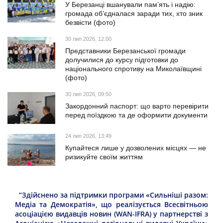
У Березанці вшанували пам’ять і надію:
громада об’єдналася заради тих, хто зник
безвісти (фото)
30 лип 2026, 12:00
Представники Березанської громади
долучилися до курсу підготовки до
національного спротиву на Миколаївщині
(фото)
30 лип 2026, 09:50
Закордонний паспорт: що варто перевірити
перед поїздкою та де оформити документи
24 лип 2026, 13:49
Купайтеся лише у дозволених місцях — не
ризикуйте своїм життям
“Здійснено за підтримки програми «Сильніші разом:
Медіа та Демократія», що реалізується Всесвітньою
асоціацією видавців новин (WAN-IFRA) у партнерстві з