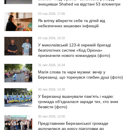
знищивши Shahed на відстані 53 кілометри
03 сер 2026, 17:00
Як влітку вберегти себе та дітей від
небезпечних кишкових інфекцій
03 сер 2026, 15:32
У миколаївській 123-й окремій бригаді
безпілотних систем «Код Оріона»
призначили нового командира (фото)
31 лип 2026, 15:34
Магія слова та чари музики: вечір у
Березанці, що торкнувся глибин душі (фото)
30 лип 2026, 14:36
У Березанці вшанували пам’ять і надію:
громада об’єдналася заради тих, хто зник
безвісти (фото)
30 лип 2026, 12:00
Представники Березанської громади
долучилися до курсу підготовки до