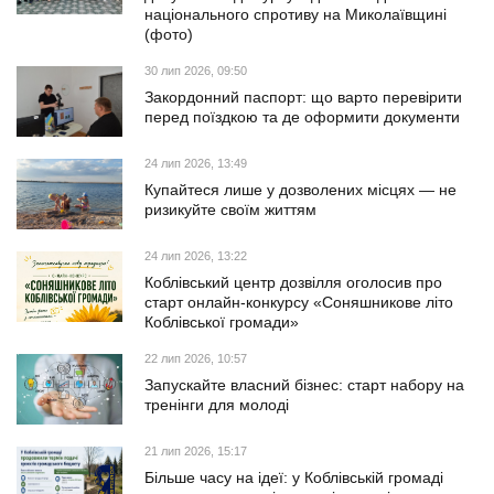
національного спротиву на Миколаївщині
(фото)
30 лип 2026, 09:50
Закордонний паспорт: що варто перевірити
перед поїздкою та де оформити документи
24 лип 2026, 13:49
Купайтеся лише у дозволених місцях — не
ризикуйте своїм життям
24 лип 2026, 13:22
Коблівський центр дозвілля оголосив про
старт онлайн-конкурсу «Соняшникове літо
Коблівської громади»
22 лип 2026, 10:57
Запускайте власний бізнес: старт набору на
тренінги для молоді
21 лип 2026, 15:17
Більше часу на ідеї: у Коблівській громаді