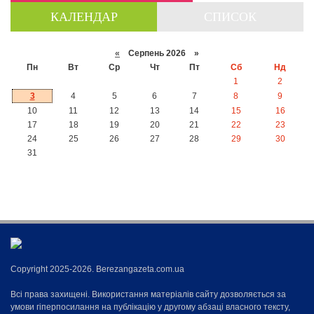
КАЛЕНДАР
СПИСОК
«
Серпень 2026 »
Пн
Вт
Ср
Чт
Пт
Сб
Нд
1
2
3
4
5
6
7
8
9
10
11
12
13
14
15
16
17
18
19
20
21
22
23
24
25
26
27
28
29
30
31
Copyright 2025-2026. Berezangazeta.com.ua
Всі права захищені. Використання матеріалів сайту дозволяється за
умови гіперпосилання на публікацію у другому абзаці власного тексту,