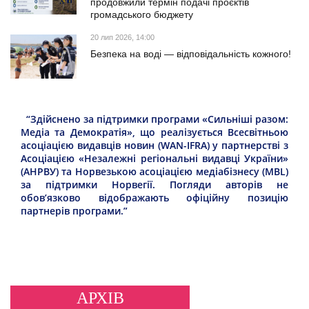
продовжили термін подачі проєктів
громадського бюджету
20 лип 2026, 14:00
Безпека на воді — відповідальність кожного!
“Здійснено за підтримки програми «Сильніші разом:
Медіа та Демократія», що реалізується Всесвітньою
асоціацією видавців новин (WAN-IFRA) у партнерстві з
Асоціацією «Незалежні регіональні видавці України»
(АНРВУ) та Норвезькою асоціацією медіабізнесу (MBL)
за підтримки Норвегії. Погляди авторів не
обов’язково відображають офіційну позицію
партнерів програми.”
АРХІВ