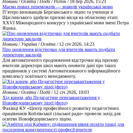
Новини / Освіта / Події / Регіон
/ 18 бер 2026, 15:21
Маємо нових переможців — знавців української мови
П’ятеро вихованців Березанського ліцею та учениця зі
Щасливського здобули призові місця на обласному етапі
XXVI Міжнародного конкурсу з української мови імені Петра
Яцика.
Новини / Україна / Освіта
/ 12 січ 2026, 14:23
Про оновлення відстрочки для вчителів мають подбати
директори закладів
Для автоматичного продовження відстрочки від призову
вчителів директори шкіл мають оновити дані про таких
працівників у системі Автоматизованого інформаційного
комплексу освітнього менеджменту.
Новини / Освіта / Події
/ 12 січ 2026, 10:03
Хід конем, або Педагогічне перезавантаження у
Новофедорівському ліцеї (фото)
Фахівці КУ «Центр професійного розвитку педагогічних
працівників Коблівської сільської ради» провели захід для
освітян Новофедорівського ліцею.