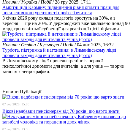
Новини / Україна / Події
/ 28 гру 2025, 17:11
Амбітні цілі Кабміну: підвищення рівня оплати праці для
посилення конкурентності професії вчителя
З січня 2026 року оклади педагогів зростуть на 30%, а з
вересня — ще на 20%. У держбюджеті вже закладено понад 90
млрд грн освітньої субвенції для реалізації цієї ініціативи.
Новини / Освіта / Культура / Події
/ 04 лис 2025, 16:32
Турбота, підтримка й натхнення: в Лиманівському ліцеї
провели заходи для вчителів та учнів (фото)
В Лиманівському ліцеї провели тренінг із першої
психологічної допомоги для вчителів, а для учнів — творче
заняття з нейрографіки.
Новини
Публікації
07 сер 2026, 15:00
Вікові надбавки пенсіонерам від 70 років: що варто знати
07 сер 2026, 13:56