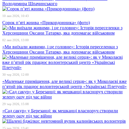
Володимира Шпачинського
10 лип 2026, 10:43
Сорок п’яті жнива «Прикордонника» (фото)
02 лип 2026, 13:00
«Ми виїхали живими, і це головне»: Історія переселенки з
Херсонщини Оксани Татарко, яка допомагає військовим
30 чер 2026, 12:00
«Маленьке приміщення, але великі серця»: як у Миколаєві вже
п’ятий рік працює волонтерський центр «Українські Плетунії»
29 чер 2026, 15:08
«Сад сакур» у Березанці: як мешканці власноруч створили
зелену оазу під час війни
25 чер 2026, 13:41