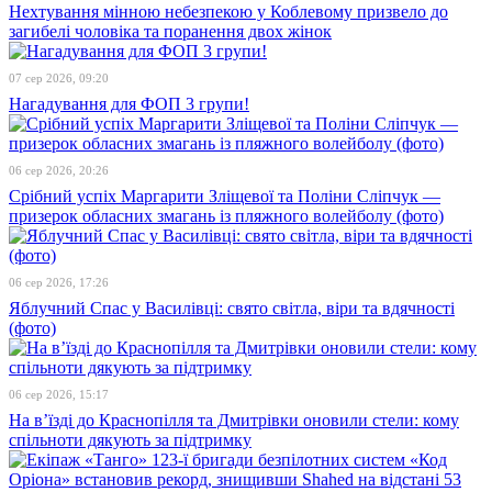
Нехтування мінною небезпекою у Коблевому призвело до
загибелі чоловіка та поранення двох жінок
07 сер 2026, 09:20
Нагадування для ФОП 3 групи!
06 сер 2026, 20:26
Срібний успіх Маргарити Зліщевої та Поліни Сліпчук —
призерок обласних змагань із пляжного волейболу (фото)
06 сер 2026, 17:26
Яблучний Спас у Василівці: свято світла, віри та вдячності
(фото)
06 сер 2026, 15:17
На в’їзді до Краснопілля та Дмитрівки оновили стели: кому
спільноти дякують за підтримку