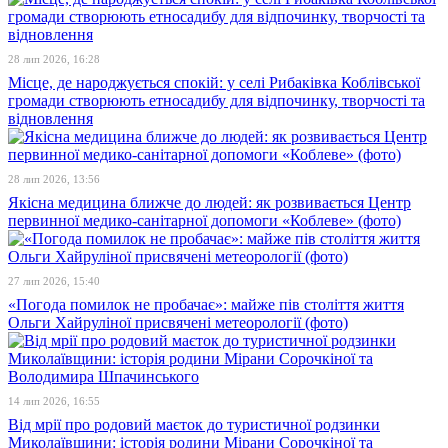
28 лип 2026, 16:28
Місце, де народжується спокій: у селі Рибаківка Коблівської
громади створюють етносадибу для відпочинку, творчості та
відновлення
28 лип 2026, 13:56
Якісна медицина ближче до людей: як розвивається Центр
первинної медико-санітарної допомоги «Коблеве» (фото)
27 лип 2026, 15:40
«Погода помилок не пробачає»: майже пів століття життя
Ольги Хайруліної присвячені метеорології (фото)
14 лип 2026, 16:55
Від мрії про родовий маєток до туристичної родзинки
Миколаївщини: історія родини Мірани Сорочкіної та