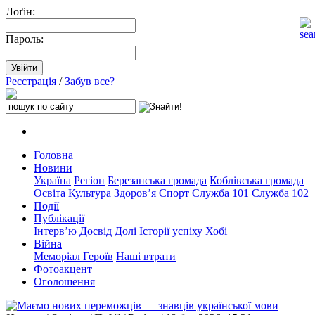
Лоґін:
Пароль:
Реєстрація
/
Забув все?
Головна
Новини
Україна
Регіон
Березанська громада
Коблівська громада
Освіта
Культура
Здоров’я
Спорт
Служба 101
Служба 102
Події
Публікації
Інтерв’ю
Досвід
Долі
Історії успіху
Хобі
Війна
Меморіал Героїв
Наші втрати
Фотоакцент
Оголошення