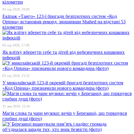
03 сер 2026, 19:00
Екіпаж «Танго» 123-ї бригади безпілотних систем «Код
Оріона» встановив рекорд, знищивши Shahed на відстані 53
кілометри
03 сер 2026, 17:00
Як влітку вберегти себе та дітей від небезпечних кишкових
інфекцій
03 сер 2026, 15:32
У миколаївській 123-й окремій бригаді безпілотних систем
«Код Оріона» призначили нового командира (фото)
31 лип 2026, 15:34
Магія слова та чари музики: вечір у Березанці, що торкнувся
глибин душі (фото)