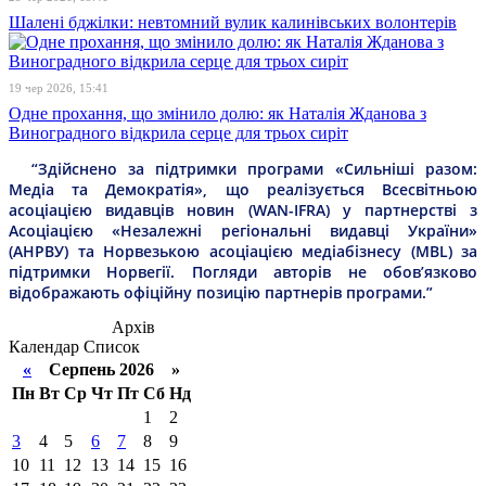
Шалені бджілки: невтомний вулик калинівських волонтерів
19 чер 2026, 15:41
Одне прохання, що змінило долю: як Наталія Жданова з
Виноградного відкрила серце для трьох сиріт
“Здійснено за підтримки програми «Сильніші разом:
Медіа та Демократія», що реалізується Всесвітньою
асоціацією видавців новин (WAN-IFRA) у партнерстві з
Асоціацією «Незалежні регіональні видавці України»
(АНРВУ) та Норвезькою асоціацією медіабізнесу (MBL) за
підтримки Норвегії. Погляди авторів не обов’язково
відображають офіційну позицію партнерів програми.”
Архів
Календар
Список
«
Серпень 2026 »
Пн
Вт
Ср
Чт
Пт
Сб
Нд
1
2
3
4
5
6
7
8
9
10
11
12
13
14
15
16