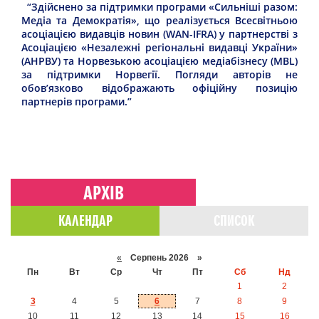
“Здійснено за підтримки програми «Сильніші разом:
Медіа та Демократія», що реалізується Всесвітньою
асоціацією видавців новин (WAN-IFRA) у партнерстві з
Асоціацією «Незалежні регіональні видавці України»
(АНРВУ) та Норвезькою асоціацією медіабізнесу (MBL)
за підтримки Норвегії. Погляди авторів не
обов’язково відображають офіційну позицію
партнерів програми.”
АРХІВ
КАЛЕНДАР
СПИСОК
«
Серпень 2026 »
Пн
Вт
Ср
Чт
Пт
Сб
Нд
1
2
3
4
5
6
7
8
9
10
11
12
13
14
15
16