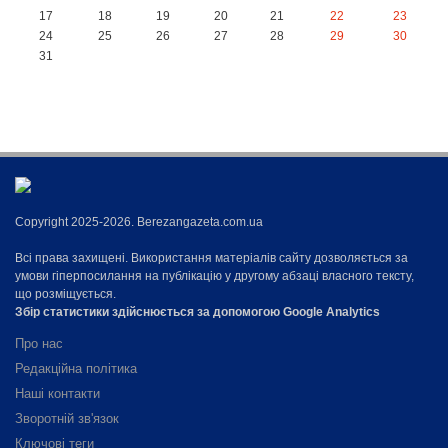
17
18
19
20
21
22
23
24
25
26
27
28
29
30
31
Copyright 2025-2026. Berezangazeta.com.ua
Всі права захищені. Використання матеріалів сайту дозволяється за
умови гіперпосилання на публікацію у другому абзаці власного тексту,
що розміщується.
Збір статистики здійснюється за допомогою Google Analytics
Про нас
Редакційна політика
Наші контакти
Зворотній зв'язок
Ключові теги