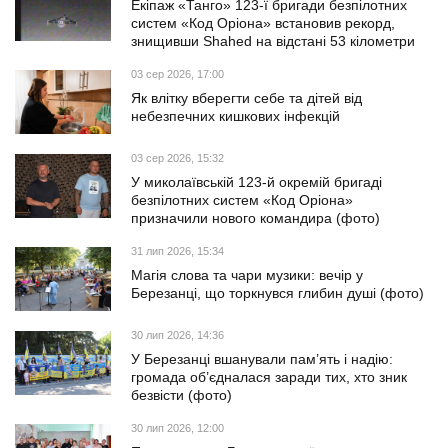
Екіпаж «Танго» 123-ї бригади безпілотних
систем «Код Оріона» встановив рекорд,
знищивши Shahed на відстані 53 кілометри
03 сер 2026, 17:00
Як влітку вберегти себе та дітей від
небезпечних кишкових інфекцій
03 сер 2026, 15:32
У миколаївській 123-й окремій бригаді
безпілотних систем «Код Оріона»
призначили нового командира (фото)
31 лип 2026, 15:34
Магія слова та чари музики: вечір у
Березанці, що торкнувся глибин душі (фото)
30 лип 2026, 14:36
У Березанці вшанували пам’ять і надію:
громада об’єдналася заради тих, хто зник
безвісти (фото)
30 лип 2026, 12:00