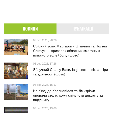
НОВИНИ
ПУБЛІКАЦІЇ
06 сер 2026, 20:26
Срібний успіх Маргарити Зліщевої та Поліни
Сліпчук — призерок обласних змагань із
пляжного волейболу (фото)
06 сер 2026, 17:26
Яблучний Спас у Василівці: свято світла, віри
та вдячності (фото)
06 сер 2026, 15:17
На в’їзді до Краснопілля та Дмитрівки
оновили стели: кому спільноти дякують за
підтримку
03 сер 2026, 19:00