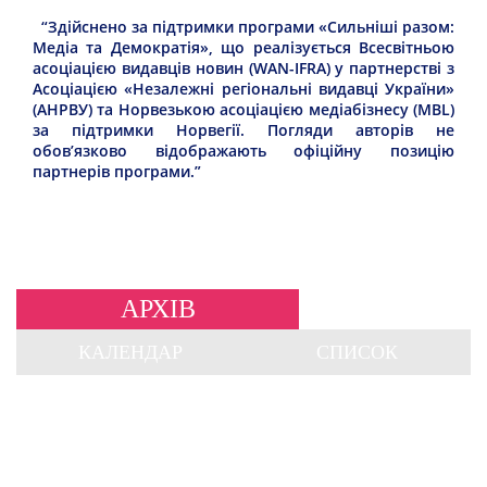
“Здійснено за підтримки програми «Сильніші разом:
Медіа та Демократія», що реалізується Всесвітньою
асоціацією видавців новин (WAN-IFRA) у партнерстві з
Асоціацією «Незалежні регіональні видавці України»
(АНРВУ) та Норвезькою асоціацією медіабізнесу (MBL)
за підтримки Норвегії. Погляди авторів не
обов’язково відображають офіційну позицію
партнерів програми.”
АРХІВ
КАЛЕНДАР
СПИСОК