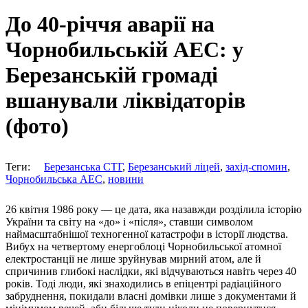
До 40-річчя аварії на
Чорнобильській АЕС: у
Березанській громаді
вшанували ліквідаторів
(фото)
Теги:
Березанська СТГ
,
Березанський ліцей
,
захід-спомин
,
Чорнобильська АЕС
,
новини
26 квітня 1986 року — це дата, яка назавжди розділила історію
України та світу на «до» і «після», ставши символом
наймасштабнішої техногенної катастрофи в історії людства.
Вибух на четвертому енергоблоці Чорнобильської атомної
електростанції не лише зруйнував мирний атом, але й
спричинив глибокі наслідки, які відчуваються навіть через 40
років. Тоді люди, які знаходились в епіцентрі радіаційного
забруднення, покидали власні домівки лише з документами й