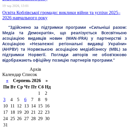
19 чер 2026, 13:01
Освіта Коблівської громади: виклики війни та успіхи 2025–
2026 навчального року
“Здійснено за підтримки програми «Сильніші разом:
Медіа та Демократія», що реалізується Всесвітньою
асоціацією видавців новин (WAN-IFRA) у партнерстві з
Асоціацією «Незалежні регіональні видавці України»
(АНРВУ) та Норвезькою асоціацією медіабізнесу (MBL) за
підтримки Норвегії. Погляди авторів не обов’язково
відображають офіційну позицію партнерів програми.”
Архів
Календар
Список
«
Серпень 2026 »
Пн
Вт
Ср
Чт
Пт
Сб
Нд
1
2
3
4
5
6
7
8
9
10
11
12
13
14
15
16
17
18
19
20
21
22
23
24
25
26
27
28
29
30
31