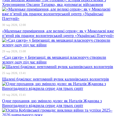
Херсонщини Оксани Татарко, яка допомагає військовим
30 чер 2026, 12:00
«Маленьке приміщення, але великі серця»: як у Миколаєві вже
п’ятий рік працює волонтерський центр «Українські Плетунії»
29 чер 2026, 15:08
«Сад сакур» у Березанці: як мешканці власноруч створили
зелену оазу під час війни
25 чер 2026, 13:41
Шалені бджілки: невтомний вулик калинівських волонтерів
19 чер 2026, 15:41
Одне прохання, що змінило долю: як Наталія Жданова з
Виноградного відкрила серце для трьох сиріт