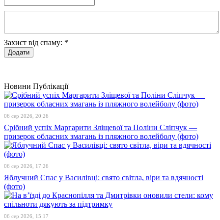
Захист від спаму:
*
Новини
Публікації
06 сер 2026, 20:26
Срібний успіх Маргарити Зліщевої та Поліни Сліпчук —
призерок обласних змагань із пляжного волейболу (фото)
06 сер 2026, 17:26
Яблучний Спас у Василівці: свято світла, віри та вдячності
(фото)
06 сер 2026, 15:17