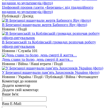
Цифровий прорив газети «Березань»: від традиційного
видання до мультимедіа (фото)
Публікації / Досвід
В Березанці вшанували жертв Бабиного Яру (фото)
Новини / Події
В Березанській та Коблівській громадах розпочав роботу
офіцер-рятувальник
Новини / Служба 101
День слави та болю, день смерті й життя…
Новини / Війна / Наші втрати / Події
У Березанці вшанували пам’ять Захисників України (фото)
Новини / Україна / Події / Публікації / Війна / Фотоакцент
Коментарі до новини
Додати коментар
Додати свій коментар:
Ваше Ім'я:
Ваш E-Mail: