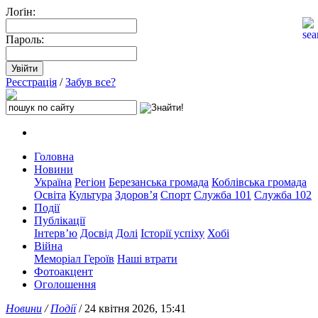
Лоґін:
Пароль:
Реєстрація
/
Забув все?
Головна
Новини
Україна
Регіон
Березанська громада
Коблівська громада
Освіта
Культура
Здоров’я
Спорт
Служба 101
Служба 102
Події
Публікації
Інтерв’ю
Досвід
Долі
Історії успіху
Хобі
Війна
Меморіал Героїв
Наші втрати
Фотоакцент
Оголошення
Новини
/
Події
/ 24 квітня 2026, 15:41