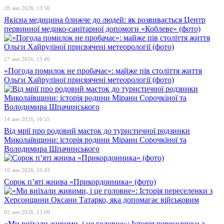
28 лип 2026, 13:56
Якісна медицина ближче до людей: як розвивається Центр
первинної медико-санітарної допомоги «Коблеве» (фото)
27 лип 2026, 15:40
«Погода помилок не пробачає»: майже пів століття життя
Ольги Хайруліної присвячені метеорології (фото)
14 лип 2026, 16:55
Від мрії про родовий маєток до туристичної родзинки
Миколаївщини: історія родини Мірани Сорочкіної та
Володимира Шпачинського
10 лип 2026, 10:43
Сорок п’яті жнива «Прикордонника» (фото)
02 лип 2026, 13:00
«Ми виїхали живими, і це головне»: Історія переселенки з