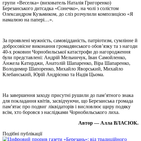
групи «Веселка» (вихователь Наталія Григоренко)
Березанського дитсадка «Сонечко», на чолі з солістом
Олександром Кузьмиком, до сліз розчулили композицією «Я
намалюю на папері…».
За проявлені мужність, самовідданість, патріотизм, сумлінне й
добросовісне виконання громадянського обов’язку та з нагоди
40-х роковин Чорнобильської катастрофи до нагородження
були представлені: Андрій Мельничук, Іван Самойленко,
Анжела Катирджи, Анатолій Шапаренко, Віра Шапаренко,
Володимир Шапоренко, Михайло Яворський, Михайло
Клебанський, Юрій Андрієнко та Надія Цьома.
На завершення заходу присутні рушили до пам’ятного знака
для покладання квітів, засвідчуючи, що Березанська громада
пам’ятає про подвиг ліквідаторів і висловлює щиру подяку
всім, хто боровся з наслідками Чорнобильського лиха.
Автор — Алла ВЛАСЮК.
Подібні публікації