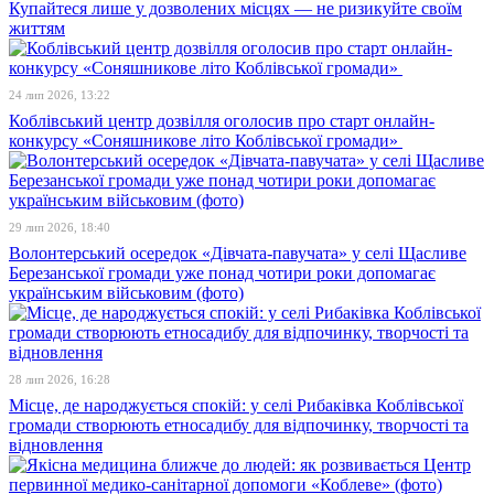
Купайтеся лише у дозволених місцях — не ризикуйте своїм
життям
24 лип 2026, 13:22
Коблівський центр дозвілля оголосив про старт онлайн-
конкурсу «Соняшникове літо Коблівської громади»
29 лип 2026, 18:40
Волонтерський осередок «Дівчата-павучата» у селі Щасливе
Березанської громади уже понад чотири роки допомагає
українським військовим (фото)
28 лип 2026, 16:28
Місце, де народжується спокій: у селі Рибаківка Коблівської
громади створюють етносадибу для відпочинку, творчості та
відновлення