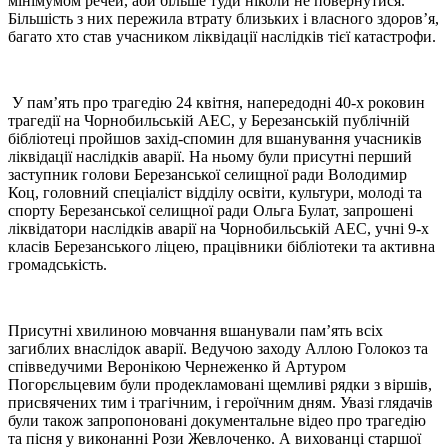
мінімумом речей, аби більше туди ніколи не повернутися.
Більшість з них пережила втрату близьких і власного здоров’я,
багато хто став учасником ліквідації наслідків тієї катастрофи.
У пам’ять про трагедію 24 квітня, напередодні 40-х роковин
трагедії на Чорнобильській АЕС, у Березанській публічній
бібліотеці пройшов захід-спомин для вшанування учасників
ліквідації наслідків аварії. На ньому були присутні перший
заступник голови Березанської селищної ради Володимир
Коц, головний спеціаліст відділу освіти, культури, молоді та
спорту Березанської селищної ради Ольга Булат, запрошені
ліквідатори наслідків аварії на Чорнобильській АЕС, учні 9-х
класів Березанського ліцею, працівники бібліотеки та активна
громадськість.
Присутні хвилиною мовчання вшанували пам’ять всіх
загиблих внаслідок аварії. Ведучою заходу Аллою Голокоз та
співведучими Веронікою Чернеженко й Артуром
Погорєльцевим були продекламовані щемливі рядки з віршів,
присвячених тим і трагічним, і героїчним дням. Увазі глядачів
були також запропоновані документальне відео про трагедію
та пісня у виконанні Рози Жевлоченко. А вихованці старшої