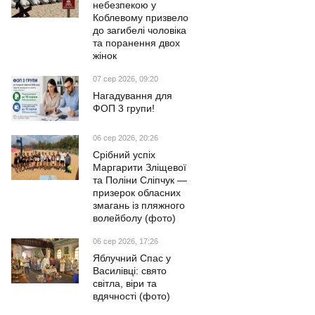
небезпекою у
Коблевому призвело
до загибелі чоловіка
та поранення двох
жінок
07 сер 2026, 09:20
Нагадування для
ФОП 3 групи!
06 сер 2026, 20:26
Срібний успіх
Маргарити Зліщевої
та Поліни Сліпчук —
призерок обласних
змагань із пляжного
волейболу (фото)
06 сер 2026, 17:26
Яблучний Спас у
Василівці: свято
світла, віри та
вдячності (фото)