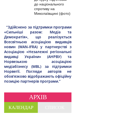
до національного
спротиву на
Миколаївщині (фото)
“Здійснено за підтримки програми
«Сильніші разом: Медіа та
Демократія», що реалізується
Всесвітньою асоціацією видавців
новин (WAN-IFRA) у партнерстві з
Асоціацією «Незалежні регіональні
видавці України» (АНРВУ) та
Норвезькою асоціацією
медіабізнесу (MBL) за підтримки
Норвегії. Погляди авторів не
обов’язково відображають офіційну
позицію партнерів програми.”
АРХІВ
КАЛЕНДАР
СПИСОК