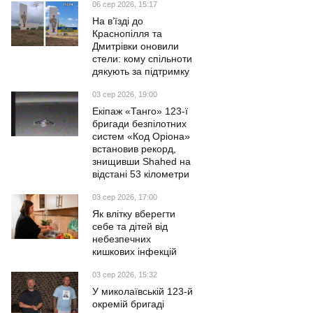
06 сер 2026, 15:17
На в’їзді до
Краснопілля та
Дмитрівки оновили
стели: кому спільноти
дякують за підтримку
03 сер 2026, 19:00
Екіпаж «Танго» 123-ї
бригади безпілотних
систем «Код Оріона»
встановив рекорд,
знищивши Shahed на
відстані 53 кілометри
03 сер 2026, 17:00
Як влітку вберегти
себе та дітей від
небезпечних
кишкових інфекцій
03 сер 2026, 15:32
У миколаївській 123-й
окремій бригаді