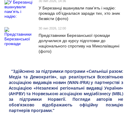
30 лип 2026, 14:36
У Березанці вшанували пам’ять і надію:
громада об’єдналася заради тих, хто зник
безвісти (фото)
30 лип 2026, 12:00
Представники Березанської громади
долучилися до курсу підготовки до
національного спротиву на Миколаївщині
(фото)
“Здійснено за підтримки програми «Сильніші разом:
Медіа та Демократія», що реалізується Всесвітньою
асоціацією видавців новин (WAN-IFRA) у партнерстві з
Асоціацією «Незалежні регіональні видавці України»
(АНРВУ) та Норвезькою асоціацією медіабізнесу (MBL)
за підтримки Норвегії. Погляди авторів не
обов’язково відображають офіційну позицію
партнерів програми.”