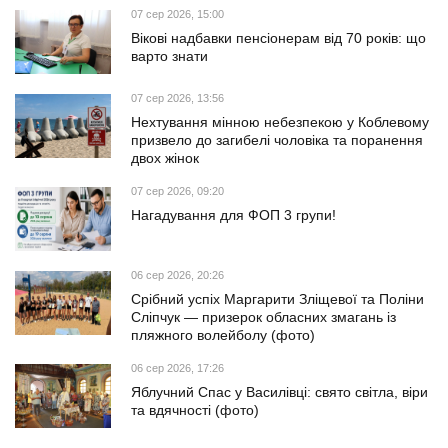
07 сер 2026, 15:00
Вікові надбавки пенсіонерам від 70 років: що
варто знати
07 сер 2026, 13:56
Нехтування мінною небезпекою у Коблевому
призвело до загибелі чоловіка та поранення
двох жінок
07 сер 2026, 09:20
Нагадування для ФОП 3 групи!
06 сер 2026, 20:26
Срібний успіх Маргарити Зліщевої та Поліни
Сліпчук — призерок обласних змагань із
пляжного волейболу (фото)
06 сер 2026, 17:26
Яблучний Спас у Василівці: свято світла, віри
та вдячності (фото)