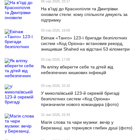
06 сер 2026, 15:17
На в’їзді до Краснопілля та Дмитрівки
оновили стели: кому спільноти дякують за
підтримку
03 сер 2026, 19:00
Екіпаж «Танго» 123-ї бригади безпілотних
систем «Код Оріона» встановив рекорд,
знищивши Shahed на відстані 53 кілометри
03 сер 2026, 17:00
Як влітку вберегти себе та дітей від
небезпечних кишкових інфекцій
03 сер 2026, 15:32
У миколаївській 123-й окремій бригаді
безпілотних систем «Код Оріона»
призначили нового командира (фото)
31 лип 2026, 15:34
Магія слова та чари музики: вечір у
Березанці, що торкнувся глибин душі (фото)