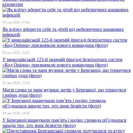
кілометри
03 сер 2026, 17:00
Як влітку вберегти себе та дітей від небезпечних кишкових
інфекцій
03 сер 2026, 15:32
У миколаївській 123-й окремій бригаді безпілотних систем
«Код Оріона» призначили нового командира (фото)
31 лип 2026, 15:34
Магія слова та чари музики: вечір у Березанці, що торкнувся
глибин душі (фото)
30 лип 2026, 14:36
У Березанці вшанували пам’ять і надію: громада об’єдналася
заради тих, хто зник безвісти (фото)