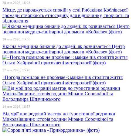
28 лип 2026, 16:28
Місце, де народжується спокій: у селі Рибаківка Коблівської
громади створюють етносадибу для відпочинку, творчості та
відновлення
28 лип 2026, 13:56
Якісна медицина ближче до людей: як розвивається Центр
первинної медико-санітарної допомоги «Коблеве» (фото)
27 лип 2026, 15:40
«Погода помилок не пробачає»: майже пів століття життя
Ольги Хайруліної присвячені метеорології (фото)
14 лип 2026, 16:55
Від мрії про родовий маєток до туристичної родзинки
Миколаївщини: історія родини Мірани Сорочкіної та
Володимира Шпачинського