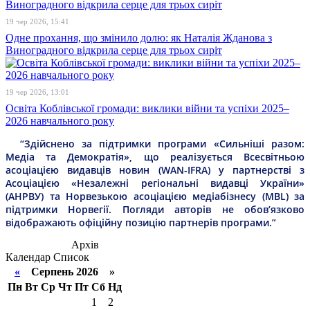
19 чер 2026, 15:41
Одне прохання, що змінило долю: як Наталія Жданова з
Виноградного відкрила серце для трьох сиріт
19 чер 2026, 13:01
Освіта Коблівської громади: виклики війни та успіхи 2025–
2026 навчального року
“Здійснено за підтримки програми «Сильніші разом:
Медіа та Демократія», що реалізується Всесвітньою
асоціацією видавців новин (WAN-IFRA) у партнерстві з
Асоціацією «Незалежні регіональні видавці України»
(АНРВУ) та Норвезькою асоціацією медіабізнесу (MBL) за
підтримки Норвегії. Погляди авторів не обов’язково
відображають офіційну позицію партнерів програми.”
Архів
Календар
Список
«
Серпень 2026 »
Пн
Вт
Ср
Чт
Пт
Сб
Нд
1
2