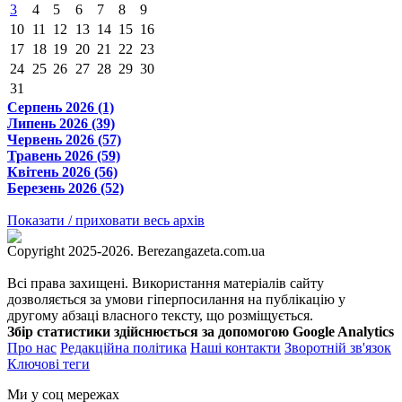
3
4
5
6
7
8
9
10
11
12
13
14
15
16
17
18
19
20
21
22
23
24
25
26
27
28
29
30
31
Серпень 2026 (1)
Липень 2026 (39)
Червень 2026 (57)
Травень 2026 (59)
Квітень 2026 (56)
Березень 2026 (52)
Показати / приховати весь архів
Copyright 2025-2026. Berezangazeta.com.ua
Всі права захищені. Використання матеріалів сайту
дозволяється за умови гіперпосилання на публікацію у
другому абзаці власного тексту, що розміщується.
Збір статистики здійснюється за допомогою Google Analytics
Про нас
Редакційна політика
Наші контакти
Зворотній зв'язок
Ключові теги
Ми у соц мережах