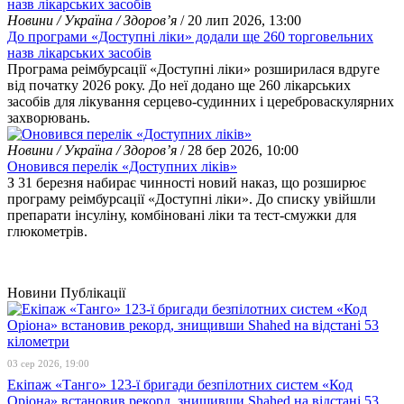
Новини / Україна / Здоров’я
/ 20 лип 2026, 13:00
До програми «Доступні ліки» додали ще 260 торговельних
назв лікарських засобів
Програма реімбурсації «Доступні ліки» розширилася вдруге
від початку 2026 року. До неї додано ще 260 лікарських
засобів для лікування серцево-судинних і цереброваскулярних
захворювань.
Новини / Україна / Здоров’я
/ 28 бер 2026, 10:00
Оновився перелік «Доступних ліків»
З 31 березня набирає чинності новий наказ, що розширює
програму реімбурсації «Доступні ліки». До списку увійшли
препарати інсуліну, комбіновані ліки та тест-смужки для
глюкометрів.
Новини
Публікації
03 сер 2026, 19:00
Екіпаж «Танго» 123-ї бригади безпілотних систем «Код
Оріона» встановив рекорд, знищивши Shahed на відстані 53