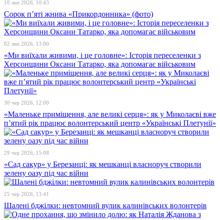
10 лип 2026, 10:43
Сорок п’яті жнива «Прикордонника» (фото)
02 лип 2026, 13:00
«Ми виїхали живими, і це головне»: Історія переселенки з
Херсонщини Оксани Татарко, яка допомагає військовим
30 чер 2026, 12:00
«Маленьке приміщення, але великі серця»: як у Миколаєві вже
п’ятий рік працює волонтерський центр «Українські Плетунії»
29 чер 2026, 15:08
«Сад сакур» у Березанці: як мешканці власноруч створили
зелену оазу під час війни
25 чер 2026, 13:41
Шалені бджілки: невтомний вулик калинівських волонтерів