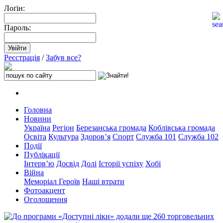
Лоґін:
Пароль:
Реєстрація
/
Забув все?
Головна
Новини
Україна
Регіон
Березанська громада
Коблівська громада
Освіта
Культура
Здоров’я
Спорт
Служба 101
Служба 102
Події
Публікації
Інтерв’ю
Досвід
Долі
Історії успіху
Хобі
Війна
Меморіал Героїв
Наші втрати
Фотоакцент
Оголошення