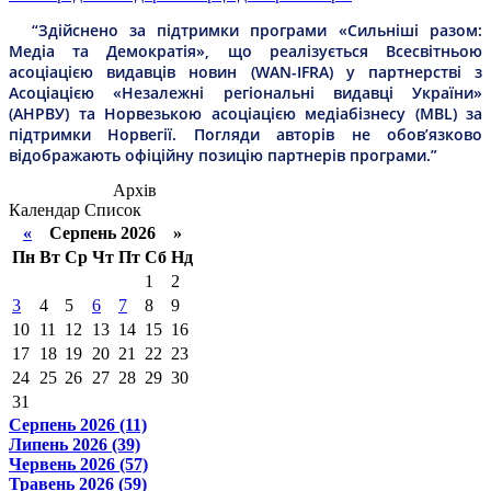
“Здійснено за підтримки програми «Сильніші разом:
Медіа та Демократія», що реалізується Всесвітньою
асоціацією видавців новин (WAN-IFRA) у партнерстві з
Асоціацією «Незалежні регіональні видавці України»
(АНРВУ) та Норвезькою асоціацією медіабізнесу (MBL) за
підтримки Норвегії. Погляди авторів не обов’язково
відображають офіційну позицію партнерів програми.”
Архів
Календар
Список
«
Серпень 2026 »
Пн
Вт
Ср
Чт
Пт
Сб
Нд
1
2
3
4
5
6
7
8
9
10
11
12
13
14
15
16
17
18
19
20
21
22
23
24
25
26
27
28
29
30
31
Серпень 2026 (11)
Липень 2026 (39)
Червень 2026 (57)
Травень 2026 (59)