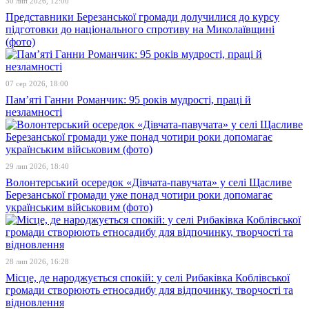
30 лип 2026, 12:00
Представники Березанської громади долучилися до курсу
підготовки до національного спротиву на Миколаївщині
(фото)
07 сер 2026, 18:00
Пам’яті Ганни Романчик: 95 років мудрості, праці й
незламності
29 лип 2026, 18:40
Волонтерський осередок «Дівчата-павучата» у селі Щасливе
Березанської громади уже понад чотири роки допомагає
українським військовим (фото)
28 лип 2026, 16:28
Місце, де народжується спокій: у селі Рибаківка Коблівської
громади створюють етносадибу для відпочинку, творчості та
відновлення