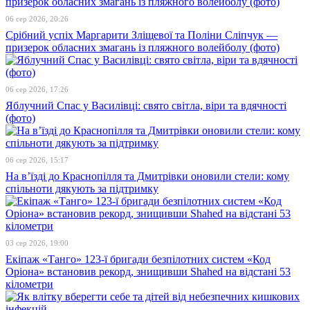
06 сер 2026, 20:26
Срібний успіх Маргарити Зліщевої та Поліни Сліпчук —
призерок обласних змагань із пляжного волейболу (фото)
06 сер 2026, 17:26
Яблучний Спас у Василівці: свято світла, віри та вдячності
(фото)
06 сер 2026, 15:17
На в’їзді до Краснопілля та Дмитрівки оновили стели: кому
спільноти дякують за підтримку
03 сер 2026, 19:00
Екіпаж «Танго» 123-ї бригади безпілотних систем «Код
Оріона» встановив рекорд, знищивши Shahed на відстані 53
кілометри