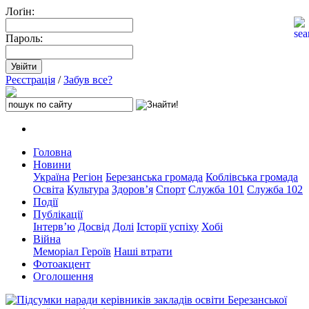
Лоґін:
Пароль:
Реєстрація
/
Забув все?
Головна
Новини
Україна
Регіон
Березанська громада
Коблівська громада
Освіта
Культура
Здоров’я
Спорт
Служба 101
Служба 102
Події
Публікації
Інтерв’ю
Досвід
Долі
Історії успіху
Хобі
Війна
Меморіал Героїв
Наші втрати
Фотоакцент
Оголошення