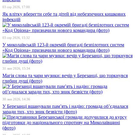
03 сер 2026, 17:00
Як влітку вберегти себе та дітей від небезпечних кишкових
інфекцій
03 сер 2026, 15:32
У миколаївській 123-й окремій бригаді безпілотних систем
«Код Оріона» призначили нового командира (фото)
31 лип 2026, 15:34
Магія слова та чари музики: вечір у Березанці, що торкнувся
глибин душі (фото)
30 лип 2026, 14:36
У Березанці вшанували пам’ять і надію: громада об’єдналася
заради тих, хто зник безвісти (фото)