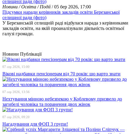
Новини / Освіта / Події
/ 05 бер 2026, 17:00
Підсумки наради керівників закладів освіти Березанської
селищної ради (фото)
У Березанській селищній раді відбулася нарада з керівниками
закладів освіти, на якій проаналізували діяльність освітньої
галузі громади.
Новини
Публікації
07 сер 2026, 15:00
Вікові надбавки пенсіонерам від 70 років: що варто знати
07 сер 2026, 13:56
Нехтування мінною небезпекою у Коблевому призвело до
загибелі чоловіка та поранення двох жінок
07 сер 2026, 09:20
Нагадування для ФОП 3 групи!