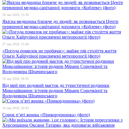
28 лип 2026, 13:56
Якісна медицина ближче до людей: як розвивається Центр
первинної медико-санітарної допомоги «Коблеве» (фото)
27 лип 2026, 15:40
«Погода помилок не пробачає»: майже пів століття життя
Ольги Хайруліної присвячені метеорології (фото)
14 лип 2026, 16:55
Від мрії про родовий маєток до туристичної родзинки
Миколаївщини: історія родини Мірани Сорочкіної та
Володимира Шпачинського
10 лип 2026, 10:43
Сорок п’яті жнива «Прикордонника» (фото)