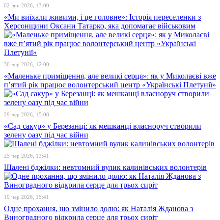
02 лип 2026, 13:00
«Ми виїхали живими, і це головне»: Історія переселенки з
Херсонщини Оксани Татарко, яка допомагає військовим
30 чер 2026, 12:00
«Маленьке приміщення, але великі серця»: як у Миколаєві вже
п’ятий рік працює волонтерський центр «Українські Плетунії»
29 чер 2026, 15:08
«Сад сакур» у Березанці: як мешканці власноруч створили
зелену оазу під час війни
25 чер 2026, 13:41
Шалені бджілки: невтомний вулик калинівських волонтерів
19 чер 2026, 15:41
Одне прохання, що змінило долю: як Наталія Жданова з
Виноградного відкрила серце для трьох сиріт