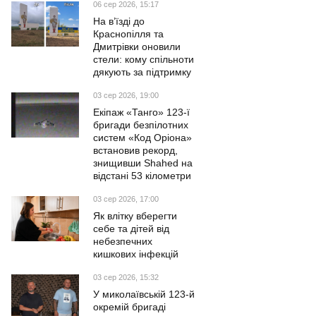
06 сер 2026, 15:17
На в’їзді до
Краснопілля та
Дмитрівки оновили
стели: кому спільноти
дякують за підтримку
03 сер 2026, 19:00
Екіпаж «Танго» 123-ї
бригади безпілотних
систем «Код Оріона»
встановив рекорд,
знищивши Shahed на
відстані 53 кілометри
03 сер 2026, 17:00
Як влітку вберегти
себе та дітей від
небезпечних
кишкових інфекцій
03 сер 2026, 15:32
У миколаївській 123-й
окремій бригаді