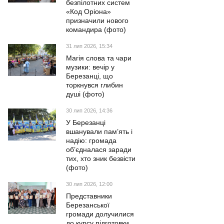
безпілотних систем
«Код Оріона»
призначили нового
командира (фото)
31 лип 2026, 15:34
Магія слова та чари
музики: вечір у
Березанці, що
торкнувся глибин
душі (фото)
30 лип 2026, 14:36
У Березанці
вшанували пам’ять і
надію: громада
об’єдналася заради
тих, хто зник безвісти
(фото)
30 лип 2026, 12:00
Представники
Березанської
громади долучилися
до курсу підготовки