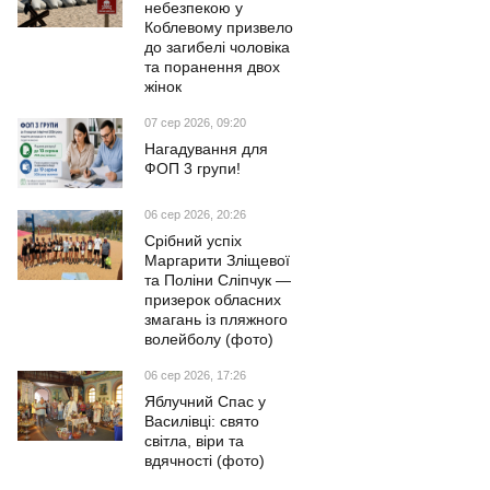
небезпекою у
Коблевому призвело
до загибелі чоловіка
та поранення двох
жінок
07 сер 2026, 09:20
Нагадування для
ФОП 3 групи!
06 сер 2026, 20:26
Срібний успіх
Маргарити Зліщевої
та Поліни Сліпчук —
призерок обласних
змагань із пляжного
волейболу (фото)
06 сер 2026, 17:26
Яблучний Спас у
Василівці: свято
світла, віри та
вдячності (фото)