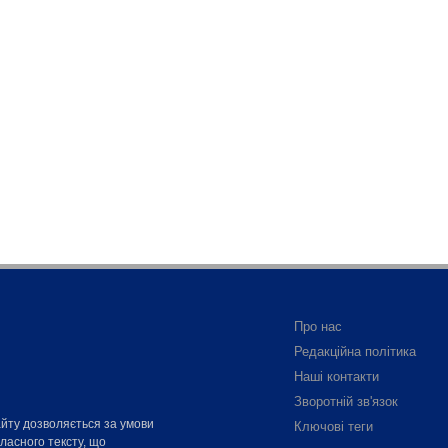
Про нас
Редакційна політика
Наші контакти
Зворотній зв'язок
айту дозволяється за умови
Ключові теги
власного тексту, що