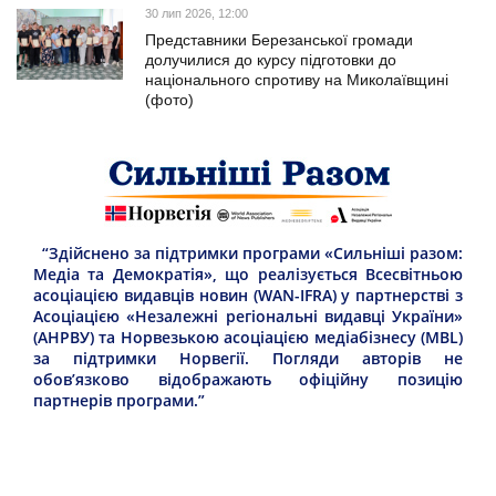
30 лип 2026, 12:00
Представники Березанської громади
долучилися до курсу підготовки до
національного спротиву на Миколаївщині
(фото)
“Здійснено за підтримки програми «Сильніші разом:
Медіа та Демократія», що реалізується Всесвітньою
асоціацією видавців новин (WAN-IFRA) у партнерстві з
Асоціацією «Незалежні регіональні видавці України»
(АНРВУ) та Норвезькою асоціацією медіабізнесу (MBL)
за підтримки Норвегії. Погляди авторів не
обов’язково відображають офіційну позицію
партнерів програми.”