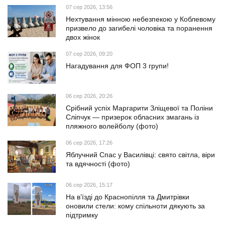
07 сер 2026, 13:56
Нехтування мінною небезпекою у Коблевому
призвело до загибелі чоловіка та поранення
двох жінок
07 сер 2026, 09:20
Нагадування для ФОП 3 групи!
06 сер 2026, 20:26
Срібний успіх Маргарити Зліщевої та Поліни
Сліпчук — призерок обласних змагань із
пляжного волейболу (фото)
06 сер 2026, 17:26
Яблучний Спас у Василівці: свято світла, віри
та вдячності (фото)
06 сер 2026, 15:17
На в’їзді до Краснопілля та Дмитрівки
оновили стели: кому спільноти дякують за
підтримку