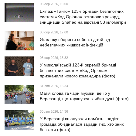
03 сер 2026, 19:00
Екіпаж «Танго» 123-ї бригади безпілотних
систем «Код Оріона» встановив рекорд,
знищивши Shahed на відстані 53 кілометри
03 сер 2026, 17:00
Як влітку вберегти себе та дітей від
небезпечних кишкових інфекцій
03 сер 2026, 15:32
У миколаївській 123-й окремій бригаді
безпілотних систем «Код Оріона»
призначили нового командира (фото)
31 лип 2026, 15:34
Магія слова та чари музики: вечір у
Березанці, що торкнувся глибин душі (фото)
30 лип 2026, 14:36
У Березанці вшанували пам’ять і надію:
громада об’єдналася заради тих, хто зник
безвісти (фото)