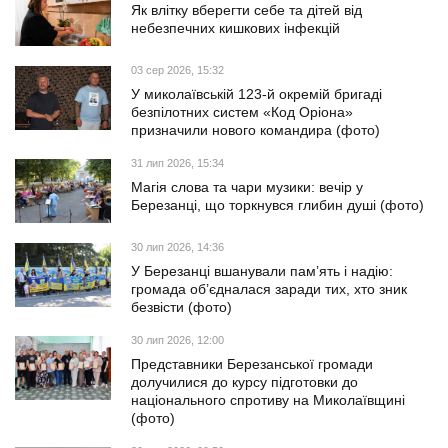
Як влітку вберегти себе та дітей від
небезпечних кишкових інфекцій
03 сер 2026, 15:32
У миколаївській 123-й окремій бригаді
безпілотних систем «Код Оріона»
призначили нового командира (фото)
31 лип 2026, 15:34
Магія слова та чари музики: вечір у
Березанці, що торкнувся глибин душі (фото)
30 лип 2026, 14:36
У Березанці вшанували пам’ять і надію:
громада об’єдналася заради тих, хто зник
безвісти (фото)
30 лип 2026, 12:00
Представники Березанської громади
долучилися до курсу підготовки до
національного спротиву на Миколаївщині
(фото)