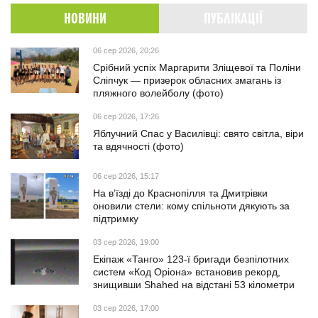
НОВИНИ
ПУБЛІКАЦІЇ
06 сер 2026, 20:26
Срібний успіх Маргарити Зліщевої та Поліни
Сліпчук — призерок обласних змагань із
пляжного волейболу (фото)
06 сер 2026, 17:26
Яблучний Спас у Василівці: свято світла, віри
та вдячності (фото)
06 сер 2026, 15:17
На в’їзді до Краснопілля та Дмитрівки
оновили стели: кому спільноти дякують за
підтримку
03 сер 2026, 19:00
Екіпаж «Танго» 123-ї бригади безпілотних
систем «Код Оріона» встановив рекорд,
знищивши Shahed на відстані 53 кілометри
03 сер 2026, 17:00