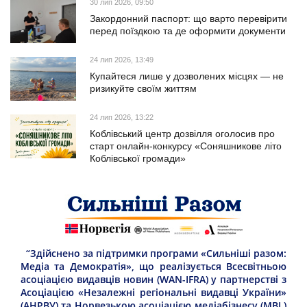
30 лип 2026, 09:50
Закордонний паспорт: що варто перевірити
перед поїздкою та де оформити документи
24 лип 2026, 13:49
Купайтеся лише у дозволених місцях — не
ризикуйте своїм життям
24 лип 2026, 13:22
Коблівський центр дозвілля оголосив про
старт онлайн-конкурсу «Соняшникове літо
Коблівської громади»
“Здійснено за підтримки програми «Сильніші разом:
Медіа та Демократія», що реалізується Всесвітньою
асоціацією видавців новин (WAN-IFRA) у партнерстві з
Асоціацією «Незалежні регіональні видавці України»
(АНРВУ) та Норвезькою асоціацією медіабізнесу (MBL)