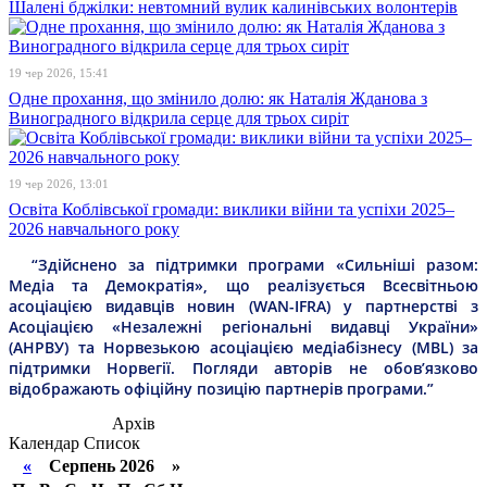
Шалені бджілки: невтомний вулик калинівських волонтерів
19 чер 2026, 15:41
Одне прохання, що змінило долю: як Наталія Жданова з
Виноградного відкрила серце для трьох сиріт
19 чер 2026, 13:01
Освіта Коблівської громади: виклики війни та успіхи 2025–
2026 навчального року
“Здійснено за підтримки програми «Сильніші разом:
Медіа та Демократія», що реалізується Всесвітньою
асоціацією видавців новин (WAN-IFRA) у партнерстві з
Асоціацією «Незалежні регіональні видавці України»
(АНРВУ) та Норвезькою асоціацією медіабізнесу (MBL) за
підтримки Норвегії. Погляди авторів не обов’язково
відображають офіційну позицію партнерів програми.”
Архів
Календар
Список
«
Серпень 2026 »