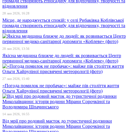
28 лип 2026, 16:28
Місце, де народжується спокій: у селі Рибаківка Коблівської
громади створюють етносадибу для відпочинку, творчості та
відновлення
28 лип 2026, 13:56
Якісна медицина ближче до людей: як розвивається Центр
первинної медико-санітарної допомоги «Коблеве» (фото)
27 лип 2026, 15:40
«Погода помилок не пробачає»: майже пів століття життя
Ольги Хайруліної присвячені метеорології (фото)
14 лип 2026, 16:55
Від мрії про родовий маєток до туристичної родзинки
Миколаївщини: історія родини Мірани Сорочкіної та
Володимира Шпачинського