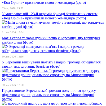
03 сер 2026, 15:32
У миколаївській 123-й окремій бригаді безпілотних систем
«Код Оріона» призначили нового командира (фото)
31 лип 2026, 15:34
Магія слова та чари музики: вечір у Березанці, що торкнувся
глибин душі (фото)
30 лип 2026, 14:36
У Березанці вшанували пам’ять і надію: громада об’єдналася
заради тих, хто зник безвісти (фото)
30 лип 2026, 12:00
Представники Березанської громади долучилися до курсу
підготовки до національного спротиву на Миколаївщині
(фото)