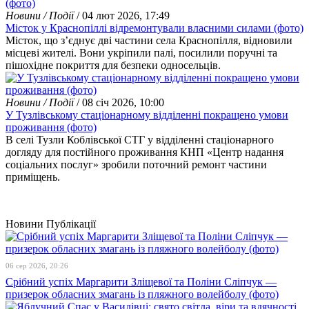
Новини / Події
/ 04 лют 2026, 17:49
Місток у Краснопіллі відремонтували власними силами (фото)
Місток, що з’єднує дві частини села Краснопілля, відновили
місцеві жителі. Вони укріпили палі, посилили поручні та
пішохідне покриття для безпеки односельців.
Новини / Події
/ 08 січ 2026, 10:00
У Тузлівському стаціонарному відділенні покращено умови
проживання (фото)
В селі Тузли Коблівської СТГ у відділенні стаціонарного
догляду для постійного проживання КНП «Центр надання
соціальних послуг» зробили поточний ремонт частини
приміщень.
Новини
Публікації
06 сер 2026, 20:26
Срібний успіх Маргарити Зліщевої та Поліни Сліпчук —
призерок обласних змагань із пляжного волейболу (фото)