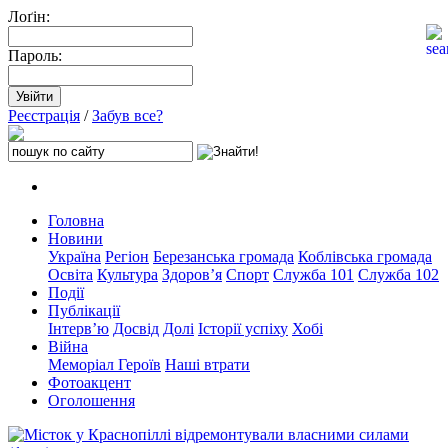
Лоґін:
Пароль:
Реєстрація
/
Забув все?
Головна
Новини
Україна
Регіон
Березанська громада
Коблівська громада
Освіта
Культура
Здоров’я
Спорт
Служба 101
Служба 102
Події
Публікації
Інтерв’ю
Досвід
Долі
Історії успіху
Хобі
Війна
Меморіал Героїв
Наші втрати
Фотоакцент
Оголошення