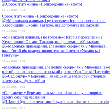
10 лип 2026, 10:43
Сорок п’яті жнива «Прикордонника» (фото)
02 лип 2026, 13:00
«Ми виїхали живими, і це головне»: Історія переселенки з
Херсонщини Оксани Татарко, яка допомагає військовим
30 чер 2026, 12:00
«Маленьке приміщення, але великі серця»: як у Миколаєві вже
п’ятий рік працює волонтерський центр «Українські Плетунії»
29 чер 2026, 15:08
«Сад сакур» у Березанці: як мешканці власноруч створили
зелену оазу під час війни
25 чер 2026, 13:41