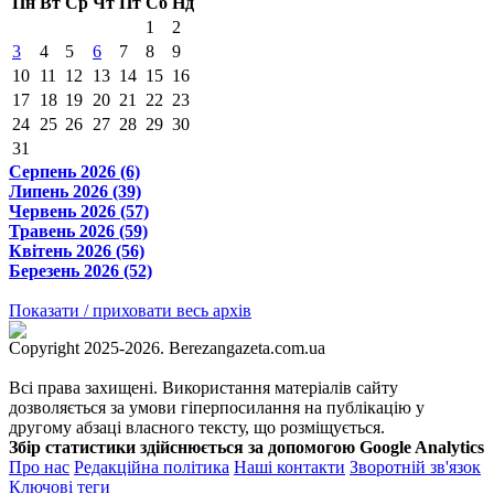
Пн
Вт
Ср
Чт
Пт
Сб
Нд
1
2
3
4
5
6
7
8
9
10
11
12
13
14
15
16
17
18
19
20
21
22
23
24
25
26
27
28
29
30
31
Серпень 2026 (6)
Липень 2026 (39)
Червень 2026 (57)
Травень 2026 (59)
Квітень 2026 (56)
Березень 2026 (52)
Показати / приховати весь архів
Copyright 2025-2026. Berezangazeta.com.ua
Всі права захищені. Використання матеріалів сайту
дозволяється за умови гіперпосилання на публікацію у
другому абзаці власного тексту, що розміщується.
Збір статистики здійснюється за допомогою Google Analytics
Про нас
Редакційна політика
Наші контакти
Зворотній зв'язок
Ключові теги