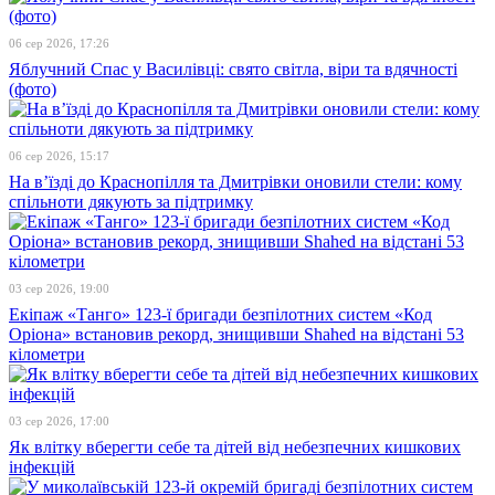
06 сер 2026, 17:26
Яблучний Спас у Василівці: свято світла, віри та вдячності
(фото)
06 сер 2026, 15:17
На в’їзді до Краснопілля та Дмитрівки оновили стели: кому
спільноти дякують за підтримку
03 сер 2026, 19:00
Екіпаж «Танго» 123-ї бригади безпілотних систем «Код
Оріона» встановив рекорд, знищивши Shahed на відстані 53
кілометри
03 сер 2026, 17:00
Як влітку вберегти себе та дітей від небезпечних кишкових
інфекцій