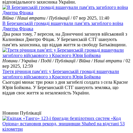
відповідального захисника України.
Війна / Наші втрати / Публікації
/ 07 вер 2025, 11:40
В Березанській громаді вшанували пам’ять загиблого воїна
Дмитра Фіцака
Два роки тому, 7 вересня, на Донеччині загинув військовий з
Калинівки Дмитро Фіцак. У Березанській СТГ шанують
пам’ять захисника, що віддав життя за свободу Батьківщини.
Новини / Україна / Події / Публікації / Війна / Наші втрати
/ 02
вер 2025, 12:59
Третя річниця пам’яті: у Березанській громаді вшанували
загиблого військового з Красного Юрія Бойкова
Сьогодні минає три роки з дня загибелі солдата з села Красне
Юрія Бойкова. У Березанській СТГ шанують земляка, що
віддав своє життя за незалежність України.
Новини
Публікації