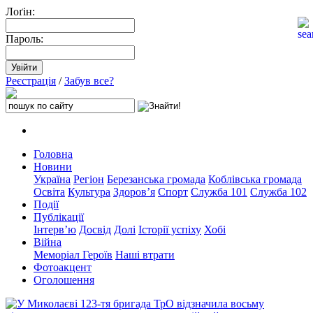
Лоґін:
Пароль:
Реєстрація
/
Забув все?
Головна
Новини
Україна
Регіон
Березанська громада
Коблівська громада
Освіта
Культура
Здоров’я
Спорт
Служба 101
Служба 102
Події
Публікації
Інтерв’ю
Досвід
Долі
Історії успіху
Хобі
Війна
Меморіал Героїв
Наші втрати
Фотоакцент
Оголошення