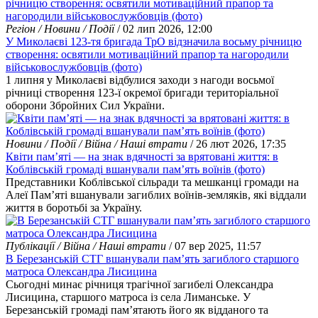
Регіон / Новини / Події
/ 02 лип 2026, 12:00
У Миколаєві 123-тя бригада ТрО відзначила восьму річницю
створення: освятили мотиваційний прапор та нагородили
військовослужбовців (фото)
1 липня у Миколаєві відбулися заходи з нагоди восьмої
річниці створення 123-ї окремої бригади територіальної
оборони Збройних Сил України.
Новини / Події / Війна / Наші втрати
/ 26 лют 2026, 17:35
Квіти пам’яті — на знак вдячності за врятовані життя: в
Коблівській громаді вшанували пам’ять воїнів (фото)
Представники Коблівської сільради та мешканці громади на
Алеї Пам’яті вшанували загиблих воїнів-земляків, які віддали
життя в боротьбі за Україну.
Публікації / Війна / Наші втрати
/ 07 вер 2025, 11:57
В Березанській СТГ вшанували пам’ять загиблого старшого
матроса Олександра Лисицина
Сьогодні минає річниця трагічної загибелі Олександра
Лисицина, старшого матроса із села Лиманське. У
Березанській громаді пам’ятають його як відданого та