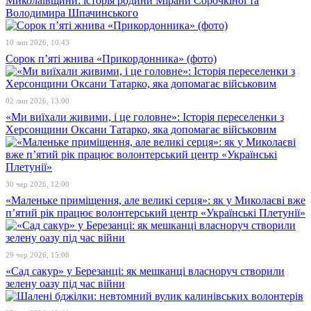
Миколаївщини: історія родини Мірани Сорочкіної та
Володимира Шпачинського
10 лип 2026, 10:43
Сорок п’яті жнива «Прикордонника» (фото)
02 лип 2026, 13:00
«Ми виїхали живими, і це головне»: Історія переселенки з
Херсонщини Оксани Татарко, яка допомагає військовим
30 чер 2026, 12:00
«Маленьке приміщення, але великі серця»: як у Миколаєві вже
п’ятий рік працює волонтерський центр «Українські Плетунії»
29 чер 2026, 15:08
«Сад сакур» у Березанці: як мешканці власноруч створили
зелену оазу під час війни