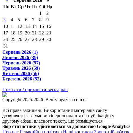
«
Серпень 2026 »
Пн
Вт
Ср
Чт
Пт
Сб
Нд
1
2
3
4
5
6
7
8
9
10
11
12
13
14
15
16
17
18
19
20
21
22
23
24
25
26
27
28
29
30
31
Серпень 2026 (1)
Липень 2026 (39)
Червень 2026 (57)
Травень 2026 (59)
Квітень 2026 (56)
Березень 2026 (52)
Показати / приховати весь архів
Copyright 2025-2026. Berezangazeta.com.ua
Всі права захищені. Використання матеріалів сайту
дозволяється за умови гіперпосилання на публікацію у
другому абзаці власного тексту, що розміщується.
Збір статистики здійснюється за допомогою Google Analytics
Про нас
Редакційна політика
Наші контакти
Зворотній зв'язок