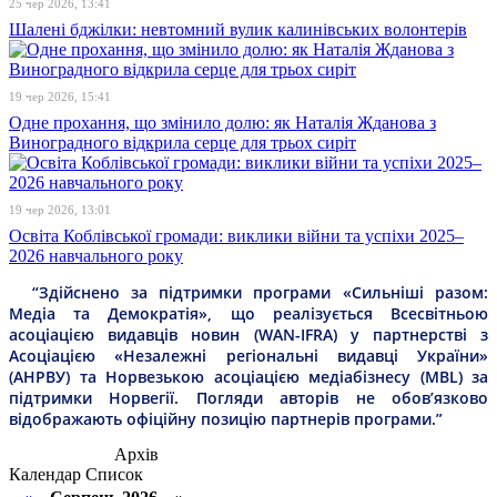
25 чер 2026, 13:41
Шалені бджілки: невтомний вулик калинівських волонтерів
19 чер 2026, 15:41
Одне прохання, що змінило долю: як Наталія Жданова з
Виноградного відкрила серце для трьох сиріт
19 чер 2026, 13:01
Освіта Коблівської громади: виклики війни та успіхи 2025–
2026 навчального року
“Здійснено за підтримки програми «Сильніші разом:
Медіа та Демократія», що реалізується Всесвітньою
асоціацією видавців новин (WAN-IFRA) у партнерстві з
Асоціацією «Незалежні регіональні видавці України»
(АНРВУ) та Норвезькою асоціацією медіабізнесу (MBL) за
підтримки Норвегії. Погляди авторів не обов’язково
відображають офіційну позицію партнерів програми.”
Архів
Календар
Список