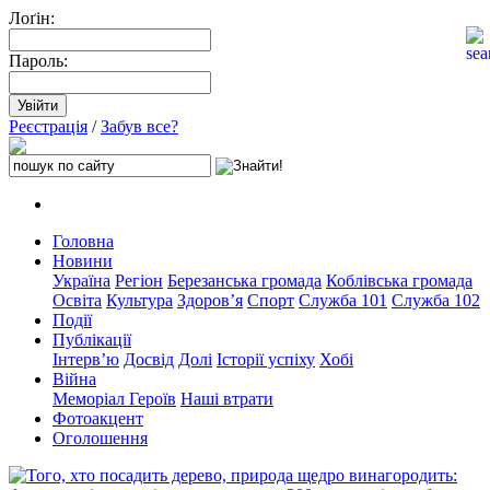
Лоґін:
Пароль:
Реєстрація
/
Забув все?
Головна
Новини
Україна
Регіон
Березанська громада
Коблівська громада
Освіта
Культура
Здоров’я
Спорт
Служба 101
Служба 102
Події
Публікації
Інтерв’ю
Досвід
Долі
Історії успіху
Хобі
Війна
Меморіал Героїв
Наші втрати
Фотоакцент
Оголошення