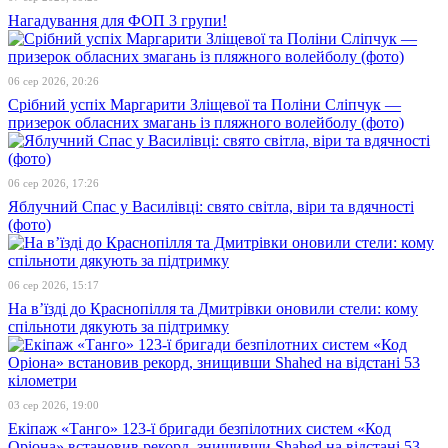
Нагадування для ФОП 3 групи!
06 сер 2026, 20:26
Срібний успіх Маргарити Зліщевої та Поліни Сліпчук —
призерок обласних змагань із пляжного волейболу (фото)
06 сер 2026, 17:26
Яблучний Спас у Василівці: свято світла, віри та вдячності
(фото)
06 сер 2026, 15:17
На в’їзді до Краснопілля та Дмитрівки оновили стели: кому
спільноти дякують за підтримку
03 сер 2026, 19:00
Екіпаж «Танго» 123-ї бригади безпілотних систем «Код
Оріона» встановив рекорд, знищивши Shahed на відстані 53