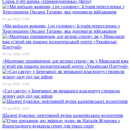
Сорок п’яті жнива «Прикордонника» (фото)
02 лип 2026, 13:00
«Ми виїхали живими, і це головне»: Історія переселенки з
Херсонщини Оксани Татарко, яка допомагає військовим
30 чер 2026, 12:00
«Маленьке приміщення, але великі серця»: як у Миколаєві вже
п’ятий рік працює волонтерський центр «Українські Плетунії»
29 чер 2026, 15:08
«Сад сакур» у Березанці: як мешканці власноруч створили
зелену оазу під час війни
25 чер 2026, 13:41
Шалені бджілки: невтомний вулик калинівських волонтерів