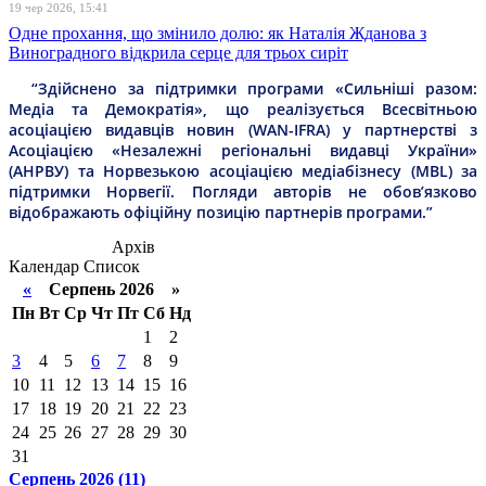
19 чер 2026, 15:41
Одне прохання, що змінило долю: як Наталія Жданова з
Виноградного відкрила серце для трьох сиріт
“Здійснено за підтримки програми «Сильніші разом:
Медіа та Демократія», що реалізується Всесвітньою
асоціацією видавців новин (WAN-IFRA) у партнерстві з
Асоціацією «Незалежні регіональні видавці України»
(АНРВУ) та Норвезькою асоціацією медіабізнесу (MBL) за
підтримки Норвегії. Погляди авторів не обов’язково
відображають офіційну позицію партнерів програми.”
Архів
Календар
Список
«
Серпень 2026 »
Пн
Вт
Ср
Чт
Пт
Сб
Нд
1
2
3
4
5
6
7
8
9
10
11
12
13
14
15
16
17
18
19
20
21
22
23
24
25
26
27
28
29
30
31
Серпень 2026 (11)