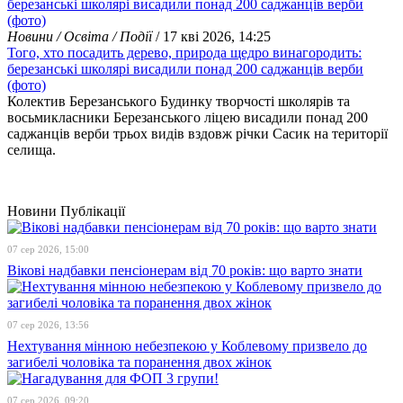
Новини / Освіта / Події
/ 17 кві 2026, 14:25
Того, хто посадить дерево, природа щедро винагородить:
березанські школярі висадили понад 200 саджанців верби
(фото)
Колектив Березанського Будинку творчості школярів та
восьмикласники Березанського ліцею висадили понад 200
саджанців верби трьох видів вздовж річки Сасик на території
селища.
Новини
Публікації
07 сер 2026, 15:00
Вікові надбавки пенсіонерам від 70 років: що варто знати
07 сер 2026, 13:56
Нехтування мінною небезпекою у Коблевому призвело до
загибелі чоловіка та поранення двох жінок
07 сер 2026, 09:20