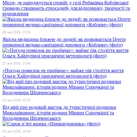
Місце, де народжується спокій: у селі Рибаківка Коблівської
громади створюють етносадибу для відпочинку, творчості та
відновлення
28 лип 2026, 13:56
Якісна медицина ближче до людей: як розвивається Центр
первинної медико-санітарної допомоги «Коблеве» (фото)
27 лип 2026, 15:40
«Погода помилок не пробачає»: майже пів століття життя
Ольги Хайруліної присвячені метеорології (фото)
14 лип 2026, 16:55
Від мрії про родовий маєток до туристичної родзинки
Миколаївщини: історія родини Мірани Сорочкіної та
Володимира Шпачинського
10 лип 2026, 10:43