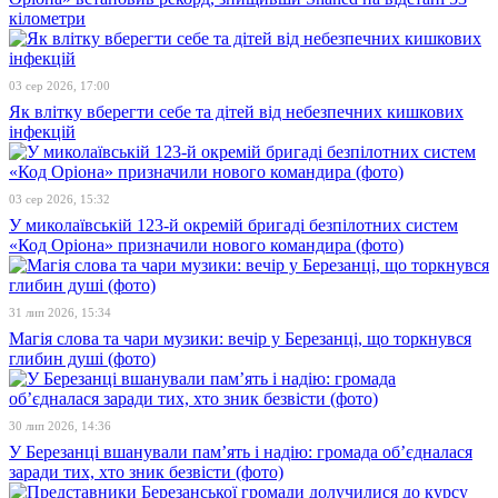
кілометри
03 сер 2026, 17:00
Як влітку вберегти себе та дітей від небезпечних кишкових
інфекцій
03 сер 2026, 15:32
У миколаївській 123-й окремій бригаді безпілотних систем
«Код Оріона» призначили нового командира (фото)
31 лип 2026, 15:34
Магія слова та чари музики: вечір у Березанці, що торкнувся
глибин душі (фото)
30 лип 2026, 14:36
У Березанці вшанували пам’ять і надію: громада об’єдналася
заради тих, хто зник безвісти (фото)