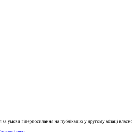
я за умови гіперпосилання на публікацію у другому абзаці власно
лючові теги