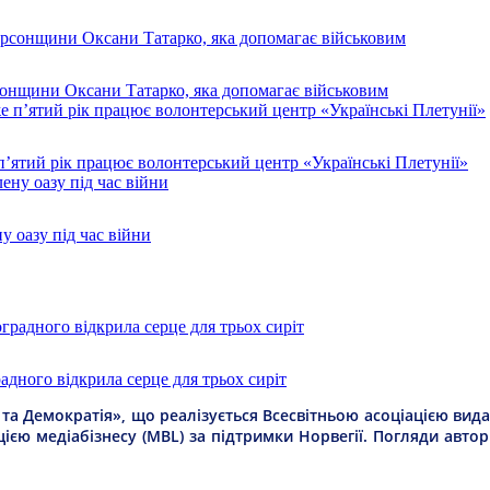
рсонщини Оксани Татарко, яка допомагає військовим
п’ятий рік працює волонтерський центр «Українські Плетунії»
у оазу під час війни
дного відкрила серце для трьох сиріт
а Демократія», що реалізується Всесвітньою асоціацією видав
цією медіабізнесу (MBL) за підтримки Норвегії. Погляди авто