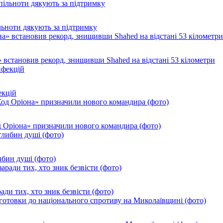
ільноти дякують за підтримку
 встановив рекорд, знищивши Shahed на відстані 53 кілометри
екцій
од Оріона» призначили нового командира (фото)
ибин душі (фото)
ади тих, хто зник безвісти (фото)