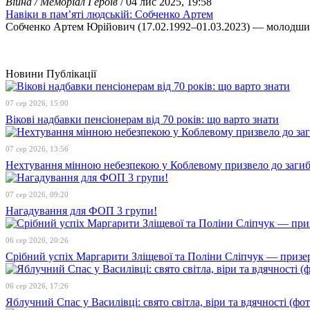
Війна / Меморіал Героїв
/ 04 лис 2025, 19:58
Навіки в пам’яті людській: Собченко Артем
Собченко Артем Юрійович (17.02.1992–01.03.2023) — молодший
Новини
Публікації
07 сер 2026, 15:00
Вікові надбавки пенсіонерам від 70 років: що варто знати
07 сер 2026, 13:56
Нехтування мінною небезпекою у Коблевому призвело до загибе
07 сер 2026, 09:20
Нагадування для ФОП 3 групи!
06 сер 2026, 20:26
Срібний успіх Маргарити Зліщевої та Поліни Сліпчук — призер
06 сер 2026, 17:26
Яблучний Спас у Василівці: свято світла, віри та вдячності (фот