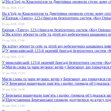
06 сер 2026, 15:17
На в’їзді до Краснопілля та Дмитрівки оновили стели: кому сп
03 сер 2026, 19:00
Екіпаж «Танго» 123-ї бригади безпілотних систем «Код Оріона»
03 сер 2026, 17:00
Як влітку вберегти себе та дітей від небезпечних кишкових інф
03 сер 2026, 15:32
У миколаївській 123-й окремій бригаді безпілотних систем «К
31 лип 2026, 15:34
Магія слова та чари музики: вечір у Березанці, що торкнувся гл
30 лип 2026, 14:36
У Березанці вшанували пам’ять і надію: громада об’єдналася зар
30 лип 2026, 12:00