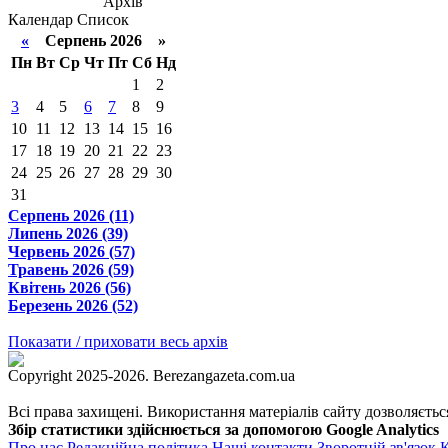
Архів
Календар
Список
«
Серпень 2026 »
Пн
Вт
Ср
Чт
Пт
Сб
Нд
1
2
3
4
5
6
7
8
9
10
11
12
13
14
15
16
17
18
19
20
21
22
23
24
25
26
27
28
29
30
31
Серпень 2026 (11)
Липень 2026 (39)
Червень 2026 (57)
Травень 2026 (59)
Квітень 2026 (56)
Березень 2026 (52)
Показати / приховати весь архів
Copyright 2025-2026. Berezangazeta.com.ua
Всі права захищені. Використання матеріалів сайту дозволяєтьс
Збір статистики здійснюється за допомогою Google Analytics
Про нас
Редакційна політика
Наші контакти
Зворотній зв'язок
К