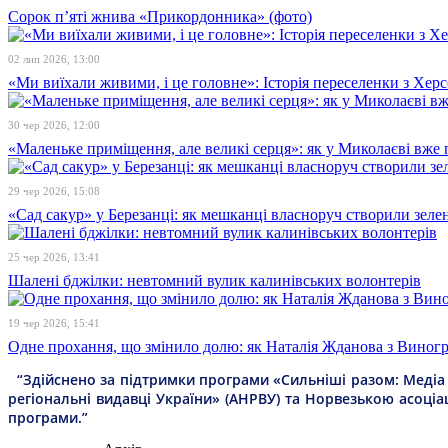
Сорок п’яті жнива «Прикордонника» (фото)
02 лип 2026, 13:00
«Ми виїхали живими, і це головне»: Історія переселенки з Хе
30 чер 2026, 12:00
«Маленьке приміщення, але великі серця»: як у Миколаєві вже 
29 чер 2026, 15:08
«Сад сакур» у Березанці: як мешканці власноруч створили зелен
25 чер 2026, 13:41
Шалені бджілки: невтомний вулик калинівських волонтерів
19 чер 2026, 15:41
Одне прохання, що змінило долю: як Наталія Жданова з Виногра
“Здійснено за підтримки програми «Сильніші разом: Медіа т
регіональні видавці України» (АНРВУ) та Норвезькою асоціа
програми.”