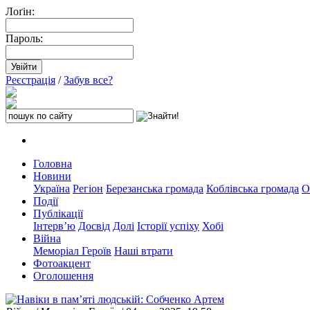
Лоґін:
Пароль:
Реєстрація
/
Забув все?
Головна
Новини
Україна
Регіон
Березанська громада
Коблівська громада
О
Події
Публікації
Інтерв’ю
Досвід
Долі
Історії успіху
Хобі
Війна
Меморіал Героїв
Наші втрати
Фотоакцент
Оголошення