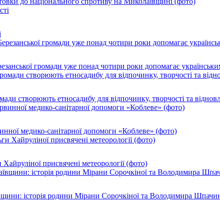
товки до національного спротиву на Миколаївщині (фото)
і
резанської громади уже понад чотири роки допомагає українськи
ромади створюють етносадибу для відпочинку, творчості та віднов
инної медико-санітарної допомоги «Коблеве» (фото)
 Хайруліної присвячені метеорології (фото)
ївщини: історія родини Мірани Сорочкіної та Володимира Шпачи