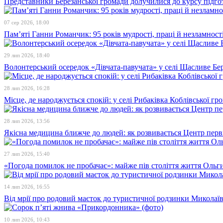
Представники Березанської громади долучилися до курсу підго
07 сер 2026, 18:00
Пам’яті Ганни Романчик: 95 років мудрості, праці й незламност
29 лип 2026, 18:40
Волонтерський осередок «Дівчата-павучата» у селі Щасливе Бе
28 лип 2026, 16:28
Місце, де народжується спокій: у селі Рибаківка Коблівської г
28 лип 2026, 13:56
Якісна медицина ближче до людей: як розвивається Центр перв
27 лип 2026, 15:40
«Погода помилок не пробачає»: майже пів століття життя Ольги
14 лип 2026, 16:55
Від мрії про родовий маєток до туристичної родзинки Микола
10 лип 2026, 10:43