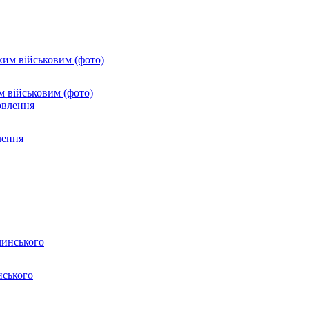
м військовим (фото)
лення
нського