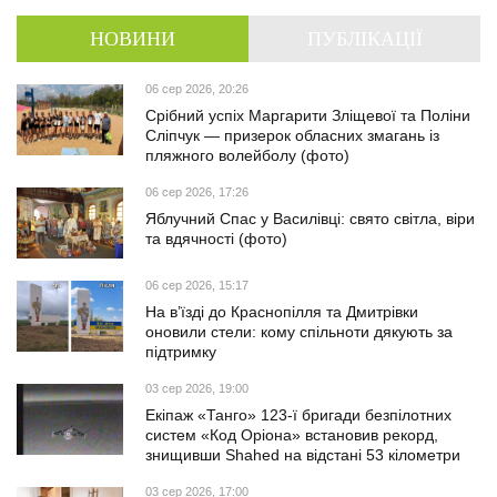
НОВИНИ
ПУБЛІКАЦІЇ
06 сер 2026, 20:26
Срібний успіх Маргарити Зліщевої та Поліни
Сліпчук — призерок обласних змагань із
пляжного волейболу (фото)
06 сер 2026, 17:26
Яблучний Спас у Василівці: свято світла, віри
та вдячності (фото)
06 сер 2026, 15:17
На в’їзді до Краснопілля та Дмитрівки
оновили стели: кому спільноти дякують за
підтримку
03 сер 2026, 19:00
Екіпаж «Танго» 123-ї бригади безпілотних
систем «Код Оріона» встановив рекорд,
знищивши Shahed на відстані 53 кілометри
03 сер 2026, 17:00