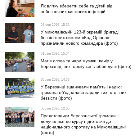
Як влітку вберегти себе та дітей від
небезпечних кишкових інфекцій
03 сер 2026, 15:32
У миколаївській 123-й окремій бригаді
безпілотних систем «Код Оріона»
призначили нового командира (фото)
31 лип 2026, 15:34
Магія слова та чари музики: вечір у
Березанці, що торкнувся глибин душі (фото)
30 лип 2026, 14:36
У Березанці вшанували пам’ять і надію:
громада об’єдналася заради тих, хто зник
безвісти (фото)
30 лип 2026, 12:00
Представники Березанської громади
долучилися до курсу підготовки до
національного спротиву на Миколаївщині
(фото)