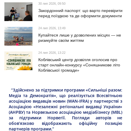
30 лип 2026, 09:50
Закордонний паспорт: що варто перевірити
перед поїздкою та де оформити документи
24 лип 2026, 13:49
Купайтеся лише у дозволених місцях — не
ризикуйте своїм життям
24 лип 2026, 13:22
Коблівський центр дозвілля оголосив про
старт онлайн-конкурсу «Соняшникове літо
Коблівської громади»
“Здійснено за підтримки програми «Сильніші разом:
Медіа та Демократія», що реалізується Всесвітньою
асоціацією видавців новин (WAN-IFRA) у партнерстві з
Асоціацією «Незалежні регіональні видавці України»
(АНРВУ) та Норвезькою асоціацією медіабізнесу (MBL)
за підтримки Норвегії. Погляди авторів не
обов’язково відображають офіційну позицію
партнерів програми.”