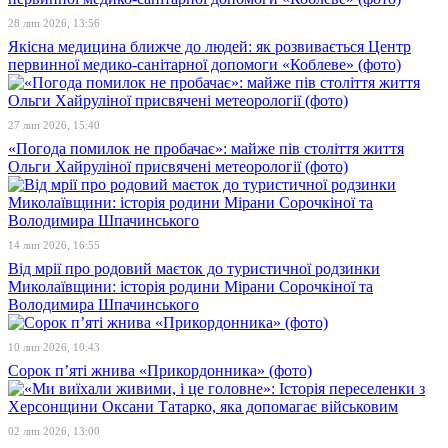
28 лип 2026, 13:56
Якісна медицина ближче до людей: як розвивається Центр
первинної медико-санітарної допомоги «Коблеве» (фото)
27 лип 2026, 15:40
«Погода помилок не пробачає»: майже пів століття життя
Ольги Хайруліної присвячені метеорології (фото)
14 лип 2026, 16:55
Від мрії про родовий маєток до туристичної родзинки
Миколаївщини: історія родини Мірани Сорочкіної та
Володимира Шпачинського
10 лип 2026, 10:43
Сорок п’яті жнива «Прикордонника» (фото)
02 лип 2026, 13:00