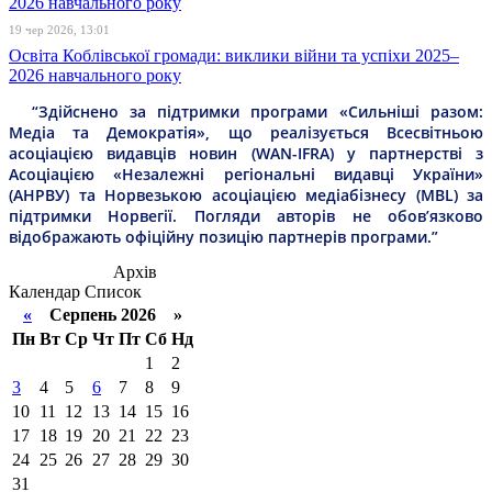
19 чер 2026, 13:01
Освіта Коблівської громади: виклики війни та успіхи 2025–
2026 навчального року
“Здійснено за підтримки програми «Сильніші разом:
Медіа та Демократія», що реалізується Всесвітньою
асоціацією видавців новин (WAN-IFRA) у партнерстві з
Асоціацією «Незалежні регіональні видавці України»
(АНРВУ) та Норвезькою асоціацією медіабізнесу (MBL) за
підтримки Норвегії. Погляди авторів не обов’язково
відображають офіційну позицію партнерів програми.”
Архів
Календар
Список
«
Серпень 2026 »
Пн
Вт
Ср
Чт
Пт
Сб
Нд
1
2
3
4
5
6
7
8
9
10
11
12
13
14
15
16
17
18
19
20
21
22
23
24
25
26
27
28
29
30
31