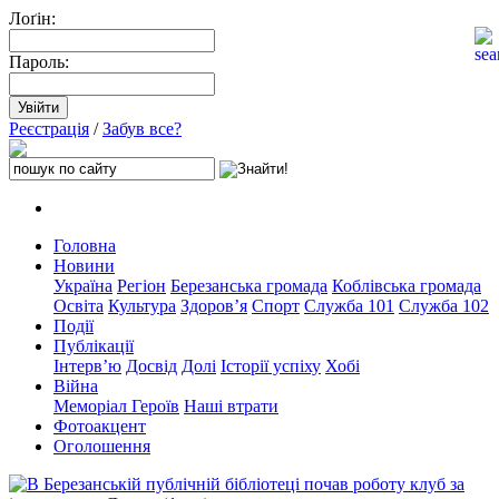
Лоґін:
Пароль:
Реєстрація
/
Забув все?
Головна
Новини
Україна
Регіон
Березанська громада
Коблівська громада
Освіта
Культура
Здоров’я
Спорт
Служба 101
Служба 102
Події
Публікації
Інтерв’ю
Досвід
Долі
Історії успіху
Хобі
Війна
Меморіал Героїв
Наші втрати
Фотоакцент
Оголошення