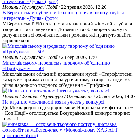
Новини / Культура / Події
/ 22 травня 2026, 12:26
В Березанській публічній бібліотеці почав роботу клуб за
інтересами «Душа» (фото)
У Березанській бібліотеці стартував новий жіночий клуб для
творчості та спілкування. До занять та обговорень можуть
долучитися всі охочі жительки громади, які прагнуть знайти
корисне хобі.
Новини / Культура / Події
/ 23 бер 2026, 17:01
Миколаївському народному творчому об’єднанню
«Прибужжя» — 50!
Миколаївський обласний краєзнавчий музей «Старофлотські
казарми» приймав гостей на урочистому заході з нагоди 50-
річчя народного творчого об’єднання «Прибужжя».
Новини / Україна / Культура / Оголошення
/ 26 лют 2026, 14:07
Не втратьте можливості взяти участь у конкурсі
До Міжнародного дня рідної мови Національним фестивалем
«Код Нації» оголошується Всеукраїнський конкурс творчих
проєктів.