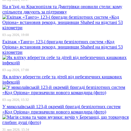
На в’їзді до Краснопілля та Дмитрівки оновили стели: кому
спільноти дякують за підтримку
03 сер 2026, 19:00
Екіпаж «Танго» 123-ї бригади безпілотних систем «Код
Оріона» встановив рекорд, знищивши Shahed на відстані 53
кілометри
03 сер 2026, 17:00
Як влітку вберегти себе та дітей від небезпечних кишкових
інфекцій
03 сер 2026, 15:32
У миколаївській 123-й окремій бригаді безпілотних систем
«Код Оріона» призначили нового командира (фото)
31 лип 2026, 15:34