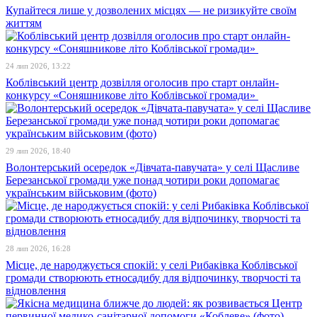
Купайтеся лише у дозволених місцях — не ризикуйте своїм
життям
24 лип 2026, 13:22
Коблівський центр дозвілля оголосив про старт онлайн-
конкурсу «Соняшникове літо Коблівської громади»
29 лип 2026, 18:40
Волонтерський осередок «Дівчата-павучата» у селі Щасливе
Березанської громади уже понад чотири роки допомагає
українським військовим (фото)
28 лип 2026, 16:28
Місце, де народжується спокій: у селі Рибаківка Коблівської
громади створюють етносадибу для відпочинку, творчості та
відновлення