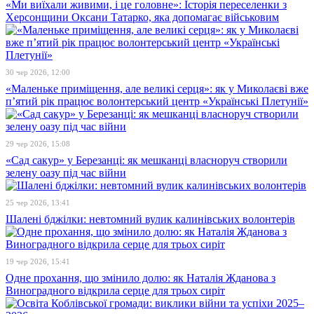
«Ми виїхали живими, і це головне»: Історія переселенки з
Херсонщини Оксани Татарко, яка допомагає військовим
30 чер 2026, 12:00
«Маленьке приміщення, але великі серця»: як у Миколаєві вже
п’ятий рік працює волонтерський центр «Українські Плетунії»
29 чер 2026, 15:08
«Сад сакур» у Березанці: як мешканці власноруч створили
зелену оазу під час війни
25 чер 2026, 13:41
Шалені бджілки: невтомний вулик калинівських волонтерів
19 чер 2026, 15:41
Одне прохання, що змінило долю: як Наталія Жданова з
Виноградного відкрила серце для трьох сиріт