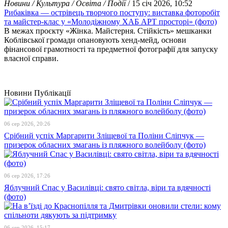
Новини / Культура / Освіта / Події
/ 15 січ 2026, 10:52
Рибаківка — острівець творчого поступу: виставка фоторобіт
та майстер-клас у «Молодіжному ХАБ АРТ просторі» (фото)
В межах проєкту «Жінка. Майстерня. Стійкість» мешканки
Коблівської громади опановують хенд-мейд, основи
фінансової грамотності та предметної фотографії для запуску
власної справи.
Новини
Публікації
06 сер 2026, 20:26
Срібний успіх Маргарити Зліщевої та Поліни Сліпчук —
призерок обласних змагань із пляжного волейболу (фото)
06 сер 2026, 17:26
Яблучний Спас у Василівці: свято світла, віри та вдячності
(фото)
06 сер 2026, 15:17