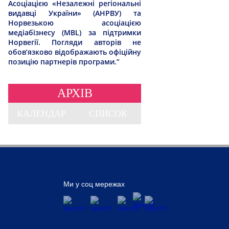
Асоціацією «Незалежні регіональні
видавці України» (АНРВУ) та
Норвезькою асоціацією
медіабізнесу (MBL) за підтримки
Норвегії. Погляди авторів не
обов’язково відображають офіційну
позицію партнерів програми.”
АРХІВ
КАЛЕНДАР
СПИСОК
Ми у соц мережах