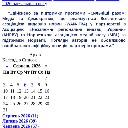
2026 навчального року
“Здійснено за підтримки програми «Сильніші разом:
Медіа та Демократія», що реалізується Всесвітньою
асоціацією видавців новин (WAN-IFRA) у партнерстві з
Асоціацією «Незалежні регіональні видавці України»
(АНРВУ) та Норвезькою асоціацією медіабізнесу (MBL) за
підтримки Норвегії. Погляди авторів не обов’язково
відображають офіційну позицію партнерів програми.”
Архів
Календар
Список
«
Серпень 2026 »
Пн
Вт
Ср
Чт
Пт
Сб
Нд
1
2
3
4
5
6
7
8
9
10
11
12
13
14
15
16
17
18
19
20
21
22
23
24
25
26
27
28
29
30
31
Серпень 2026 (11)
Липень 2026 (39)
Червень 2026 (57)