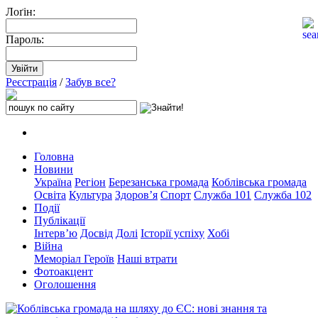
Лоґін:
Пароль:
Реєстрація
/
Забув все?
Головна
Новини
Україна
Регіон
Березанська громада
Коблівська громада
Освіта
Культура
Здоров’я
Спорт
Служба 101
Служба 102
Події
Публікації
Інтерв’ю
Досвід
Долі
Історії успіху
Хобі
Війна
Меморіал Героїв
Наші втрати
Фотоакцент
Оголошення