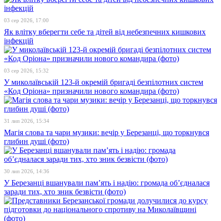
03 сер 2026, 17:00
Як влітку вберегти себе та дітей від небезпечних кишкових
інфекцій
03 сер 2026, 15:32
У миколаївській 123-й окремій бригаді безпілотних систем
«Код Оріона» призначили нового командира (фото)
31 лип 2026, 15:34
Магія слова та чари музики: вечір у Березанці, що торкнувся
глибин душі (фото)
30 лип 2026, 14:36
У Березанці вшанували пам’ять і надію: громада об’єдналася
заради тих, хто зник безвісти (фото)