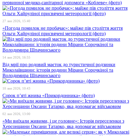
первинної медико-санітарної допомоги «Коблеве» (фото)
27 лип 2026, 15:40
«Погода помилок не пробачає»: майже пів століття життя
Ольги Хайруліної присвячені метеорології (фото)
14 лип 2026, 16:55
Від мрії про родовий маєток до туристичної родзинки
Миколаївщини: історія родини Мірани Сорочкіної та
Володимира Шпачинського
10 лип 2026, 10:43
Сорок п’яті жнива «Прикордонника» (фото)
02 лип 2026, 13:00
«Ми виїхали живими, і це головне»: Історія переселенки з
Херсонщини Оксани Татарко, яка допомагає військовим