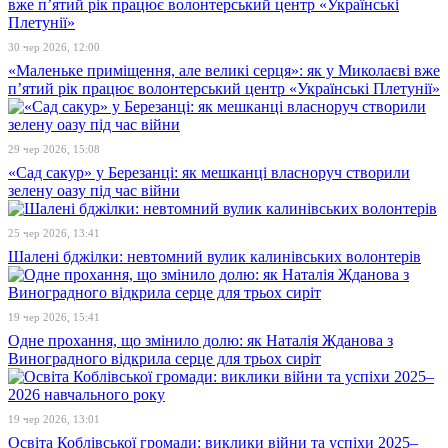
30 чер 2026, 12:00
«Маленьке приміщення, але великі серця»: як у Миколаєві вже
п’ятий рік працює волонтерський центр «Українські Плетунії»
29 чер 2026, 15:08
«Сад сакур» у Березанці: як мешканці власноруч створили
зелену оазу під час війни
25 чер 2026, 13:41
Шалені бджілки: невтомний вулик калинівських волонтерів
19 чер 2026, 15:41
Одне прохання, що змінило долю: як Наталія Жданова з
Виноградного відкрила серце для трьох сиріт
19 чер 2026, 13:01
Освіта Коблівської громади: виклики війни та успіхи 2025–