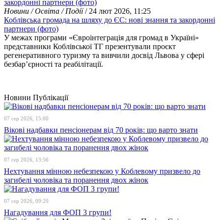
Новини / Освіта / Події
/ 24 лют 2026, 11:25
Коблівська громада на шляху до ЄС: нові знання та закордонні
партнери (фото)
У межах програми «Євроінтеграція для громад в Україні»
представники Коблівської ТГ презентували проєкт
регенеративного туризму та вивчили досвід Львова у сфері
безбар’єрності та реабілітації.
Новини
Публікації
07 сер 2026, 15:00
Вікові надбавки пенсіонерам від 70 років: що варто знати
07 сер 2026, 13:56
Нехтування мінною небезпекою у Коблевому призвело до
загибелі чоловіка та поранення двох жінок
07 сер 2026, 09:20
Нагадування для ФОП 3 групи!