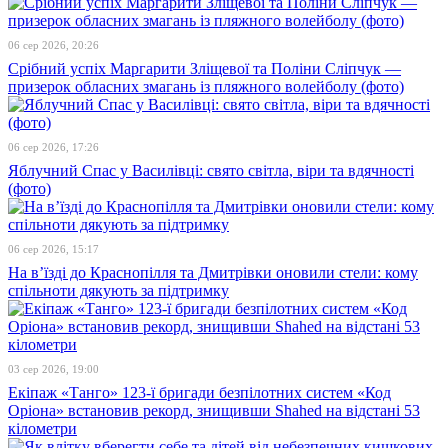
06 сер 2026, 20:26
Срібний успіх Маргарити Зліщевої та Поліни Сліпчук —
призерок обласних змагань із пляжного волейболу (фото)
06 сер 2026, 17:26
Яблучний Спас у Василівці: свято світла, віри та вдячності
(фото)
06 сер 2026, 15:17
На в’їзді до Краснопілля та Дмитрівки оновили стели: кому
спільноти дякують за підтримку
03 сер 2026, 19:00
Екіпаж «Танго» 123-ї бригади безпілотних систем «Код
Оріона» встановив рекорд, знищивши Shahed на відстані 53
кілометри