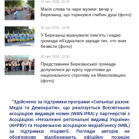
31 лип 2026, 15:34
Магія слова та чари музики: вечір у
Березанці, що торкнувся глибин душі (фото)
30 лип 2026, 14:36
У Березанці вшанували пам’ять і надію:
громада об’єдналася заради тих, хто зник
безвісти (фото)
30 лип 2026, 12:00
Представники Березанської громади
долучилися до курсу підготовки до
національного спротиву на Миколаївщині
(фото)
“Здійснено за підтримки програми «Сильніші разом:
Медіа та Демократія», що реалізується Всесвітньою
асоціацією видавців новин (WAN-IFRA) у партнерстві з
Асоціацією «Незалежні регіональні видавці України»
(АНРВУ) та Норвезькою асоціацією медіабізнесу (MBL)
за підтримки Норвегії. Погляди авторів не
обов’язково відображають офіційну позицію