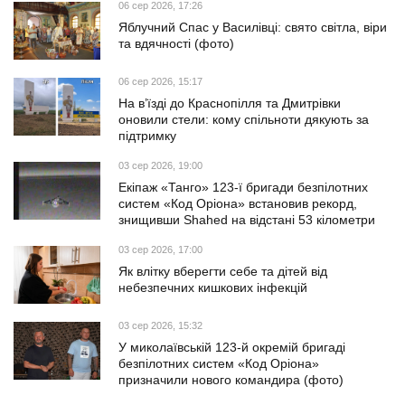
06 сер 2026, 17:26
Яблучний Спас у Василівці: свято світла, віри
та вдячності (фото)
06 сер 2026, 15:17
На в’їзді до Краснопілля та Дмитрівки
оновили стели: кому спільноти дякують за
підтримку
03 сер 2026, 19:00
Екіпаж «Танго» 123-ї бригади безпілотних
систем «Код Оріона» встановив рекорд,
знищивши Shahed на відстані 53 кілометри
03 сер 2026, 17:00
Як влітку вберегти себе та дітей від
небезпечних кишкових інфекцій
03 сер 2026, 15:32
У миколаївській 123-й окремій бригаді
безпілотних систем «Код Оріона»
призначили нового командира (фото)