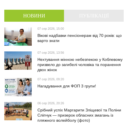
НОВИНИ
ПУБЛІКАЦІЇ
07 сер 2026, 15:00
Вікові надбавки пенсіонерам від 70 років: що
варто знати
07 сер 2026, 13:56
Нехтування мінною небезпекою у Коблевому
призвело до загибелі чоловіка та поранення
двох жінок
07 сер 2026, 09:20
Нагадування для ФОП 3 групи!
06 сер 2026, 20:26
Срібний успіх Маргарити Зліщевої та Поліни
Сліпчук — призерок обласних змагань із
пляжного волейболу (фото)