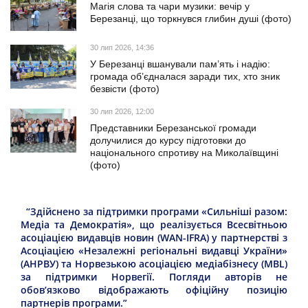
Магія слова та чари музики: вечір у
Березанці, що торкнувся глибин душі (фото)
30 лип 2026, 14:36
У Березанці вшанували пам’ять і надію:
громада об’єдналася заради тих, хто зник
безвісти (фото)
30 лип 2026, 12:00
Представники Березанської громади
долучилися до курсу підготовки до
національного спротиву на Миколаївщині
(фото)
“Здійснено за підтримки програми «Сильніші разом:
Медіа та Демократія», що реалізується Всесвітньою
асоціацією видавців новин (WAN-IFRA) у партнерстві з
Асоціацією «Незалежні регіональні видавці України»
(АНРВУ) та Норвезькою асоціацією медіабізнесу (MBL)
за підтримки Норвегії. Погляди авторів не
обов’язково відображають офіційну позицію
партнерів програми.”