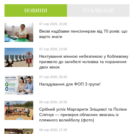
НОВИНИ
ПУБЛІКАЦІЇ
07 сер 2026, 15:00
Вікові надбавки пенсіонерам від 70 років: що
варто знати
07 сер 2026, 13:56
Нехтування мінною небезпекою у Коблевому
призвело до загибелі чоловіка та поранення
двох жінок
07 сер 2026, 09:20
Нагадування для ФОП 3 групи!
06 сер 2026, 20:26
Срібний успіх Маргарити Зліщевої та Поліни
Сліпчук — призерок обласних змагань із
пляжного волейболу (фото)
06 сер 2026, 17:26