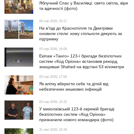
Яблучний Спас у Василівці: свято світла, віри
та вдячності (фото)
06 сер 2026, 15:17
На в’їзді до Краснопілля та Дмитрівки
оновили стели: кому спільноти дякують за
підтримку
03 сер 2026, 19:00
Екіпаж «Танго» 123-ї бригади безпілотних
систем «Код Оріона» встановив рекорд,
знищивши Shahed на відстані 53 кілометри
03 сер 2026, 17:00
Як влітку вберегти себе та дітей від
небезпечних кишкових інфекцій
03 сер 2026, 15:32
У миколаївській 123-й окремій бригаді
безпілотних систем «Код Оріона»
призначили нового командира (фото)
31 лип 2026, 15:34