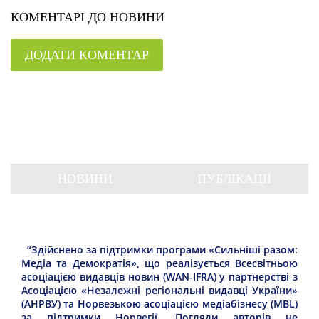
КОМЕНТАРІ ДО НОВИНИ
ДОДАТИ КОМЕНТАР
НОВИНИ
ПУБЛІКАЦІЇ
“Здійснено за підтримки програми «Сильніші разом:
Медіа та Демократія», що реалізується Всесвітньою
асоціацією видавців новин (WAN-IFRA) у партнерстві з
Асоціацією «Незалежні регіональні видавці України»
(АНРВУ) та Норвезькою асоціацією медіабізнесу (MBL)
за підтримки Норвегії. Погляди авторів не