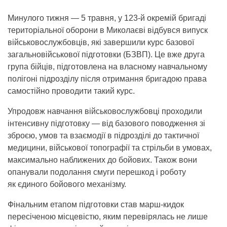
Минулого тижня — 5 травня, у 123-й окремій бригаді
територіальної оборони в Миколаєві відбувся випуск
військовослужбовців, які завершили курс базової
загальновійськової підготовки (БЗВП). Це вже друга
група бійців, підготовлена на власному навчальному
полігоні підрозділу після отримання бригадою права
самостійно проводити такий курс.
Упродовж навчання військовослужбовці проходили
інтенсивну підготовку — від базового поводження зі
зброєю, умов та взаємодії в підрозділі до тактичної
медицини, військової топографії та стрільби в умовах,
максимально наближених до бойових. Також вони
опанували подолання смуги перешкод і роботу
як єдиного бойового механізму.
Фінальним етапом підготовки став марш-кидок
пересіченою місцевістю, яким перевірялась не лише