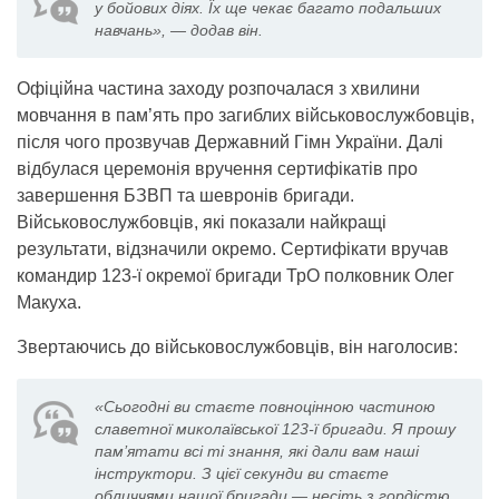
у бойових діях. Їх ще чекає багато подальших
навчань», — додав він.
Офіційна частина заходу розпочалася з хвилини
мовчання в пам’ять про загиблих військовослужбовців,
після чого прозвучав Державний Гімн України. Далі
відбулася церемонія вручення сертифікатів про
завершення БЗВП та шевронів бригади.
Військовослужбовців, які показали найкращі
результати, відзначили окремо. Сертифікати вручав
командир 123-ї окремої бригади ТрО полковник Олег
Макуха.
Звертаючись до військовослужбовців, він наголосив:
«Сьогодні ви стаєте повноцінною частиною
славетної миколаївської 123-ї бригади. Я прошу
пам’ятати всі ті знання, які дали вам наші
інструктори. З цієї секунди ви стаєте
обличчями нашої бригади — несіть з гордістю