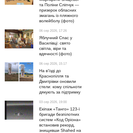
та Поліни Сліпчук —
призерок обласних
змагань із пляжного
волейболу (фото)
06 сер 2026, 17:26
Яблучний Спас у
Василівці: свято
світла, віри та
вдячності (фото)
06 сер 2026, 15:17
На в’їзді до
Краснопілля та
Дмитрівки оновили
стели: кому спільноти
дякують за підтримку
03 сер 2026, 19:00
Екіпаж «Танго» 123-ї
бригади безпілотних
систем «Код Оріона»
встановив рекорд,
знищивши Shahed на