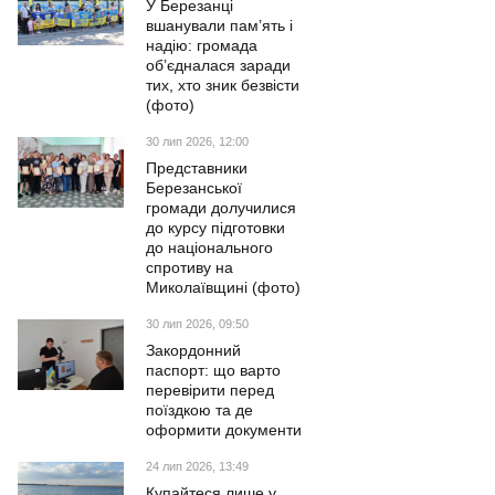
У Березанці
вшанували пам’ять і
надію: громада
об’єдналася заради
тих, хто зник безвісти
(фото)
30 лип 2026, 12:00
Представники
Березанської
громади долучилися
до курсу підготовки
до національного
спротиву на
Миколаївщині (фото)
30 лип 2026, 09:50
Закордонний
паспорт: що варто
перевірити перед
поїздкою та де
оформити документи
24 лип 2026, 13:49
Купайтеся лише у