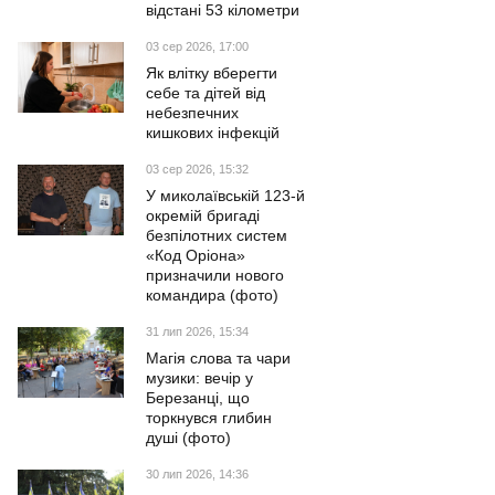
відстані 53 кілометри
03 сер 2026, 17:00
Як влітку вберегти
себе та дітей від
небезпечних
кишкових інфекцій
03 сер 2026, 15:32
У миколаївській 123-й
окремій бригаді
безпілотних систем
«Код Оріона»
призначили нового
командира (фото)
31 лип 2026, 15:34
Магія слова та чари
музики: вечір у
Березанці, що
торкнувся глибин
душі (фото)
30 лип 2026, 14:36