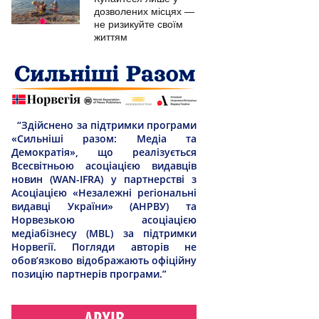
дозволених місцях —
не ризикуйте своїм
життям
“Здійснено за підтримки програми
«Сильніші разом: Медіа та
Демократія», що реалізується
Всесвітньою асоціацією видавців
новин (WAN-IFRA) у партнерстві з
Асоціацією «Незалежні регіональні
видавці України» (АНРВУ) та
Норвезькою асоціацією
медіабізнесу (MBL) за підтримки
Норвегії. Погляди авторів не
обов’язково відображають офіційну
позицію партнерів програми.”
АРХІВ