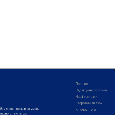
Про нас
Редакційна політика
Наші контакти
Зворотній зв'язок
айту дозволяється за умови
Ключові теги
власного тексту, що