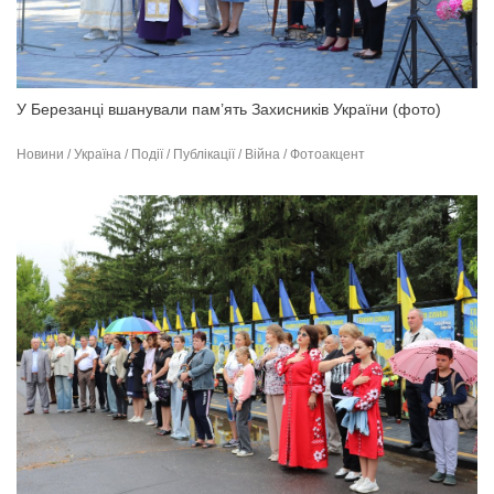
У Березанці вшанували пам’ять Захисників України (фото)
Новини / Україна / Події / Публікації / Війна / Фотоакцент