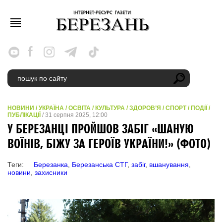
НОВИНИ
/
УКРАЇНА
/
ОСВІТА
/
КУЛЬТУРА
/
ЗДОРОВ’Я
/
СПОРТ
/
ПОДІЇ
/
ПУБЛІКАЦІЇ
/ 31 серпня 2025, 12:00
У БЕРЕЗАНЦІ ПРОЙШОВ ЗАБІГ «ШАНУЮ
ВОЇНІВ, БІЖУ ЗА ГЕРОЇВ УКРАЇНИ!» (ФОТО)
Теги:
Березанка
,
Березанська СТГ
,
забіг
,
вшанування
,
новини
,
захисники