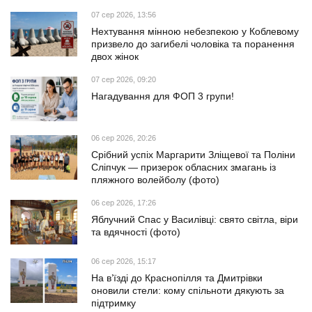
07 сер 2026, 13:56
Нехтування мінною небезпекою у Коблевому
призвело до загибелі чоловіка та поранення
двох жінок
07 сер 2026, 09:20
Нагадування для ФОП 3 групи!
06 сер 2026, 20:26
Срібний успіх Маргарити Зліщевої та Поліни
Сліпчук — призерок обласних змагань із
пляжного волейболу (фото)
06 сер 2026, 17:26
Яблучний Спас у Василівці: свято світла, віри
та вдячності (фото)
06 сер 2026, 15:17
На в’їзді до Краснопілля та Дмитрівки
оновили стели: кому спільноти дякують за
підтримку