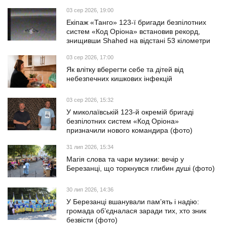
03 сер 2026, 19:00
Екіпаж «Танго» 123-ї бригади безпілотних
систем «Код Оріона» встановив рекорд,
знищивши Shahed на відстані 53 кілометри
03 сер 2026, 17:00
Як влітку вберегти себе та дітей від
небезпечних кишкових інфекцій
03 сер 2026, 15:32
У миколаївській 123-й окремій бригаді
безпілотних систем «Код Оріона»
призначили нового командира (фото)
31 лип 2026, 15:34
Магія слова та чари музики: вечір у
Березанці, що торкнувся глибин душі (фото)
30 лип 2026, 14:36
У Березанці вшанували пам’ять і надію:
громада об’єдналася заради тих, хто зник
безвісти (фото)