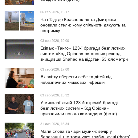
06 сер 2026, 15:17
На в’їзді до Краснопілля та Дмитрівки
оновили стели: кому спільноти дякують за
підтримку
03 сер 2026, 19:00
Екіпаж «Танго» 123-ї бригади безпілотних
систем «Код Оріона» встановив рекорд,
знищивши Shahed на відстані 53 кілометри
03 сер 2026, 17:00
Як влітку вберегти себе та дітей від
небезпечних кишкових інфекцій
03 сер 2026, 15:32
У миколаївській 123-й окремій бригаді
безпілотних систем «Код Оріона»
призначили нового командира (фото)
31 лип 2026, 15:34
Магія слова та чари музики: вечір у
Березанці, що торкнувся глибин душі (фото)