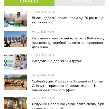
НОВИНИ
ПУБЛІКАЦІЇ
07 сер 2026, 15:00
Вікові надбавки пенсіонерам від 70 років: що
варто знати
07 сер 2026, 13:56
Нехтування мінною небезпекою у Коблевому
призвело до загибелі чоловіка та поранення
двох жінок
07 сер 2026, 09:20
Нагадування для ФОП 3 групи!
06 сер 2026, 20:26
Срібний успіх Маргарити Зліщевої та Поліни
Сліпчук — призерок обласних змагань із
пляжного волейболу (фото)
06 сер 2026, 17:26
Яблучний Спас у Василівці: свято світла, віри
та вдячності (фото)