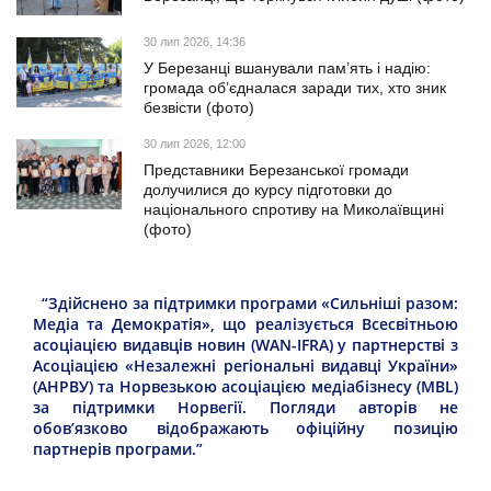
30 лип 2026, 14:36
У Березанці вшанували пам’ять і надію:
громада об’єдналася заради тих, хто зник
безвісти (фото)
30 лип 2026, 12:00
Представники Березанської громади
долучилися до курсу підготовки до
національного спротиву на Миколаївщині
(фото)
“Здійснено за підтримки програми «Сильніші разом:
Медіа та Демократія», що реалізується Всесвітньою
асоціацією видавців новин (WAN-IFRA) у партнерстві з
Асоціацією «Незалежні регіональні видавці України»
(АНРВУ) та Норвезькою асоціацією медіабізнесу (MBL)
за підтримки Норвегії. Погляди авторів не
обов’язково відображають офіційну позицію
партнерів програми.”