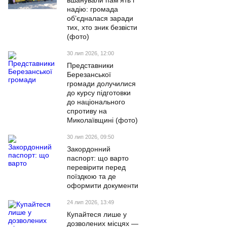
вшанували пам’ять і
надію: громада
об’єдналася заради
тих, хто зник безвісти
(фото)
30 лип 2026, 12:00
Представники
Березанської
громади долучилися
до курсу підготовки
до національного
спротиву на
Миколаївщині (фото)
30 лип 2026, 09:50
Закордонний
паспорт: що варто
перевірити перед
поїздкою та де
оформити документи
24 лип 2026, 13:49
Купайтеся лише у
дозволених місцях —