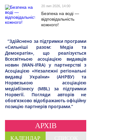
20 лип 2026, 14:00
Безпека на воді —
відповідальність
кожного!
“Здійснено за підтримки програми
«Сильніші разом: Медіа та
Демократія», що реалізується
Всесвітньою асоціацією видавців
новин (WAN-IFRA) у партнерстві з
Асоціацією «Незалежні регіональні
видавці України» (АНРВУ) та
Норвезькою асоціацією
медіабізнесу (MBL) за підтримки
Норвегії. Погляди авторів не
обов’язково відображають офіційну
позицію партнерів програми.”
АРХІВ
КАЛЕНДАР
СПИСОК