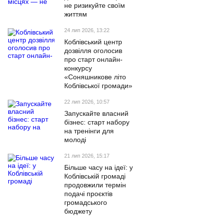
не ризикуйте своїм
життям
24 лип 2026, 13:22
Коблівський центр
дозвілля оголосив
про старт онлайн-
конкурсу
«Соняшникове літо
Коблівської громади»
22 лип 2026, 10:57
Запускайте власний
бізнес: старт набору
на тренінги для
молоді
21 лип 2026, 15:17
Більше часу на ідеї: у
Коблівській громаді
продовжили термін
подачі проєктів
громадського
бюджету