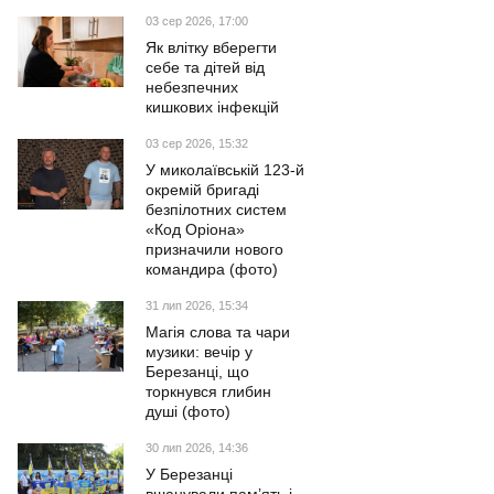
03 сер 2026, 17:00
Як влітку вберегти
себе та дітей від
небезпечних
кишкових інфекцій
03 сер 2026, 15:32
У миколаївській 123-й
окремій бригаді
безпілотних систем
«Код Оріона»
призначили нового
командира (фото)
31 лип 2026, 15:34
Магія слова та чари
музики: вечір у
Березанці, що
торкнувся глибин
душі (фото)
30 лип 2026, 14:36
У Березанці