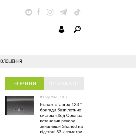
ГОЛОШЕННЯ
НОВИНИ
ПУБЛІКАЦІЇ
03 сер 2026, 19:00
Екіпаж «Танго» 123-ї
бригади безпілотних
систем «Код Оріона»
встановив рекорд,
знищивши Shahed на
відстані 53 кілометри