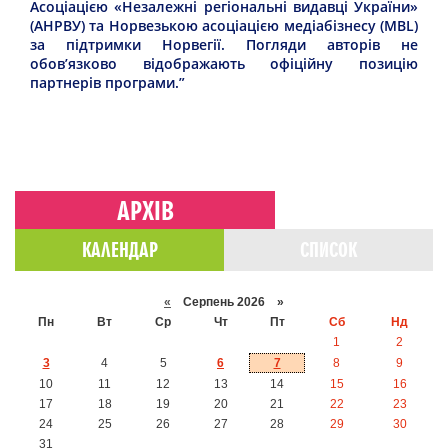
Асоціацією «Незалежні регіональні видавці України»
(АНРВУ) та Норвезькою асоціацією медіабізнесу (MBL)
за підтримки Норвегії. Погляди авторів не
обов’язково відображають офіційну позицію
партнерів програми.”
АРХІВ
КАЛЕНДАР
СПИСОК
«
Серпень 2026 »
Пн
Вт
Ср
Чт
Пт
Сб
Нд
1
2
3
4
5
6
7
8
9
10
11
12
13
14
15
16
17
18
19
20
21
22
23
24
25
26
27
28
29
30
31