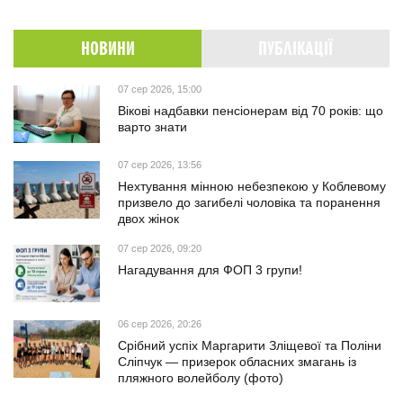
НОВИНИ
ПУБЛІКАЦІЇ
07 сер 2026, 15:00
Вікові надбавки пенсіонерам від 70 років: що
варто знати
07 сер 2026, 13:56
Нехтування мінною небезпекою у Коблевому
призвело до загибелі чоловіка та поранення
двох жінок
07 сер 2026, 09:20
Нагадування для ФОП 3 групи!
06 сер 2026, 20:26
Срібний успіх Маргарити Зліщевої та Поліни
Сліпчук — призерок обласних змагань із
пляжного волейболу (фото)