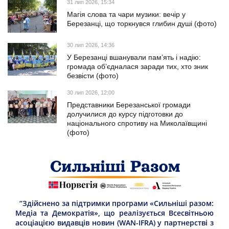
31 лип 2026, 15:34
Магія слова та чари музики: вечір у
Березанці, що торкнувся глибин душі (фото)
30 лип 2026, 14:36
У Березанці вшанували пам’ять і надію:
громада об’єдналася заради тих, хто зник
безвісти (фото)
30 лип 2026, 12:00
Представники Березанської громади
долучилися до курсу підготовки до
національного спротиву на Миколаївщині
(фото)
“Здійснено за підтримки програми «Сильніші разом:
Медіа та Демократія», що реалізується Всесвітньою
асоціацією видавців новин (WAN-IFRA) у партнерстві з