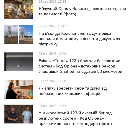
06 сер 2026, 17:26
Яблучний Спас у Василівці: свято світла, віри
та вдячності (фото)
06 сер 2026, 15:17
На в’їзді до Краснопілля та Дмитрівки
оновили стели: кому спільноти дякують за
підтримку
03 сер 2026, 19:00
Екіпаж «Танго» 123-ї бригади безпілотних
систем «Код Оріона» встановив рекорд,
знищивши Shahed на відстані 53 кілометри
03 сер 2026, 17:00
Як влітку вберегти себе та дітей від
небезпечних кишкових інфекцій
03 сер 2026, 15:32
У миколаївській 123-й окремій бригаді
безпілотних систем «Код Оріона»
призначили нового командира (фото)