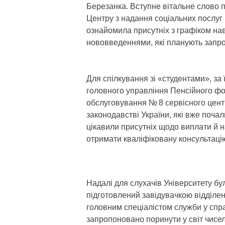
Березанка. Вступне вітальне слово 
Центру з надання соціальних послуг 
ознайомила присутніх з графіком нав
нововведеннями, які планують запр
Для спілкування зі «студентами», за
головного управління Пенсійного фон
обслуговування № 8 сервісного цент
законодавстві України, які вже почали
цікавили присутніх щодо виплати й н
отримати кваліфіковану консультаці
Надалі для слухачів Університету б
підготовлений завідувачкою відділе
головним спеціалістом служби у спра
запропоновано поринути у світ чисе