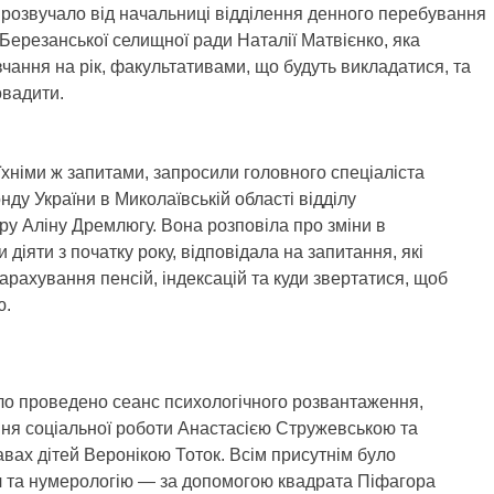
прозвучало від начальниці відділення денного перебування
Березанської селищної ради Наталії Матвієнко, яка
чання на рік, факультативами, що будуть викладатися, та
овадити.
 їхніми ж запитами, запросили головного спеціаліста
ду України в Миколаївській області відділу
ру Аліну Дремлюгу. Вона розповіла про зміни в
 діяти з початку року, відповідала на запитання, які
арахування пенсій, індексацій та куди звертатися, щоб
ю.
уло проведено сеанс психологічного розвантаження,
ння соціальної роботи Анастасією Стружевською та
вах дітей Веронікою Тоток. Всім присутнім було
л та нумерологію — за допомогою квадрата Піфагора