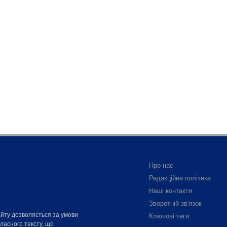
Про нас
Редакційна політика
Наші контакти
Зворотній зв'язок
айту дозволяється за умови
Ключові теги
власного тексту, що