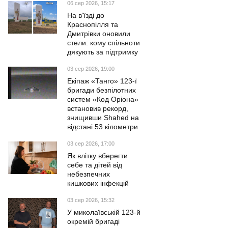
06 сер 2026, 15:17
На в’їзді до
Краснопілля та
Дмитрівки оновили
стели: кому спільноти
дякують за підтримку
03 сер 2026, 19:00
Екіпаж «Танго» 123-ї
бригади безпілотних
систем «Код Оріона»
встановив рекорд,
знищивши Shahed на
відстані 53 кілометри
03 сер 2026, 17:00
Як влітку вберегти
себе та дітей від
небезпечних
кишкових інфекцій
03 сер 2026, 15:32
У миколаївській 123-й
окремій бригаді