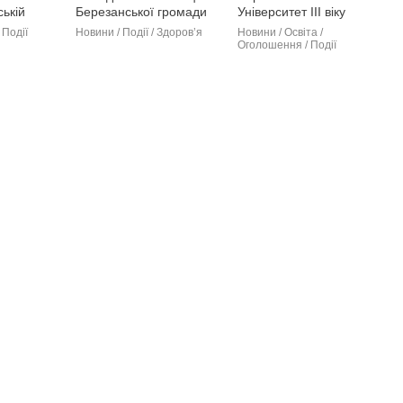
ській
Березанської громади
Університет ІІІ віку
вили
отримали послуги
запрошує на навчання
 Події
Новини / Події / Здоров’я
Новини / Освіта /
ситету
соціальної адаптації у
Оголошення / Події
місцевому Центрі
соцпослуг (фото)