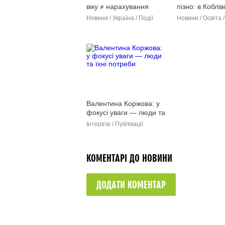
віку ≠ нарахування
пізно: в Коблів
пенсії
громаді відно
Новини / Україна / Події
Новини / Освіта /
роботу Універ
третього віку
Валентина Коржова: у
фокусі уваги — люди та
їхні потреби
Інтерв’ю / Публікації
КОМЕНТАРІ ДО НОВИНИ
ДОДАТИ КОМЕНТАР