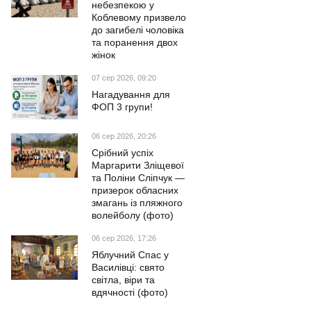
небезпекою у
Коблевому призвело
до загибелі чоловіка
та поранення двох
жінок
07 сер 2026, 09:20
Нагадування для
ФОП 3 групи!
06 сер 2026, 20:26
Срібний успіх
Маргарити Зліщевої
та Поліни Сліпчук —
призерок обласних
змагань із пляжного
волейболу (фото)
06 сер 2026, 17:26
Яблучний Спас у
Василівці: свято
світла, віри та
вдячності (фото)