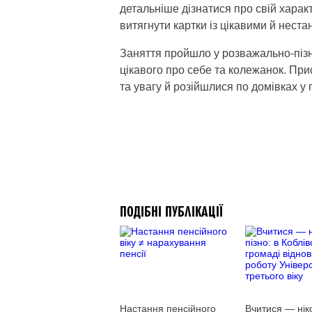
детальніше дізнатися про свій хара
витягнути картки із цікавими й нес
Заняття пройшло у розважально-пізн
цікавого про себе та колежанок. При
та увагу й розійшлися по домівках у
ПОДІБНІ ПУБЛІКАЦІЇ
Настання пенсійного
Вчитися — нік