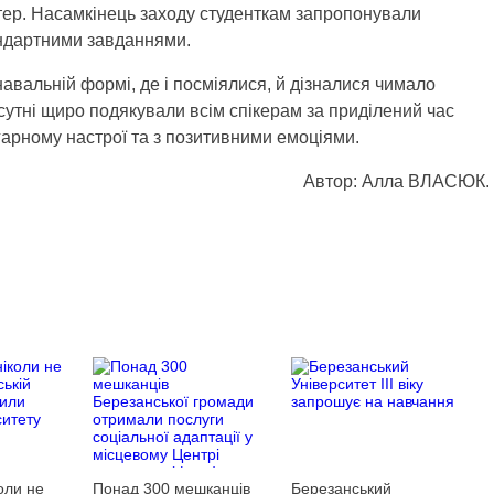
ктер. Насамкінець заходу студенткам запропонували
тандартними завданнями.
авальній формі, де і посміялися, й дізналися чимало
сутні щиро подякували всім спікерам за приділений час
 гарному настрої та з позитивними емоціями.
Автор: Алла ВЛАСЮК.
оли не
Понад 300 мешканців
Березанський