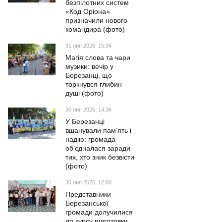
безпілотних систем
«Код Оріона»
призначили нового
командира (фото)
31 лип 2026, 15:34
Магія слова та чари
музики: вечір у
Березанці, що
торкнувся глибин
душі (фото)
30 лип 2026, 14:36
У Березанці
вшанували пам’ять і
надію: громада
об’єдналася заради
тих, хто зник безвісти
(фото)
30 лип 2026, 12:00
Представники
Березанської
громади долучилися
до курсу підготовки