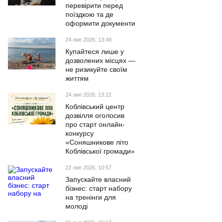
перевірити перед
поїздкою та де
оформити документи
24 лип 2026, 13:49
Купайтеся лише у
дозволених місцях —
не ризикуйте своїм
життям
24 лип 2026, 13:22
Коблівський центр
дозвілля оголосив
про старт онлайн-
конкурсу
«Соняшникове літо
Коблівської громади»
22 лип 2026, 10:57
Запускайте власний
бізнес: старт набору
на тренінги для
молоді