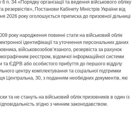
у 6 п. 34 «Порядку організації та ведення військового обліку
а резервістів», Постанови Кабінету Міністрів України від
ипня 2026 року оголошується приписка до призовної дільниці
2009 року народження повинні стати на військовий облік
ктронної ідентифікації та уточнення персональних даних
овника, військовозобов’язаного, резервіста за рахунок
мографічним реєстром, відомчої інформаційної системи
ни та ЄДРВ або особистого прибуття до першого відділу
льного центру комплектування та соціальної підтримки
я Центральна, 30, з поданням необхідних документів, які
ки та не стануть на військовий облік призовників в один із
ідповідальність згідно з чинним законодавством.