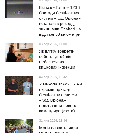
03 сер 2026, 19:00
Екіпаж «Танго» 123-ї
бригади безпілотних
систем «Код Оріона»
встановив рекорд,
знищивши Shahed на
відстані 53 кілометри
03 сер 2026, 17:00
Як влітку вберегти
себе та дітей від
небезпечних
кишкових інфекцій
03 сер 2026, 15:32
У миколаївській 123-й
окремій бригаді
безпілотних систем
«Код Оріона»
призначили нового
командира (фото)
31 лип 2026, 15:34
Магія слова та чари