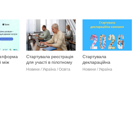
латформа
Стартувала реєстрація
Стартувала
ї між
для участі в пілотному
деклараційна
адою
проєкті «Гроші ходять
кампанія–2026
Новини / Україна / Освіта
Новини / Україна
за вчителем»