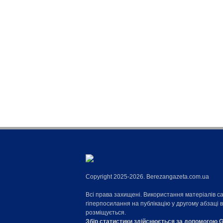
Copyright 2025-2026. Berezangazeta.com.ua
Всі права захищені. Використання матеріалів с
гіперпосилання на публікацію у другому абзаці 
розміщується.
Збір статистики здійснюється за допомогою G