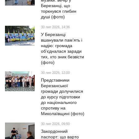
музики: вечір у
Березанці, що
торкнувся глибин
душі (фото)
30 лип 2026, 14:36
У Березанці
вшанували пам’ять і
надію: громада
об’єдналася заради
тих, хто зник безвісти
(фото)
30 лип 2026, 12:00
Представники
Березанської
громади долучилися
до курсу підготовки
до національного
спротиву на
Миколаївщині (фото)
30 лип 2026, 09:50
Закордонний
паспорт: що варто