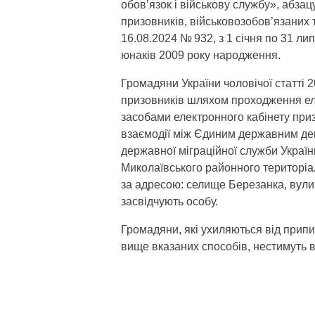
обов’язок і військову службу», абзац
призовників, військовозобов’язаних т
16.08.2024 № 932, з 1 січня по 31 л
юнаків 2009 року народження.
Громадяни України чоловічої статті 
призовників шляхом проходження еле
засобами електронного кабінету приз
взаємодії між Єдиним державним де
державної міграційної служби Украї
Миколаївського районного територіа
за адресою: селище Березанка, вулиц
засвідчують особу.
Громадяни, які ухиляються від припис
вище вказаних способів, нестимуть в