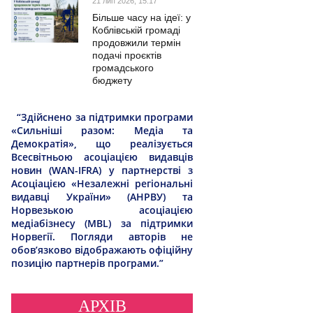
21 лип 2026, 15:17
Більше часу на ідеї: у
Коблівській громаді
продовжили термін
подачі проєктів
громадського
бюджету
“Здійснено за підтримки програми
«Сильніші разом: Медіа та
Демократія», що реалізується
Всесвітньою асоціацією видавців
новин (WAN-IFRA) у партнерстві з
Асоціацією «Незалежні регіональні
видавці України» (АНРВУ) та
Норвезькою асоціацією
медіабізнесу (MBL) за підтримки
Норвегії. Погляди авторів не
обов’язково відображають офіційну
позицію партнерів програми.”
АРХІВ