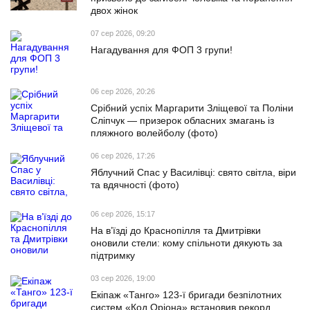
двох жінок
07 сер 2026, 09:20
Нагадування для ФОП 3 групи!
06 сер 2026, 20:26
Срібний успіх Маргарити Зліщевої та Поліни
Сліпчук — призерок обласних змагань із
пляжного волейболу (фото)
06 сер 2026, 17:26
Яблучний Спас у Василівці: свято світла, віри
та вдячності (фото)
06 сер 2026, 15:17
На в’їзді до Краснопілля та Дмитрівки
оновили стели: кому спільноти дякують за
підтримку
03 сер 2026, 19:00
Екіпаж «Танго» 123-ї бригади безпілотних
систем «Код Оріона» встановив рекорд,