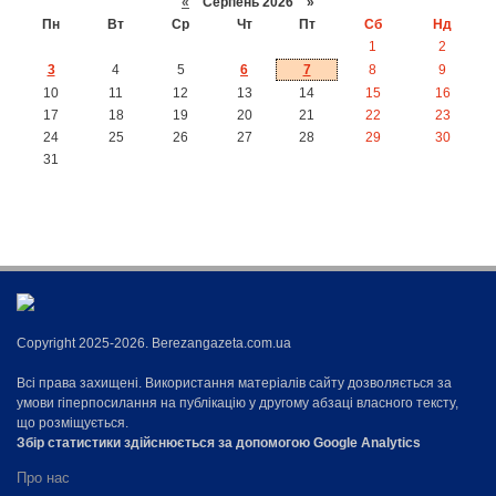
«
Серпень 2026 »
Пн
Вт
Ср
Чт
Пт
Сб
Нд
1
2
3
4
5
6
7
8
9
10
11
12
13
14
15
16
17
18
19
20
21
22
23
24
25
26
27
28
29
30
31
Copyright 2025-2026. Berezangazeta.com.ua
Всі права захищені. Використання матеріалів сайту дозволяється за
умови гіперпосилання на публікацію у другому абзаці власного тексту,
що розміщується.
Збір статистики здійснюється за допомогою Google Analytics
Про нас