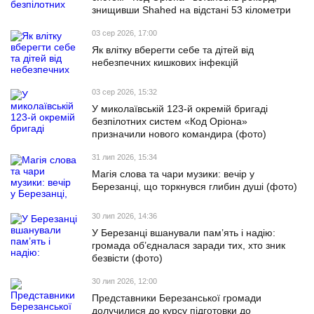
знищивши Shahed на відстані 53 кілометри
03 сер 2026, 17:00
Як влітку вберегти себе та дітей від
небезпечних кишкових інфекцій
03 сер 2026, 15:32
У миколаївській 123-й окремій бригаді
безпілотних систем «Код Оріона»
призначили нового командира (фото)
31 лип 2026, 15:34
Магія слова та чари музики: вечір у
Березанці, що торкнувся глибин душі (фото)
30 лип 2026, 14:36
У Березанці вшанували пам’ять і надію:
громада об’єдналася заради тих, хто зник
безвісти (фото)
30 лип 2026, 12:00
Представники Березанської громади
долучилися до курсу підготовки до