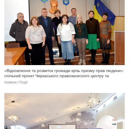
«Відновлення та розвиток громади крізь призму прав людини»:
спільний проєкт Черкаського правозахисного центру та
Березанської СТГ (фото)
Новини / Події