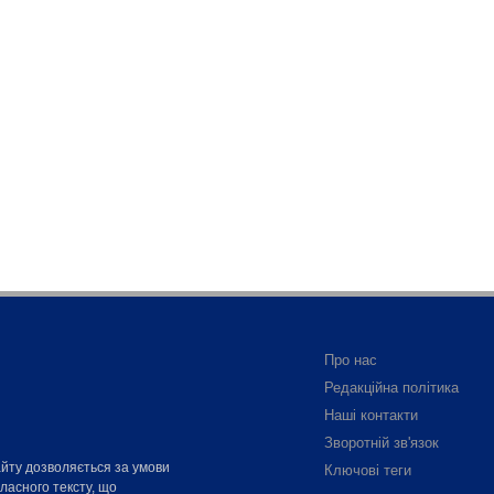
Про нас
Редакційна політика
Наші контакти
Зворотній зв'язок
айту дозволяється за умови
Ключові теги
власного тексту, що