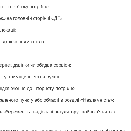
ність зв’язку потрібно:
к» на головній сторінці «Дії»;
локації;
відключенням світла;
рнет, дзвінки чи обидва сервіси;
— у приміщенні чи на вулиці.
ідключення до інтернету, потрібно:
леного пункту або області в розділі «Незламність»;
ь збережені та надіслані регулятору, щойно з’явиться
ку можна надсилати лише раз на день у радіусі 50 метрів.