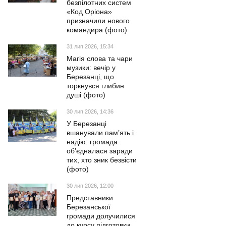
безпілотних систем
«Код Оріона»
призначили нового
командира (фото)
31 лип 2026, 15:34
Магія слова та чари
музики: вечір у
Березанці, що
торкнувся глибин
душі (фото)
30 лип 2026, 14:36
У Березанці
вшанували пам’ять і
надію: громада
об’єдналася заради
тих, хто зник безвісти
(фото)
30 лип 2026, 12:00
Представники
Березанської
громади долучилися
до курсу підготовки