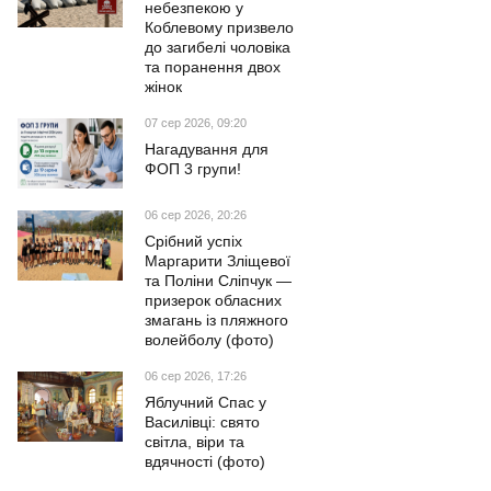
небезпекою у
Коблевому призвело
до загибелі чоловіка
та поранення двох
жінок
07 сер 2026, 09:20
Нагадування для
ФОП 3 групи!
06 сер 2026, 20:26
Срібний успіх
Маргарити Зліщевої
та Поліни Сліпчук —
призерок обласних
змагань із пляжного
волейболу (фото)
06 сер 2026, 17:26
Яблучний Спас у
Василівці: свято
світла, віри та
вдячності (фото)