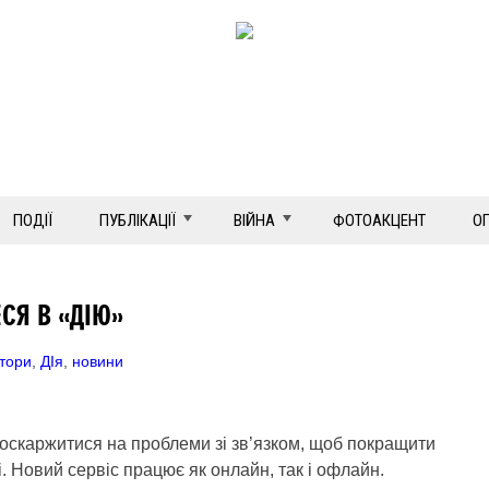
ПОДІЇ
ПУБЛІКАЦІЇ
ВІЙНА
ФОТОАКЦЕНТ
О
СЯ В «ДІЮ»
тори
,
ДІя
,
новини
поскаржитися на проблеми зі зв’язком, щоб покращити
ні. Новий сервіс працює як онлайн, так і офлайн.