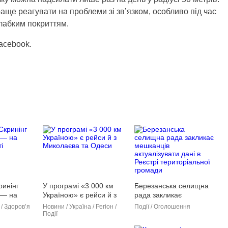
ще реагувати на проблеми зі зв’язком, особливо під час
слабким покриттям.
Facebook.
ринінг
У програмі «3 000 км
Березанська селищна
 — на
Україною» є рейси й з
рада закликає
і
Миколаєва та Одеси
мешканців
 / Здоров’я
Новини / Україна / Регіон /
Події / Оголошення
актуалізувати дані в
Події
Реєстрі територіальної