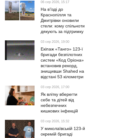
06 сер 2026, 15:17
На в’їзді до
Краснопілля та
Дмитрівки оновили
стели: кому спільноти
дякують за підтримку
03 сер 2026, 19:00
Екіпаж «Танго» 123-ї
бригади безпілотних
систем «Код Оріона»
встановив рекорд,
знищивши Shahed на
відстані 53 кілометри
03 сер 2026, 17:00
Як влітку вберегти
себе та дітей від
небезпечних
кишкових інфекцій
03 сер 2026, 15:32
У миколаївській 123-й
окремій бригаді