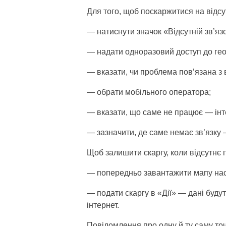
Для того, щоб поскаржитися на відсут
— натиснути значок «Відсутній зв’язо
— надати одноразовий доступ до гео
— вказати, чи проблема пов’язана з 
— обрати мобільного оператора;
— вказати, що саме не працює — інте
— зазначити, де саме немає зв’язку 
Щоб залишити скаргу, коли відсутнє п
— попередньо завантажити мапу насе
— подати скаргу в «Дії» — дані будут
інтернет.
Повідомлення про одну й ту саму точ