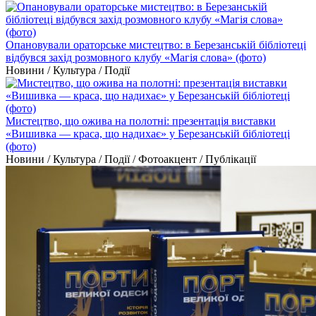
Опановували ораторське мистецтво: в Березанській бібліотеці
відбувся захід розмовного клубу «Магія слова» (фото)
Новини / Культура / Події
Мистецтво, що ожива на полотні: презентація виставки
«Вишивка — краса, що надихає» у Березанській бібліотеці
(фото)
Новини / Культура / Події / Фотоакцент / Публікації