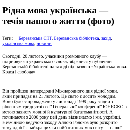
Рідна мова українська —
течія нашого життя (фото)
Теги:
Березанська СТГ
,
Березанська бібліотека
,
захід
,
українська мова
,
новини
Сьогодні, 20 лютого, учасники розмовного клубу —
поціновувачі українського слова, зібралися у публічній
Березанській бібліотеці на заході під назвою «Українська мова.
Краса і свобода».
Він пройшов напередодні Міжнародного дня рідної мови,
який припадає на 21 лютого. Це свято є досить молодим.
Воно було запроваджено у листопаді 1999 року згідно з
рішенням тридцятої сесії Генеральної конференції ЮНЕСКО з
метою захисту мовної й культурної багатоманітності. А
починаючи з 2000 року цей день відзначаємо і ми, українці.
Незмінною ведучою заходу Аллою Голокоз було розкрито
тему однієї з найкращих та найбагатших мов світу — нашої