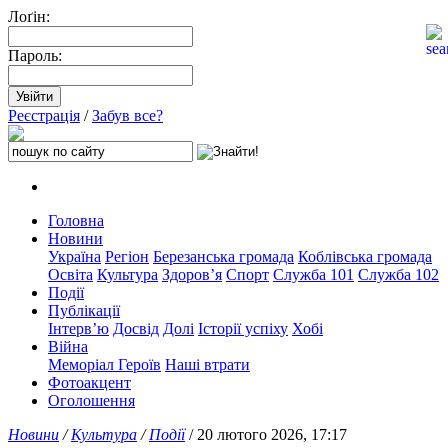
Лоґін:
Пароль:
Реєстрація
/
Забув все?
Головна
Новини
Україна
Регіон
Березанська громада
Коблівська громада
Освіта
Культура
Здоров’я
Спорт
Служба 101
Служба 102
Події
Публікації
Інтерв’ю
Досвід
Долі
Історії успіху
Хобі
Війна
Меморіал Героїв
Наші втрати
Фотоакцент
Оголошення
Новини
/
Культура
/
Події
/ 20 лютого 2026, 17:17