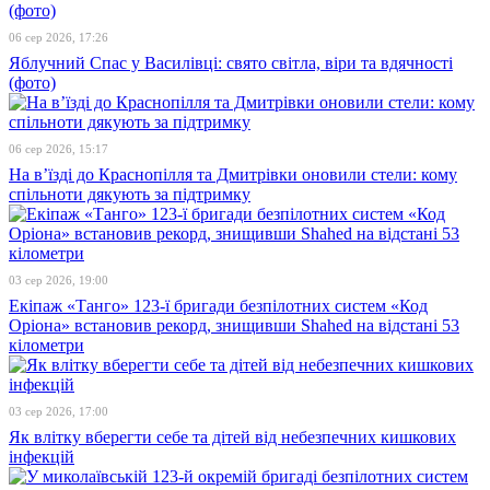
06 сер 2026, 17:26
Яблучний Спас у Василівці: свято світла, віри та вдячності
(фото)
06 сер 2026, 15:17
На в’їзді до Краснопілля та Дмитрівки оновили стели: кому
спільноти дякують за підтримку
03 сер 2026, 19:00
Екіпаж «Танго» 123-ї бригади безпілотних систем «Код
Оріона» встановив рекорд, знищивши Shahed на відстані 53
кілометри
03 сер 2026, 17:00
Як влітку вберегти себе та дітей від небезпечних кишкових
інфекцій