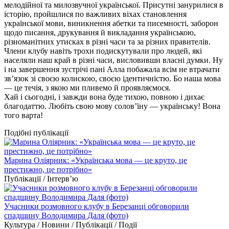
мелодійної та милозвучної української. Присутні занурилися в
історію, пройшлися по важливих віхах становлення
української мови, виникнення абетки та писемності, заборон
щодо писання, друкування й викладання українською,
різноманітних утисках в різні часи та за різних правителів.
Члени клубу навіть трохи подискутували про людей, які
населяли наш край в різні часи, висловивши власні думки. Ну
і на завершення зустрічі пані Алла побажала всім не втрачати
зв’язок зі своєю колискою, своєю ідентичністю. Бо наша мова
— це течія, з якою ми пливемо й проявляємося.
Хай і сьогодні, і завжди вона буде тихою, повною і дихає
благодаттю. Любіть свою мову солов’їну — українську! Вона
того варта!
Подібні публікації
Марина Оліярник: «Українська мова — це круто, це
престижно, це потрібно»
Публікації / Інтерв’ю
Учасники розмовного клубу в Березанці обговорили
спадщину Володимира Даля (фото)
Культура / Новини / Публікації / Події