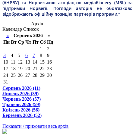
(АНРВУ) та Норвезькою асоціацією медіабізнесу (MBL) за
підтримки Норвегії. Погляди авторів не обов’язково
відображають офіційну позицію партнерів програми.”
Архів
Календар
Список
«
Серпень 2026 »
Пн
Вт
Ср
Чт
Пт
Сб
Нд
1
2
3
4
5
6
7
8
9
10
11
12
13
14
15
16
17
18
19
20
21
22
23
24
25
26
27
28
29
30
31
Серпень 2026 (11)
Липень 2026 (39)
Червень 2026 (57)
Травень 2026 (59)
Квітень 2026 (56)
Березень 2026 (52)
Показати / приховати весь архів