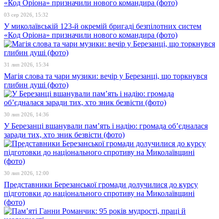
03 сер 2026, 15:32
У миколаївській 123-й окремій бригаді безпілотних систем
«Код Оріона» призначили нового командира (фото)
31 лип 2026, 15:34
Магія слова та чари музики: вечір у Березанці, що торкнувся
глибин душі (фото)
30 лип 2026, 14:36
У Березанці вшанували пам’ять і надію: громада об’єдналася
заради тих, хто зник безвісти (фото)
30 лип 2026, 12:00
Представники Березанської громади долучилися до курсу
підготовки до національного спротиву на Миколаївщині
(фото)