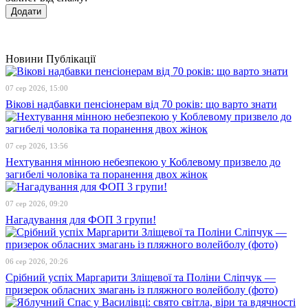
Новини
Публікації
07 сер 2026, 15:00
Вікові надбавки пенсіонерам від 70 років: що варто знати
07 сер 2026, 13:56
Нехтування мінною небезпекою у Коблевому призвело до
загибелі чоловіка та поранення двох жінок
07 сер 2026, 09:20
Нагадування для ФОП 3 групи!
06 сер 2026, 20:26
Срібний успіх Маргарити Зліщевої та Поліни Сліпчук —
призерок обласних змагань із пляжного волейболу (фото)