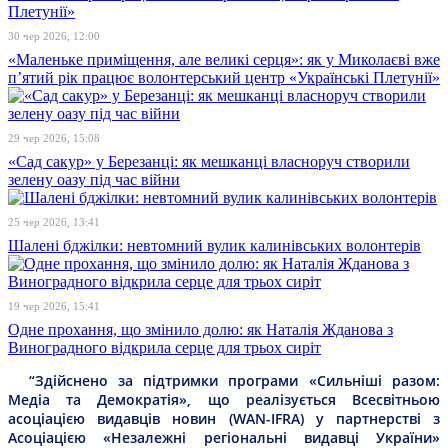
30 чер 2026, 12:00
«Маленьке приміщення, але великі серця»: як у Миколаєві вже
п’ятий рік працює волонтерський центр «Українські Плетунії»
29 чер 2026, 15:08
«Сад сакур» у Березанці: як мешканці власноруч створили
зелену оазу під час війни
25 чер 2026, 13:41
Шалені бджілки: невтомний вулик калинівських волонтерів
19 чер 2026, 15:41
Одне прохання, що змінило долю: як Наталія Жданова з
Виноградного відкрила серце для трьох сиріт
“Здійснено за підтримки програми «Сильніші разом:
Медіа та Демократія», що реалізується Всесвітньою
асоціацією видавців новин (WAN-IFRA) у партнерстві з
Асоціацією «Незалежні регіональні видавці України»