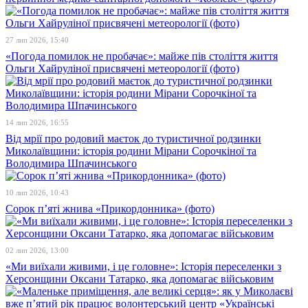
27 лип 2026, 15:40
«Погода помилок не пробачає»: майже пів століття життя
Ольги Хайруліної присвячені метеорології (фото)
14 лип 2026, 16:55
Від мрії про родовий маєток до туристичної родзинки
Миколаївщини: історія родини Мірани Сорочкіної та
Володимира Шпачинського
10 лип 2026, 10:43
Сорок п’яті жнива «Прикордонника» (фото)
02 лип 2026, 13:00
«Ми виїхали живими, і це головне»: Історія переселенки з
Херсонщини Оксани Татарко, яка допомагає військовим