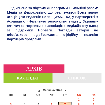
“Здійснено за підтримки програми «Сильніші разом:
Медіа та Демократія», що реалізується Всесвітньою
асоціацією видавців новин (WAN-IFRA) у партнерстві з
Асоціацією «Незалежні регіональні видавці України»
(АНРВУ) та Норвезькою асоціацією медіабізнесу (MBL)
за підтримки Норвегії. Погляди авторів не
обов’язково відображають офіційну позицію
партнерів програми.”
АРХІВ
КАЛЕНДАР
СПИСОК
«
Серпень 2026 »
Пн
Вт
Ср
Чт
Пт
Сб
Нд
1
2
3
4
5
6
7
8
9