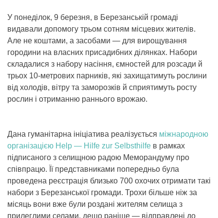
У понеділок, 9 березня, в Березанській громаді
видавали допомогу трьом сотням місцевих жителів.
Але не коштами, а засобами — для вирощування
городини на власних присадибних ділянках. Набори
складалися з набору насіння, ємностей для розсади й
трьох 10-метрових парників, які захищатимуть рослини
від холодів, вітру та заморозків й сприятимуть росту
рослин і отриманню раннього врожаю.
Дана гуманітарна ініціатива реалізується
міжнародною
організацією Help — Hilfe zur Selbsthilfe
в рамках
підписаного з селищною радою Меморандуму про
співпрацю. Її представниками попередньо була
проведена реєстрація близько 700 охочих отримати такі
набори з Березанської громади. Трохи більше ніж за
місяць вони вже були роздані жителям селища з
прилеглими селами, дещо раніше — відправлені до