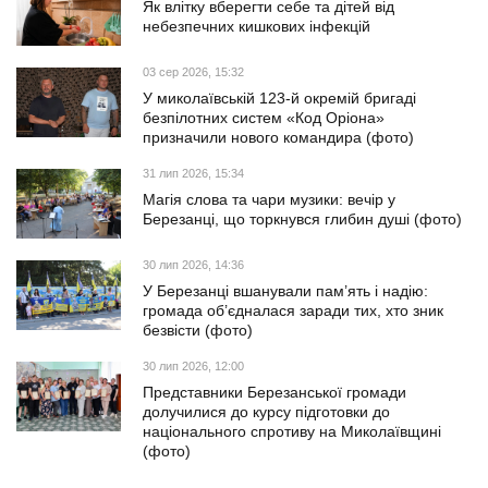
Як влітку вберегти себе та дітей від
небезпечних кишкових інфекцій
03 сер 2026, 15:32
У миколаївській 123-й окремій бригаді
безпілотних систем «Код Оріона»
призначили нового командира (фото)
31 лип 2026, 15:34
Магія слова та чари музики: вечір у
Березанці, що торкнувся глибин душі (фото)
30 лип 2026, 14:36
У Березанці вшанували пам’ять і надію:
громада об’єдналася заради тих, хто зник
безвісти (фото)
30 лип 2026, 12:00
Представники Березанської громади
долучилися до курсу підготовки до
національного спротиву на Миколаївщині
(фото)