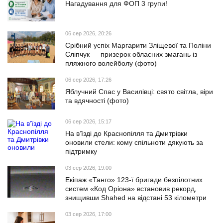
Нагадування для ФОП 3 групи!
06 сер 2026, 20:26
Срібний успіх Маргарити Зліщевої та Поліни
Сліпчук — призерок обласних змагань із
пляжного волейболу (фото)
06 сер 2026, 17:26
Яблучний Спас у Василівці: свято світла, віри
та вдячності (фото)
06 сер 2026, 15:17
На в’їзді до Краснопілля та Дмитрівки
оновили стели: кому спільноти дякують за
підтримку
03 сер 2026, 19:00
Екіпаж «Танго» 123-ї бригади безпілотних
систем «Код Оріона» встановив рекорд,
знищивши Shahed на відстані 53 кілометри
03 сер 2026, 17:00