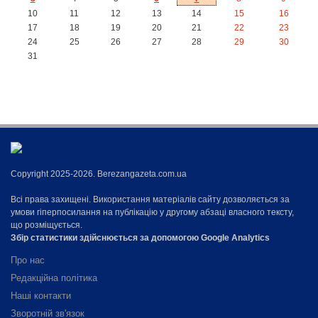
10
11
12
13
14
15
16
17
18
19
20
21
22
23
24
25
26
27
28
29
30
31
Copyright 2025-2026. Berezangazeta.com.ua
Всі права захищені. Використання матеріалів сайту дозволяється за
умови гіперпосилання на публікацію у другому абзаці власного тексту,
що розміщується.
Збір статистики здійснюється за допомогою Google Analytics
Про нас
Редакційна політика
Наші контакти
Зворотній зв'язок