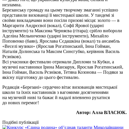
незламна.
Березанську громаду на цьому творчому змаганні успішно
представили вихованці її мистецької школи. У тандемі зі
своїми викладачами вони посіли призові місця: золото — в
Маргарити Андрєєвої (вокал), Софії Ярової (ударні
інструменти) та Максима Черняєва (гітара); срібло вибороли
Аделіна Мельниченко (ударні інструменти), Михайло
Поповенко (баян), Ярослава Сєдашкіна (вокал) та ансамбль
«Веселі музики» (Ярослав Рогатинський, Інна Гойман,
Наталія Долинська та Максим Синєгубко, керівник Василь
Рєзніков).
Всі учасники фестивалю отримали Дипломи та Кубки, а
музичні наставники Ірина Манзарук, Ярослав Рогатинський,
Інна Гойман, Василь Рєзніков, Тетяна Козонова — Подяки за
якісну підготовку до цього фестивалю.
Редакція «Березані» сердечно вітає вихованців мистецької
школи та їхніх наставників з вагомими досягненнями
на музичній ниві та бажає й надалі впевнено рухатися
до нових перемог!
Автор: Алла ВЛАСЮК.
Подібні публікації