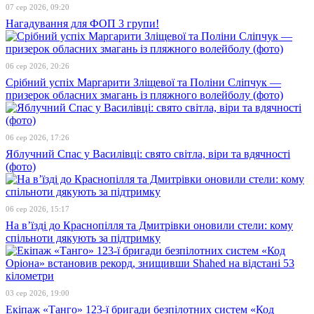
07 сер 2026, 09:20
Нагадування для ФОП 3 групи!
06 сер 2026, 20:26
Срібний успіх Маргарити Зліщевої та Поліни Сліпчук —
призерок обласних змагань із пляжного волейболу (фото)
06 сер 2026, 17:26
Яблучний Спас у Василівці: свято світла, віри та вдячності
(фото)
06 сер 2026, 15:17
На в’їзді до Краснопілля та Дмитрівки оновили стели: кому
спільноти дякують за підтримку
03 сер 2026, 19:00
Екіпаж «Танго» 123-ї бригади безпілотних систем «Код