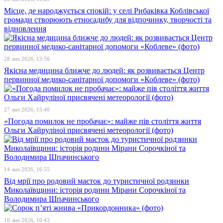
Місце, де народжується спокій: у селі Рибаківка Коблівської
громади створюють етносадибу для відпочинку, творчості та
відновлення
28 лип 2026, 13:56
Якісна медицина ближче до людей: як розвивається Центр
первинної медико-санітарної допомоги «Коблеве» (фото)
27 лип 2026, 15:40
«Погода помилок не пробачає»: майже пів століття життя
Ольги Хайруліної присвячені метеорології (фото)
14 лип 2026, 16:55
Від мрії про родовий маєток до туристичної родзинки
Миколаївщини: історія родини Мірани Сорочкіної та
Володимира Шпачинського
10 лип 2026, 10:43