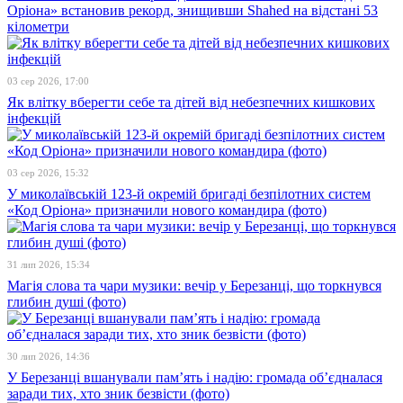
Оріона» встановив рекорд, знищивши Shahed на відстані 53
кілометри
03 сер 2026, 17:00
Як влітку вберегти себе та дітей від небезпечних кишкових
інфекцій
03 сер 2026, 15:32
У миколаївській 123-й окремій бригаді безпілотних систем
«Код Оріона» призначили нового командира (фото)
31 лип 2026, 15:34
Магія слова та чари музики: вечір у Березанці, що торкнувся
глибин душі (фото)
30 лип 2026, 14:36
У Березанці вшанували пам’ять і надію: громада об’єдналася
заради тих, хто зник безвісти (фото)