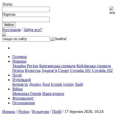
Лоґін:
Пароль:
Реєстрація
/
Забув все?
Головна
Новини
Україна
Регіон
Березанська громада
Коблівська громада
Освіта
Культура
Здоров’я
Спорт
Служба 101
Служба 102
Події
Публікації
Інтерв’ю
Досвід
Долі
Історії успіху
Хобі
Війна
Меморіал Героїв
Наші втрати
Фотоакцент
Оголошення
Новини
/
Регіон
/
Культура
/
Події
/ 17 березня 2026, 10:24