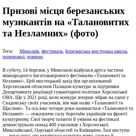
Призові місця березанських
музикантів на «Талановитих
та Незламних» (фото)
Теги:
Миколаїв
,
фестиваль
,
Березанська мистецька школа
,
переможці
,
новини
В суботу, 14 березня, у Миколаєві відбулася друга частина
міжнародного багатожанрового фестивалю «Талановиті та
Незламні». Цей мистецький захід був організований
Херсонським обласним Палацом культури за підтримки
Департаменту реалізації гуманітарної політики Херсонської
ОВА. Ще у 2021 році, коли конкурс вперше зібрав на сцені у
Скадовську своїх учасників, він мав назву «Талановиті та
Щасливі». Та ось вже чотири роки називається «Талановиті та
Незламні» — показуючи силу боротьби українців на фронті
культурному. Свої творчі таланти й уміння на фестивалі
демонстрували понад 400 учасників з Херсонської,
Миколаївської, Одеської областей та Київщини. Їхні виступи
— доказ того, що українська культура жива, сильна й