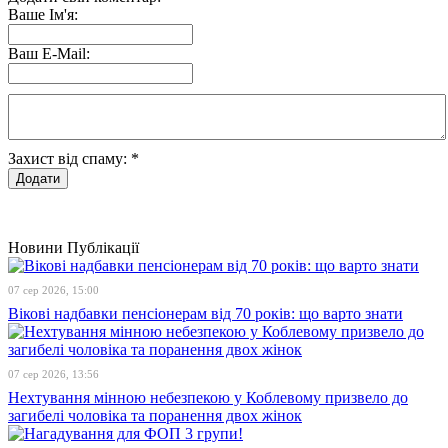
Ваше Ім'я:
Ваш E-Mail:
Захист від спаму:
*
Новини
Публікації
07 сер 2026, 15:00
Вікові надбавки пенсіонерам від 70 років: що варто знати
07 сер 2026, 13:56
Нехтування мінною небезпекою у Коблевому призвело до
загибелі чоловіка та поранення двох жінок