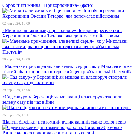
Сорок п’яті жнива «Прикордонника» (фото)
02 лип 2026, 13:00
«Ми виїхали живими, і це головне»: Історія переселенки з
Херсонщини Оксани Татарко, яка допомагає військовим
30 чер 2026, 12:00
«Маленьке приміщення, але великі серця»: як у Миколаєві вже
п’ятий рік працює волонтерський центр «Українські Плетунії»
29 чер 2026, 15:08
«Сад сакур» у Березанці: як мешканці власноруч створили
зелену оазу під час війни
25 чер 2026, 13:41
Шалені бджілки: невтомний вулик калинівських волонтерів