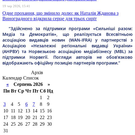
19 чер 2026, 15:41
Одне прохання, що змінило долю: як Наталія Жданова з
Виноградного відкрила серце для трьох сиріт
“Здійснено за підтримки програми «Сильніші разом:
Медіа та Демократія», що реалізується Всесвітньою
асоціацією видавців новин (WAN-IFRA) у партнерстві з
Асоціацією «Незалежні регіональні видавці України»
(АНРВУ) та Норвезькою асоціацією медіабізнесу (MBL) за
підтримки Норвегії. Погляди авторів не обов’язково
відображають офіційну позицію партнерів програми.”
Архів
Календар
Список
«
Серпень 2026 »
Пн
Вт
Ср
Чт
Пт
Сб
Нд
1
2
3
4
5
6
7
8
9
10
11
12
13
14
15
16
17
18
19
20
21
22
23
24
25
26
27
28
29
30
31